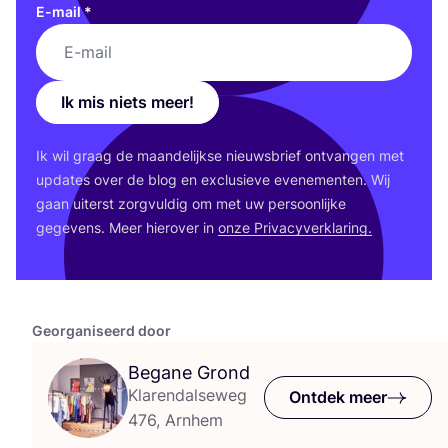
E-mail
*
Ik mis niets meer!
Ik wil graag de maan­de­lijk­se nieuws­brief ont­van­gen met
upda­tes over de blog en exclu­sie­ve eve­ne­men­ten. Wij
gaan uiterst zorg­vul­dig om met uw per­soon­lij­ke
gege­vens. Meer hier­over in
onze Pri­va­cy­ver­kla­ring.
Georganiseerd door
Begane Grond
Klarendalseweg
Ontdek meer
476, Arnhem