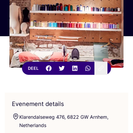
DEEL
Evenement details
Kla­ren­dal­se­weg
476
,
6822
GW
Arn­hem,
Netherlands