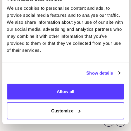
We use cookies to personalise content and ads, to
provide social media features and to analyse our traffic.
We also share information about your use of our site with
our social media, advertising and analytics partners who
may combine it with other information that you’ve
provided to them or that they’ve collected from your use
of their services.
07 AUG
07
Show details
Beginner Haakworkshop: Bandana –
Cur
Amsterdam De Pijp
E
De Steek, Eerste Jacob van Campenstraat 40H
D
Allow all
De Steek
Workshop
Wor
Customize
Previous
Next