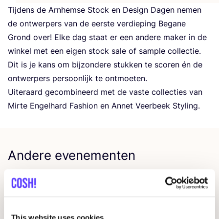
Tij­dens de Arn­hem­se Stock en Design Dagen nemen
de ont­wer­pers van de eer­ste ver­die­ping Bega­ne
Grond over! Elke dag staat er een ande­re maker in de
win­kel met een eigen stock sale of sam­ple col­lec­tie.
Dit is je kans om bij­zon­de­re stuk­ken te sco­ren én de
ont­wer­pers per­soon­lijk te ontmoeten.
Uiter­aard gecom­bi­neerd met de vas­te col­lec­ties van
Mir­te Engel­hard Fas­hi­on en Annet Veer­beek Styling.
Andere evenementen
This website uses cookies