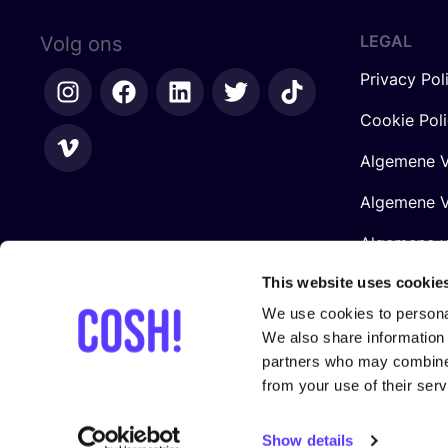
LEGAL
Volg ons
Privacy Pol
Cookie Pol
Algemene V
Algemene V
Algemene 
Retailers
This website uses cookie
We use cookies to personal
We also share information 
partners who may combine i
from your use of their serv
Gesteund door
Show details