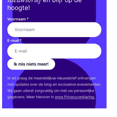
hoogte!
Voornaam
*
E-mail
*
Ik mis niets meer!
Ik wil graag de maan­de­lijk­se nieuws­brief ont­van­gen
met upda­tes over de blog en exclu­sie­ve eve­ne­men­ten.
Wij gaan uiterst zorg­vul­dig om met uw per­soon­lij­ke
gege­vens. Meer hier­over in
onze Pri­va­cy­ver­kla­ring.