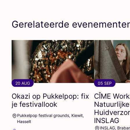
Gerelateerde evenemente
20 AUG
05 SEP
Okazi op Pukkelpop: fix
CÎME
Work
je festivallook
Natuurlijke
Huidverzor
Pukkelpop festival grounds, Kiewit,
INSLAG
Hasselt
INSLAG, Braba