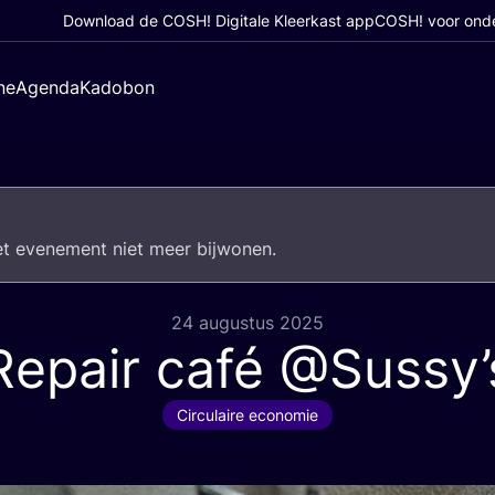
Download de COSH! Digitale Kleerkast app
COSH! voor ond
ne
Agenda
Kadobon
het eve­ne­ment niet meer bijwonen.
24 augustus 2025
Repair café @Sussy’
Circulaire economie