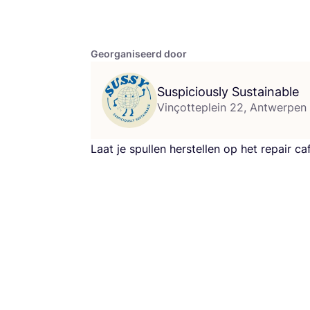
Georganiseerd door
Suspiciously Sustainable
Vinçotteplein 22, Antwerpen
Laat je spul­len her­stel­len op het repair caf