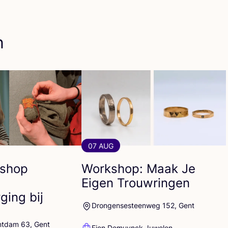
n
07 AUG
shop
Workshop: Maak Je
Eigen Trouwringen
ging bij
Drongensesteenweg 152, Gent
ntdam 63, Gent
Fien Demuynck Juwelen