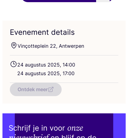
Evenement details
Vin­çot­te­plein
22
, Antwerpen
24
augus­tus
2025
,
14
:
00
24
augus­tus
2025
,
17
:
00
Ontdek meer
onze
Schrijf je in voor
nieuwsbrief
en blijf op de