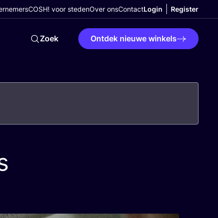
ernemers
COSH! voor steden
Over ons
Contact
Login
Register
Zoek
Ontdek nieuwe winkels
s