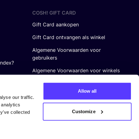
COSH! GIFT CARD
Gift Card aankopen
Gift Card ontvangen als winkel
Algemene Voorwaarden voor
gebruikers
Index?
Algemene Voorwaarden voor winkels
Allow all
yse our traffic.
 analytics
Customize
y’ve collected