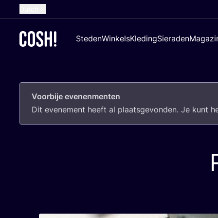
Dutch
English
Steden
Winkels
Kleding
Sieraden
Magazi
French
Spanish
German
Voorbije evenenmenten
Croatian
Dit eve­ne­ment heeft al plaats­ge­von­den. Je kunt 