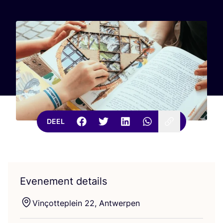
DEEL
Evenement details
Vin­çot­te­plein
22
, Antwerpen