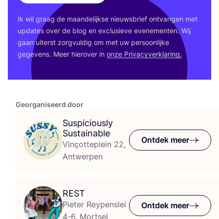
Ik wil graag de maan­de­lijk­se nieuws­brief ont­van­gen met
upda­tes over de blog en exclu­sie­ve eve­ne­men­ten. Wij
gaan uiterst zorg­vul­dig om met uw per­soon­lij­ke
gege­vens. Meer hier­over in
onze Pri­va­cy­ver­kla­ring.
Georganiseerd door
Suspiciously
Sustainable
Ontdek meer
Vinçotteplein 22,
Antwerpen
REST
Pieter Reypenslei
Ontdek meer
4-6, Mortsel