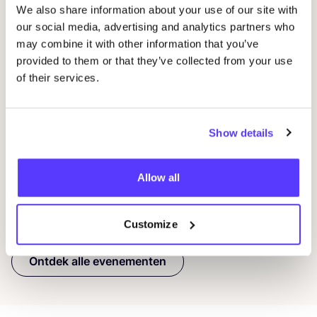
We also share information about your use of our site with
14 AUG
our social media, advertising and analytics partners who
may combine it with other information that you’ve
Workshop
RED
je kleren: borduren met
provided to them or that they’ve collected from your use
STUDIO
STEEK
en
REST
29
of their services.
Pieter Reypenslei 4-6 2640 Mortsel België
Stu
S
REST
Show details
K
Workshop
Wor
Allow all
Previous
Next
Customize
Ontdek alle evenementen