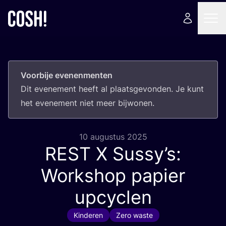
Voorbije evenenmenten
Dit eve­ne­ment heeft al plaats­ge­von­den. Je kunt
het eve­ne­ment niet meer bijwonen.
10 augustus 2025
REST
X Sussy’s:
Workshop papier
upcyclen
Kinderen
Zero waste