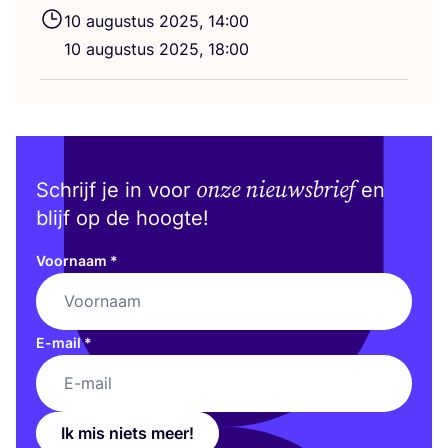
10
augus­tus
2025
,
14
:
00
10
augus­tus
2025
,
18
:
00
onze nieuwsbrief
Schrijf je in voor
en
blijf op de hoogte!
Voornaam
*
E-mail
*
Ik mis niets meer!