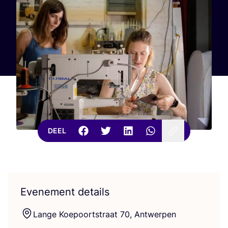
DEEL
Evenement details
Lan­ge Koe­poort­straat
70
, Antwerpen