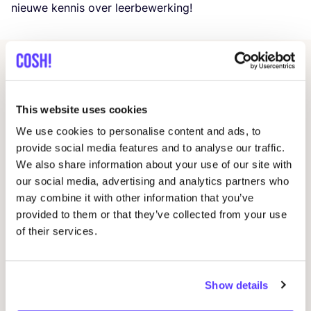
nieu­we ken­nis over leerbewerking!
Gerelateerde evenementen
This website uses cookies
We use cookies to personalise content and ads, to
provide social media features and to analyse our traffic.
We also share information about your use of our site with
our social media, advertising and analytics partners who
may combine it with other information that you’ve
provided to them or that they’ve collected from your use
of their services.
14 AUG
10
Workshop
RED
je kleren: borduren met
Wor
Show details
STUDIO
STEEK
en
REST
D
Pieter Reypenslei 4-6 2640 Mortsel België