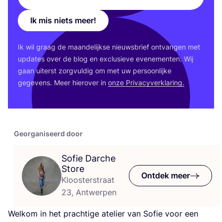
Ik mis niets meer!
Ik wil graag de maan­de­lijk­se nieuws­brief ont­van­gen met
upda­tes over de blog en exclu­sie­ve eve­ne­men­ten. Wij
gaan uiterst zorg­vul­dig om met uw per­soon­lij­ke
gege­vens. Meer hier­over in
onze Pri­va­cy­ver­kla­ring.
Georganiseerd door
Sofie Darche
Store
Ontdek meer
Kloosterstraat
23, Antwerpen
Wel­kom in het prach­ti­ge ate­lier van Sofie voor een