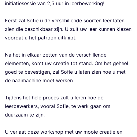
ini­ti­a­tie­ses­sie van
2
,
5
uur in leer­be­wer­king!
Eerst zal Sofie u de ver­schil­len­de soor­ten leer laten
zien die beschik­baar zijn. U zult uw leer kun­nen kie­zen
voor­dat u het patroon uit­knipt.
Na het in elkaar zet­ten van de ver­schil­len­de
ele­men­ten, komt uw cre­a­tie tot stand. Om het geheel
goed te beves­ti­gen, zal Sofie u laten zien hoe u met
de naai­ma­chi­ne moet wer­ken.
Tij­dens het hele pro­ces zult u leren hoe de
leer­be­wer­kers, voor­al Sofie, te werk gaan om
duur­zaam te zijn.
U ver­laat deze work­shop met uw mooie cre­a­tie en