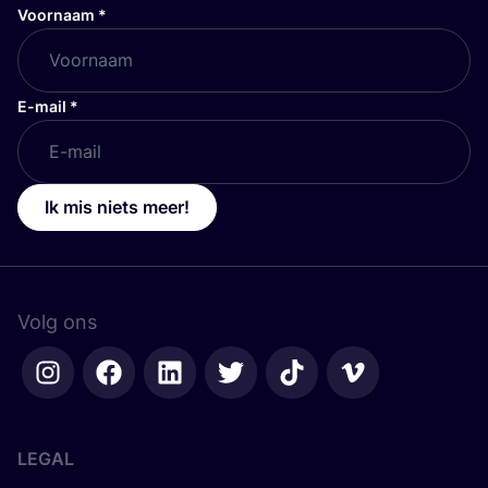
Voornaam
*
E-mail
*
Ik mis niets meer!
Volg ons
LEGAL