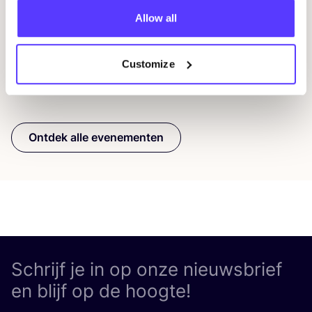
F
REST
Allow all
Workshop
Wor
Customize
Previous
Next
Ontdek alle evenementen
Schrijf je in op onze nieuwsbrief
en blijf op de hoogte!