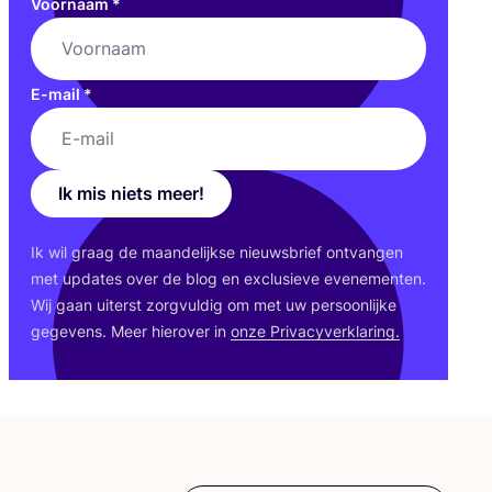
Voornaam
*
E-mail
*
Ik mis niets meer!
Ik wil graag de maan­de­lijk­se nieuws­brief ont­van­gen
met upda­tes over de blog en exclu­sie­ve eve­ne­men­ten.
Wij gaan uiterst zorg­vul­dig om met uw per­soon­lij­ke
gege­vens. Meer hier­over in
onze Pri­va­cy­ver­kla­ring.