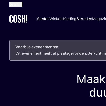
Dutch
English
Steden
Winkels
Kleding
Sieraden
Magazi
French
Spanish
German
Voorbije evenenmenten
Croatian
Dit eve­ne­ment heeft al plaats­ge­von­den. Je kunt 
Maak 
du