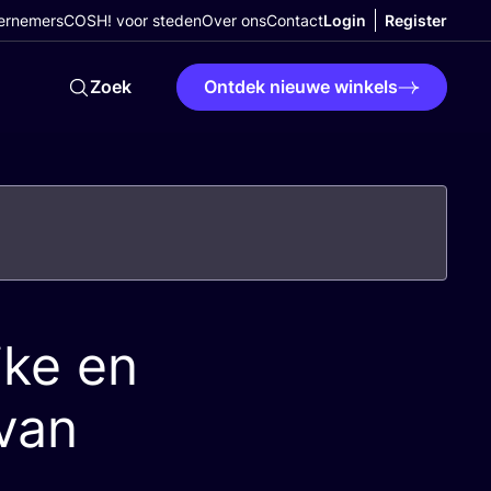
ernemers
COSH! voor steden
Over ons
Contact
Login
Register
Zoek
Ontdek nieuwe winkels
jke en
van