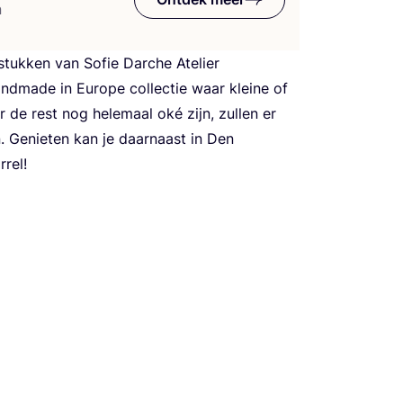
n
stuk­ken van Sofie Dar­che Ate­lier
nd­ma­de in Euro­pe col­lec­tie waar klei­ne of
or de rest nog hele­maal oké zijn, zul­len er
en. Genie­ten kan je daar­naast in Den
rrel!