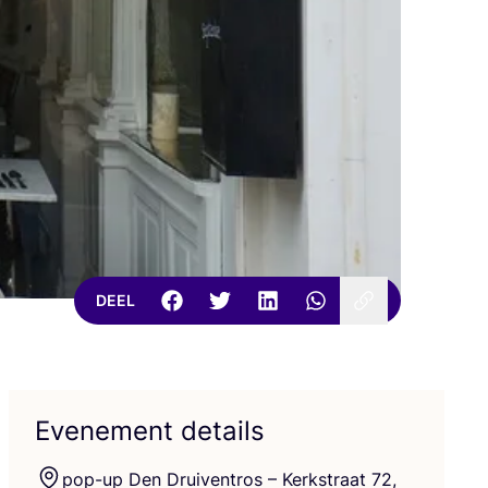
DEEL
Evenement details
pop-up Den Drui­ven­tros – Kerk­straat
72
,