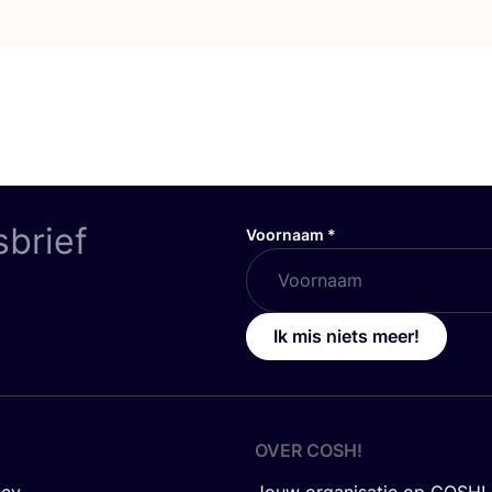
sbrief
Voornaam
*
Ik mis niets meer!
OVER
COSH
!
icy
Jouw organisatie op COSH!