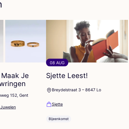
n
08 AUG
 Maak Je
Sjette Leest!
uwringen
Breydelstraat 3 – 8647 Lo
nweg 152, Gent
Sjette
 Juwelen
Bijeenkomst