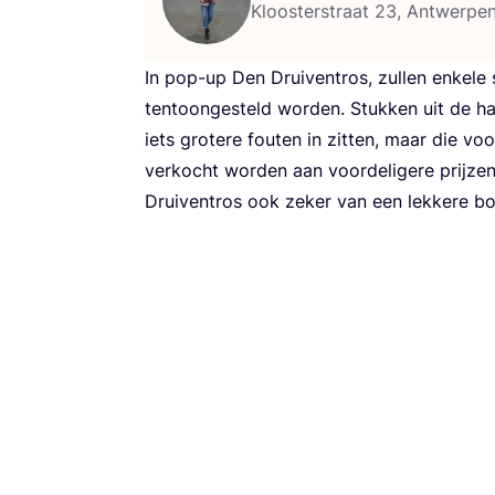
Kloosterstraat 23, Antwerpe
In pop-up Den Drui­ven­tros, zul­len enke­le 
ten­toon­ge­steld wor­den. Stuk­ken uit de ha
iets gro­te­re fou­ten in zit­ten, maar die vo
ver­kocht wor­den aan voor­de­li­ge­re prij­z
Drui­ven­tros ook zeker van een lek­ke­re bo