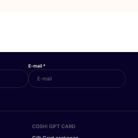
E-mail
*
COSH! GIFT CARD
Gift Card aankopen