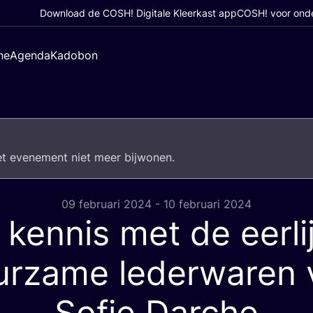
Download de COSH! Digitale Kleerkast app
COSH! voor ond
ne
Agenda
Kadobon
het eve­ne­ment niet meer bijwonen.
09 februari 2024 - 10 februari 2024
kennis met de eerli
urzame lederwaren 
Sofie Darche