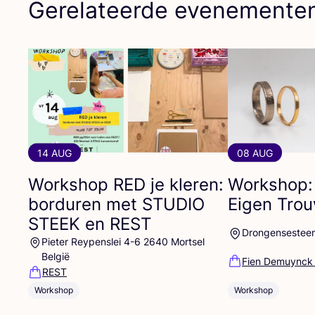
Gerelateerde evenemente
14 AUG
08 AUG
Workshop
RED
je kleren:
Workshop:
borduren met
STUDIO
Eigen Tro
STEEK
en
REST
Drongensestee
Pieter Reypenslei 4-6 2640 Mortsel
België
Fien Demuynck
REST
Workshop
Workshop