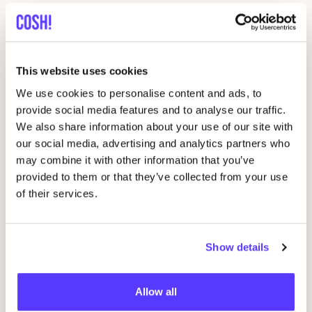
This website uses cookies
We use cookies to personalise content and ads, to
provide social media features and to analyse our traffic.
We also share information about your use of our site with
our social media, advertising and analytics partners who
14 AUG
may combine it with other information that you’ve
provided to them or that they’ve collected from your use
Workshop
RED
je kleren: borduren met
of their services.
STUDIO
STEEK
en
REST
07
Pieter Reypenslei 4-6 2640 Mortsel België
Show details
Beg
Ams
REST
D
Allow all
D