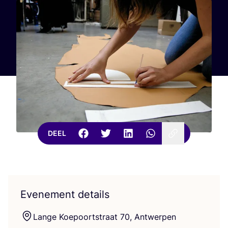
DEEL
Evenement details
Lan­ge Koe­poort­straat
70
, Antwerpen