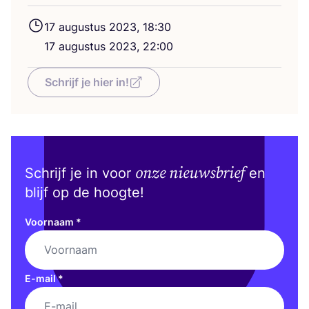
17
augus­tus
2023
,
18
:
30
17
augus­tus
2023
,
22
:
00
Schrijf je hier in!
onze nieuwsbrief
Schrijf je in voor
en
blijf op de hoogte!
Voornaam
*
E-mail
*