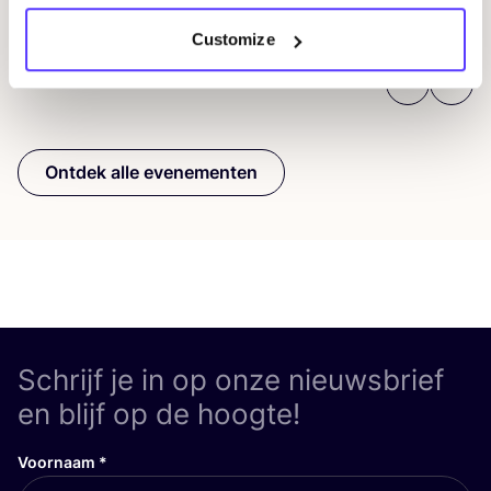
Workshop
Wor
Customize
Previous
Next
Ontdek alle evenementen
Schrijf je in op onze nieuwsbrief
en blijf op de hoogte!
Voornaam
*