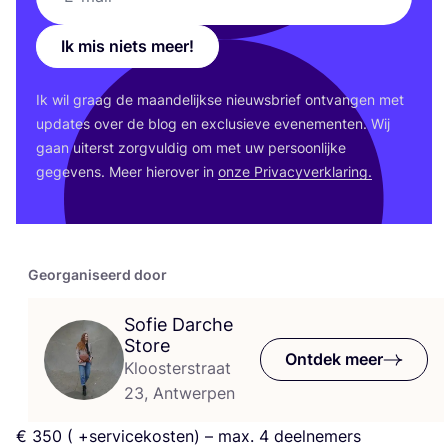
Ik mis niets meer!
Ik wil graag de maan­de­lijk­se nieuws­brief ont­van­gen met
upda­tes over de blog en exclu­sie­ve eve­ne­men­ten. Wij
gaan uiterst zorg­vul­dig om met uw per­soon­lij­ke
gege­vens. Meer hier­over in
onze Pri­va­cy­ver­kla­ring.
Georganiseerd door
Sofie Darche
Store
Ontdek meer
Kloosterstraat
23, Antwerpen
€
350
( +ser­vi­ce­kos­ten) – max.
4
deelnemers