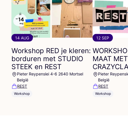
14 AUG
12 SEP
Workshop
RED
je kleren:
WORKSHO
borduren met
STUDIO
MAAT
MET
STEEK
en
REST
CRAZYCL
Pieter Reypenslei 4-6 2640 Mortsel
Pieter Reypensl
België
België
REST
REST
Workshop
Workshop