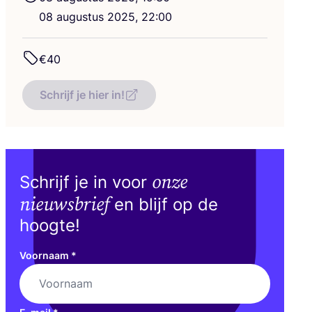
08
augus­tus
2025
,
22
:
00
€
40
Schrijf je hier in!
onze
Schrijf je in voor
nieuwsbrief
en blijf op de
hoogte!
Voornaam
*