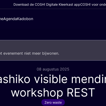
Download de COSH! Digitale Kleerkast app
COSH! voor ond
ne
Agenda
Kadobon
het eve­ne­ment niet meer bijwonen.
08 augustus 2025
shiko visible mend
workshop
REST
Zero waste