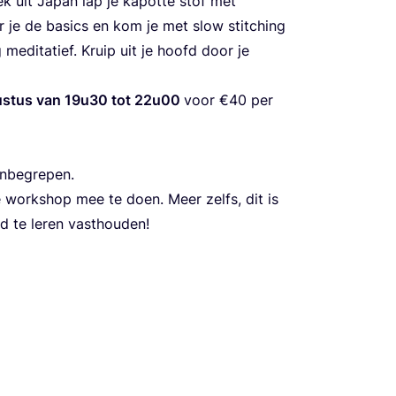
ek uit Japan lap je kapot­te stof met
er je de basics en kom je met slow stit­ching
g medi­ta­tief. Kruip uit je hoofd door je
s­tus van
19
u
30
tot
22
u
00
voor €
40
per
 inbegrepen.
ork­shop mee te doen. Meer zelfs, dit is
d te leren vasthouden!