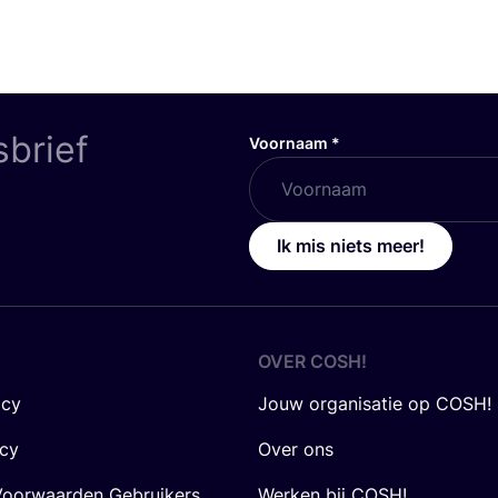
sbrief
Voornaam
*
Ik mis niets meer!
OVER
COSH
!
icy
Jouw organisatie op COSH!
icy
Over ons
oorwaarden Gebruikers
Werken bij COSH!