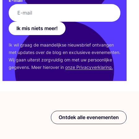
E-mail
*
Ik mis niets meer!
Ik wil graag de maan­de­lijk­se nieuws­brief ont­van­gen
met upda­tes over de blog en exclu­sie­ve eve­ne­men­ten.
Wij gaan uiterst zorg­vul­dig om met uw per­soon­lij­ke
gege­vens. Meer hier­over in
onze Pri­va­cy­ver­kla­ring.
Ontdek alle evenementen