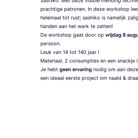
Sas­hi­ko: Met deze
visi­ble men­ding
tech­ni
prach­ti­ge patro­nen. In deze work­shop le
hele­maal tot rust; sas­hi­ko is name­lijk zali
han­den aan het werk te zetten!
De work­shop gaat door op
vrij­dag
8
augu
persoon.
Leuk van
14
tot
140
jaar !
Mate­ri­aal,
2
con­sump­ties en een snack­je
Je hebt
geen erva­ring
nodig om aan deze w
een ide­aal eer­ste pro­ject om naald
&
draa