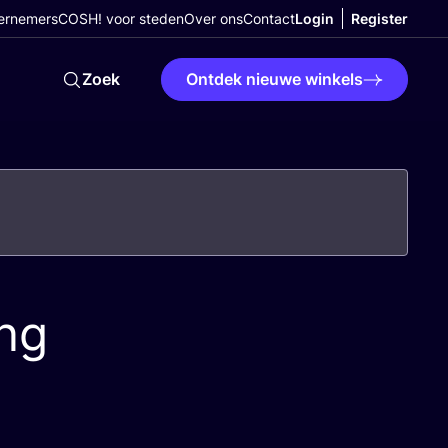
ernemers
COSH! voor steden
Over ons
Contact
Login
Register
Zoek
Ontdek nieuwe winkels
ing