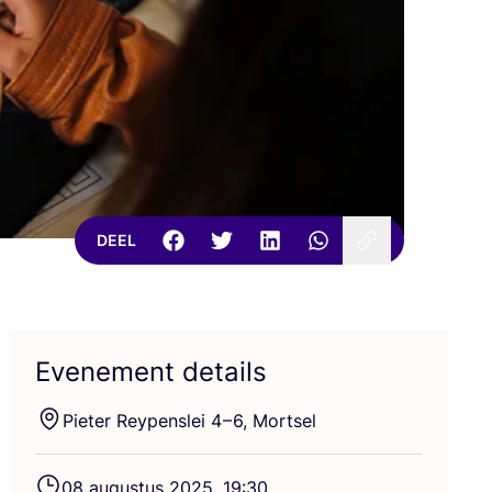
DEEL
Evenement details
Pie­ter Rey­pen­s­lei
4
–
6
, Mortsel
08
augus­tus
2025
,
19
:
30