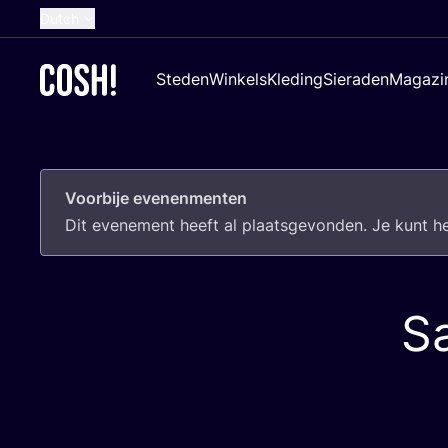
Dutch
English
Steden
Winkels
Kleding
Sieraden
Magazi
French
Spanish
German
Voorbije evenenmenten
Croatian
Dit eve­ne­ment heeft al plaats­ge­von­den. Je kunt 
Sa