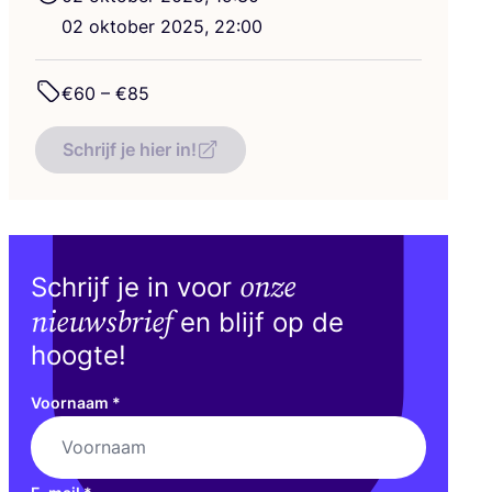
02
okto­ber
2025
,
22
:
00
€
60
– €
85
Schrijf je hier in!
onze
Schrijf je in voor
nieuwsbrief
en blijf op de
hoogte!
Voornaam
*