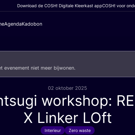
Download de COSH! Digitale Kleerkast app
COSH! voor ond
ne
Agenda
Kadobon
het eve­ne­ment niet meer bijwonen.
02 oktober 2025
ntsugi workshop:
RE
X Linker LOft
Interieur
Zero waste