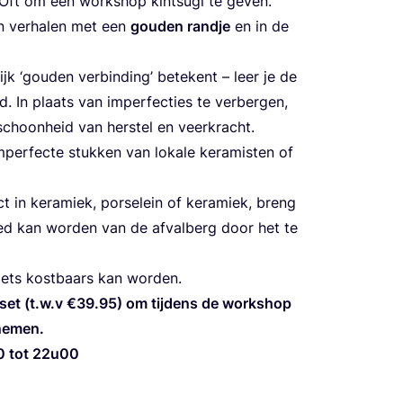
Oft om een work­shop kintsugi te geven.
in ver­ha­len met een
gou­den rand­je
en in de
lijk
‘
gou­den ver­bin­ding’ bete­kent – leer je de
. In plaats van imper­fec­ties te ver­ber­gen,
schoon­heid van her­stel en veerkracht.
er­fec­te stuk­ken van loka­le kera­mis­ten of
 in kera­miek, por­se­lein of kera­miek, breng
ed kan wor­den van de afval­berg door het te
 iets kost­baars kan worden.
set (t.w.v €
39
.
95
) om tij­dens de work­shop
 nemen.
0
tot
22
u
00