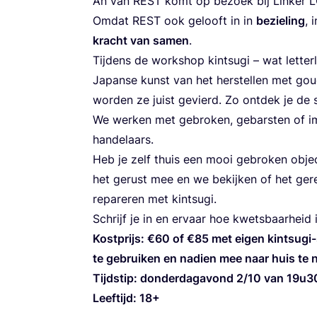
An van
REST
komt op bezoek bij Lin­ker L
Omdat
REST
ook gelooft in in
bezie­ling
, 
kracht van samen
.
Tij­dens de work­shop kintsugi – wat let­ter­
Japan­se kunst van het her­stel­len met goud
wor­den ze juist gevierd. Zo ont­dek je de 
We wer­ken met gebro­ken, gebar­sten of imp
handelaars.
Heb je zelf thuis een mooi gebro­ken object
het gerust mee en we bekij­ken of het ger
repa­re­ren met kintsugi.
Schrijf je in en ervaar hoe kwets­baar­heid
Kost­prijs: €
60
of €
85
met eigen kintsugi-
te gebrui­ken en nadien mee naar huis te
Tijd­stip: don­der­dag­avond
2
/
10
van
19
u
3
Leef­tijd:
18
+