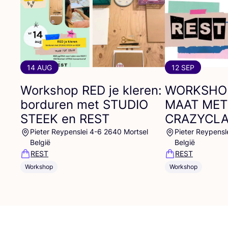
14 AUG
12 SEP
Workshop
RED
je kleren:
WORKSHO
borduren met
STUDIO
MAAT
MET
STEEK
en
REST
CRAZYCL
Pieter Reypenslei 4-6 2640 Mortsel
Pieter Reypensl
België
België
REST
REST
Workshop
Workshop