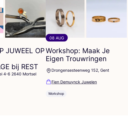
08 AUG
P
JUWEEL
OP
Workshop: Maak Je
Eigen Trouwringen
AGE
bij
REST
Drongensesteenweg 152, Gent
ei 4-6 2640 Mortsel
Fien Demuynck Juwelen
Workshop