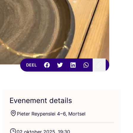
DEEL
Evenement details
Pie­ter Rey­pen­s­lei
4
–
6
, Mortsel
02
okto­ber
2025
,
19
:
30