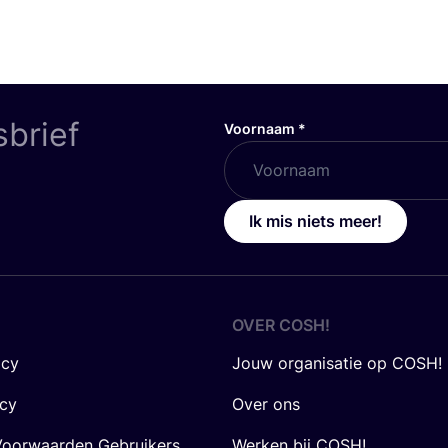
sbrief
Voornaam
*
Ik mis niets meer!
OVER
COSH
!
icy
Jouw organisatie op COSH!
icy
Over ons
oorwaarden Gebruikers
Werken bij COSH!