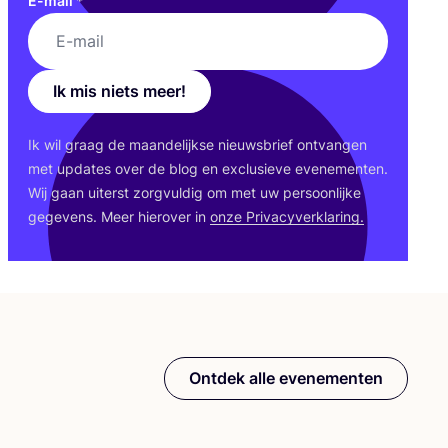
E-mail
*
Ik mis niets meer!
Ik wil graag de maan­de­lijk­se nieuws­brief ont­van­gen
met upda­tes over de blog en exclu­sie­ve eve­ne­men­ten.
Wij gaan uiterst zorg­vul­dig om met uw per­soon­lij­ke
gege­vens. Meer hier­over in
onze Pri­va­cy­ver­kla­ring.
Ontdek alle evenementen