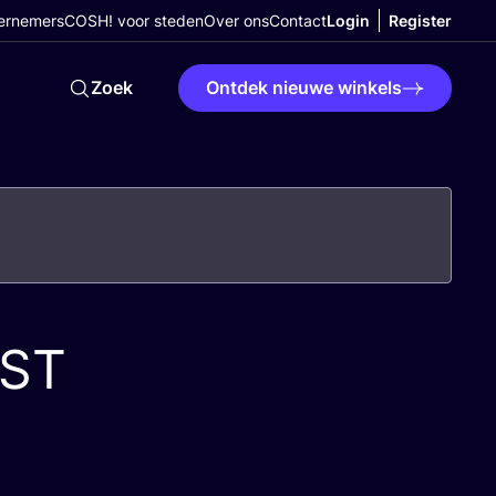
ernemers
COSH! voor steden
Over ons
Contact
Login
Register
Zoek
Ontdek nieuwe winkels
ST