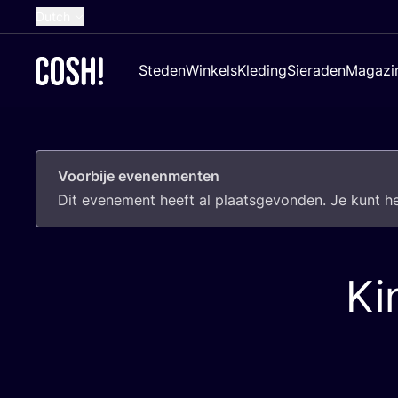
Dutch
English
Steden
Winkels
Kleding
Sieraden
Magazi
French
Spanish
German
Voorbije evenenmenten
Croatian
Dit eve­ne­ment heeft al plaats­ge­von­den. Je kunt 
Ki