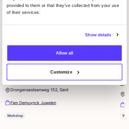
provided to them or that they’ve collected from your use
of their services.
Show details
Allow all
07 AUG
12
Customize
Workshop: Maak Je Eigen Trouwringen
WO
CR
Drongensesteenweg 152, Gent
P
Fien Demuynck Juwelen
R
Workshop
Wor