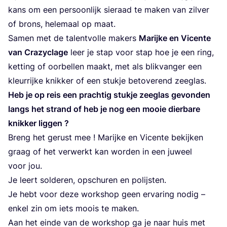
kans om een per­soon­lijk sie­raad te maken van zil­ver
of brons, hele­maal op maat.
Samen met de talent­vol­le makers
Marij­ke en Vicen­te
van Cra­zy­cla­ge
leer je stap voor stap hoe je een ring,
ket­ting of oor­bel­len maakt, met als blik­van­ger een
kleur­rij­ke knik­ker of een stuk­je beto­ve­rend zeeglas.
Heb je op reis een prach­tig stuk­je zeeg­las gevon­den
langs het strand of heb je nog een mooie dier­ba­re
knik­ker liggen ?
Breng het gerust mee ! Marij­ke en Vicen­te bekij­ken
graag of het ver­werkt kan wor­den in een juweel
voor jou.
Je leert sol­de­ren, opschu­ren en polijsten.
Je hebt voor deze work­shop geen erva­ring nodig –
enkel zin om iets moois te maken.
Aan het ein­de van de work­shop ga je naar huis met