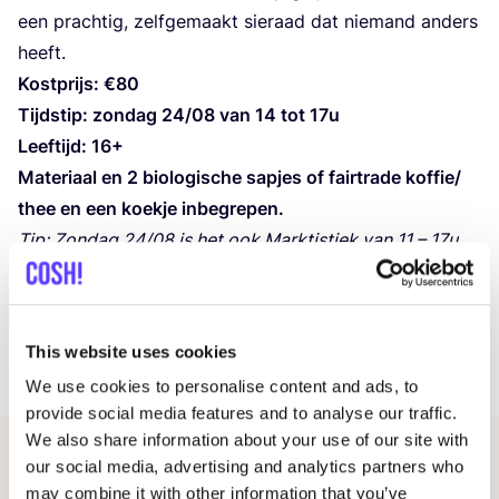
een prach­tig, zelf­ge­maakt sie­raad dat nie­mand anders
heeft.
Kost­prijs: €
80
Tijd­stip: zon­dag
24
/
08
van
14
tot
17
u
Leef­tijd:
16
+
Mate­ri­aal en
2
bio­lo­gi­sche sap­jes of fair­t­ra­de koffie/​
thee en een koek­je inbegrepen.
Tip: Zon­dag
24
/
08
is het ook Marktis­tiek van
11
–
17
u
op het stads­plein in Mort­sel. Com­bi­neer een uitje naar
deze super­tof­fe makers­markt met de work­shop van
Cra­zy­cla­ge en maak je bezoek­je aan Mort­sel meer dan
This website uses cookies
de moei­te waard.
We use cookies to personalise content and ads, to
provide social media features and to analyse our traffic.
We also share information about your use of our site with
our social media, advertising and analytics partners who
Gerelateerde evenementen
may combine it with other information that you’ve