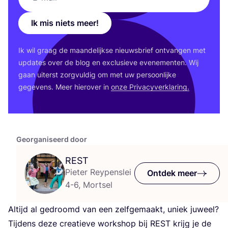
Ik mis niets meer!
Ik wil graag de maan­de­lijk­se nieuws­brief ont­van­gen met
upda­tes over de blog en exclu­sie­ve eve­ne­men­ten. Wij
gaan uiterst zorg­vul­dig om met uw per­soon­lij­ke
gege­vens. Meer hier­over in
onze Pri­va­cy­ver­kla­ring.
Georganiseerd door
REST
Pieter Reypenslei
Ontdek meer
4-6, Mortsel
Altijd al gedroomd van een zelf­ge­maakt, uniek juweel?
Tij­dens deze cre­a­tie­ve work­shop bij
REST
krijg je de