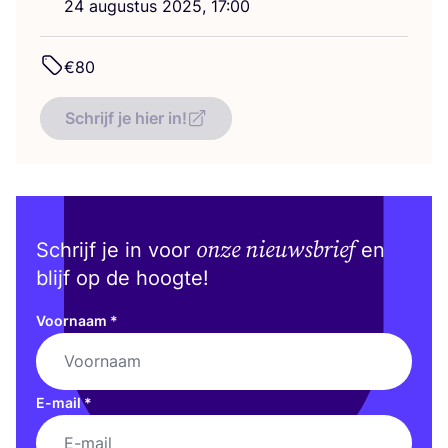
24
augus­tus
2025
,
17
:
00
€
80
Schrijf je hier in!
onze nieuwsbrief
Schrijf je in voor
en
blijf op de hoogte!
Voornaam
*
E-mail
*