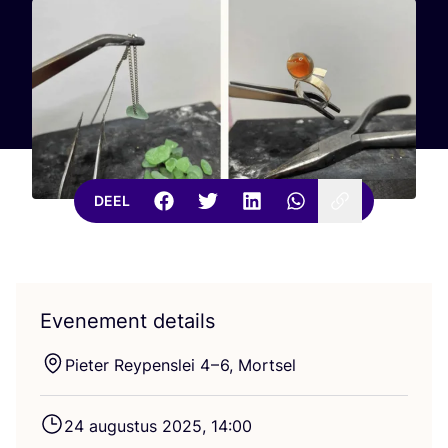
DEEL
Evenement details
Pie­ter Rey­pen­s­lei
4
–
6
, Mortsel
24
augus­tus
2025
,
14
:
00