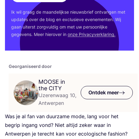
Ik wil graag de maan­de­lijk­se nieuws­brief ont­van­gen met
upda­tes over de blog en exclu­sie­ve eve­ne­men­ten. Wij
gaan uiterst zorg­vul­dig om met uw per­soon­lij­ke
gege­vens. Meer hier­over in
onze Pri­va­cy­ver­kla­ring.
Georganiseerd door
MOOSE
in
the
CITY
Ontdek meer
IJzerenwaag 10,
Antwerpen
Was je al fan van duur­za­me mode, lang voor het
begrip ingang vond? Niet altijd zeker waar in
Ant­wer­pen je terecht kan voor eco­lo­gi­sche fas­hi­on?