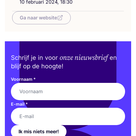
10
febru­a­ri
2024
,
18
:
30
Ga naar website
onze nieuwsbrief
Schrijf je in voor
en
blijf op de hoogte!
Voornaam
*
E-mail
*
Ik mis niets meer!