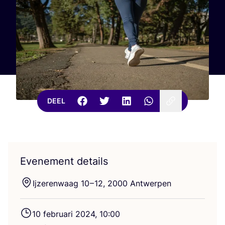
DEEL
Evenement details
Ijze­ren­waag
10
–
12
,
2000
Antwerpen
10
febru­a­ri
2024
,
10
:
00