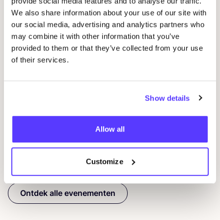
provide social media features and to analyse our traffic.
We also share information about your use of our site with
our social media, advertising and analytics partners who
may combine it with other information that you’ve
provided to them or that they’ve collected from your use
07 AUG
07
of their services.
Workshop: Maak Je Eigen Trouwringen
Sje
Drongensesteenweg 152, Gent
B
Show details
Fien Demuynck Juwelen
S
Workshop
Bij
Allow all
Previous
Next
Customize
Ontdek alle evenementen