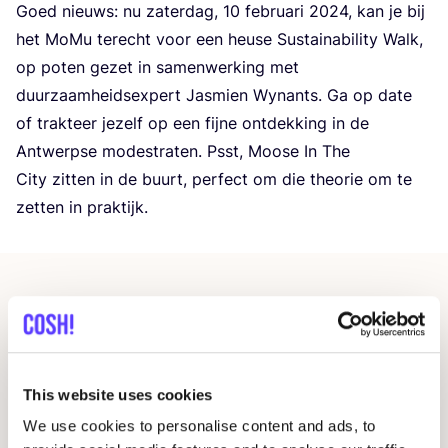
Goed nieuws: nu zater­dag,
10
febru­a­ri
2024
, kan je bij
het MoMu terecht voor een heu­se Sustai­na­bi­li­ty Walk,
op poten gezet in samen­wer­king met
duur­zaam­heids­ex­pert Jas­mien Wynants. Ga op date
of trak­teer jezelf op een fij­ne ont­dek­king in de
Ant­werp­se mode­stra­ten. Psst, Moo­se In The
City zit­ten in de buurt, per­fect om die the­o­rie om te
zet­ten in praktijk.
Gerelateerde evenementen
This website uses cookies
We use cookies to personalise content and ads, to