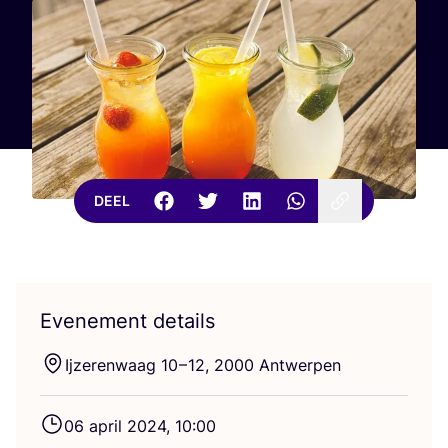
DEEL
Evenement details
Ijze­ren­waag
10
–
12
,
2000
Antwerpen
06
april
2024
,
10
:
00