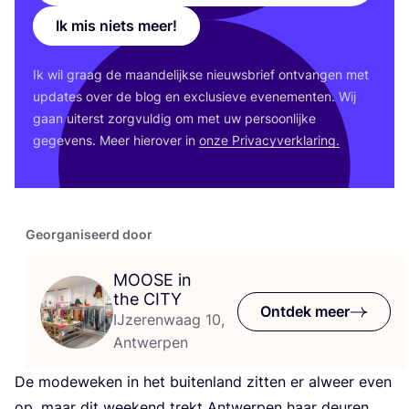
Ik mis niets meer!
Ik wil graag de maan­de­lijk­se nieuws­brief ont­van­gen met
upda­tes over de blog en exclu­sie­ve eve­ne­men­ten. Wij
gaan uiterst zorg­vul­dig om met uw per­soon­lij­ke
gege­vens. Meer hier­over in
onze Pri­va­cy­ver­kla­ring.
Georganiseerd door
MOOSE
in
the
CITY
Ontdek meer
IJzerenwaag 10,
Antwerpen
De mode­we­ken in het bui­ten­land zit­ten er alweer even
op, maar dit week­end trekt Ant­wer­pen haar deu­ren