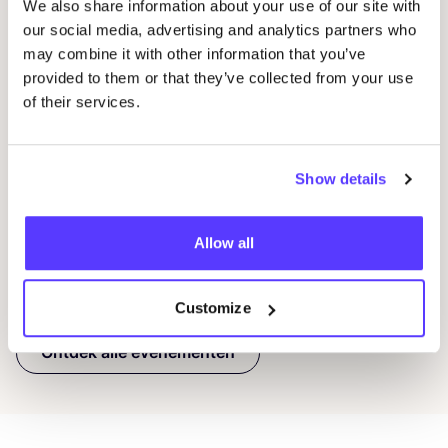
We also share information about your use of our site with
our social media, advertising and analytics partners who
may combine it with other information that you’ve
14 AUG
08
provided to them or that they’ve collected from your use
of their services.
Workshop
RED
je kleren: borduren met
Wor
STUDIO
STEEK
en
REST
D
Pieter Reypenslei 4-6 2640 Mortsel België
F
REST
Show details
Workshop
Wor
Allow all
Previous
Next
Customize
Ontdek alle evenementen