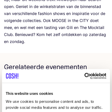
open. Geniet in de win­kel­stra­ten van de bin­nen­stad
van ver­schil­len­de fas­hi­on shows en inspi­ra­tie voor de
vol­gen­de col­lec­ties. Ook
MOO­SE
in the
CITY
doet
mee, en wel met een tas­ting van Gili en The Mock­tail
Club. Benieuwd? Kom het zelf ont­dek­ken op zater­dag
en zondag.
Gerelateerde evenementen
This website uses cookies
We use cookies to personalise content and ads, to
provide social media features and to analyse our traffic.