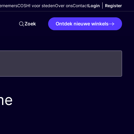
ernemers
COSH! voor steden
Over ons
Contact
Login
Register
Zoek
Ontdek nieuwe winkels
me