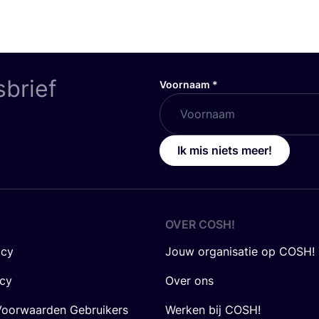
sbrief
Voornaam
*
Ik mis niets meer!
OVER
COSH
!
icy
Jouw organisatie op COSH!
icy
Over ons
oorwaarden Gebruikers
Werken bij COSH!