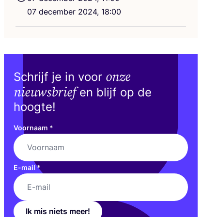
Tot
07
decem­ber
2024
,
18
:
00
ie:
dan!
­ze­nier­straat
twerpen
onze
Schrijf je in voor
nieuwsbrief
en blijf op de
hoogte!
Voornaam
*
E-mail
*
Ik mis niets meer!