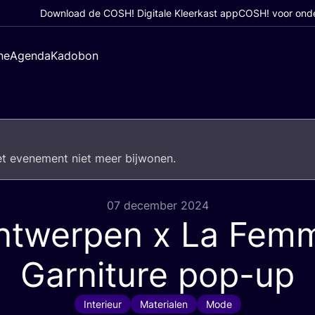
Download de COSH! Digitale Kleerkast app
COSH! voor ond
ne
Agenda
Kadobon
het eve­ne­ment niet meer bijwonen.
07 december 2024
ntwerpen x La Fem
Garniture pop-up
Interieur
Materialen
Mode