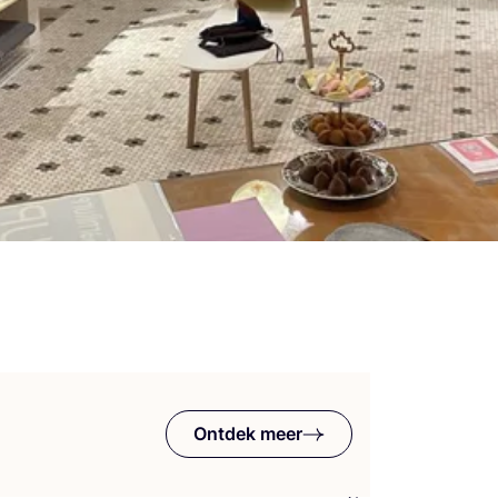
<?xml
version=“
1
.
0
”
encoding=“
UTF
‑
8
”?
> <?xml
version=“
1
.
0
”
encoding=“
UTF
‑
8
”?
> <?xml
6
,
7
en
version=“
1
.
0
”
Ontdek meer
8
december
Ope­ni
encoding=“
UTF
‑
8
”?
12
,
13
,
van
11
> <?xml