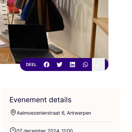
DEEL
Evenement details
Aal­moe­ze­nier­straat
6
, Antwerpen
ngs­tij­den:
.
00
tot
18
.
00
07
decem­ber
2024
,
11
:
00