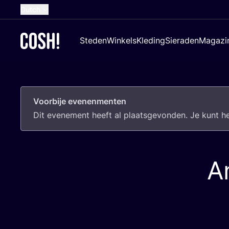
Dutch
English
Steden
Winkels
Kleding
Sieraden
Magazi
French
Spanish
German
Voorbije evenenmenten
Croatian
Dit eve­ne­ment heeft al plaats­ge­von­den. Je kunt 
A