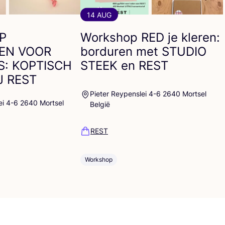
14 AUG
P
Workshop
RED
je kleren:
EN
VOOR
borduren met
STUDIO
S
:
KOPTISCH
STEEK
en
REST
J
REST
Pieter Reypenslei 4-6 2640 Mortsel
ei 4-6 2640 Mortsel
België
REST
Workshop