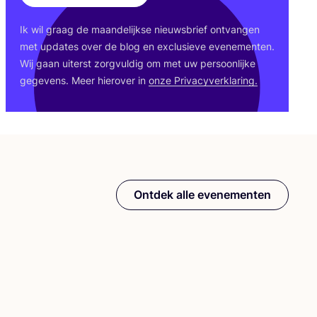
Ik wil graag de maan­de­lijk­se nieuws­brief ont­van­gen
met upda­tes over de blog en exclu­sie­ve eve­ne­men­ten.
Wij gaan uiterst zorg­vul­dig om met uw per­soon­lij­ke
gege­vens. Meer hier­over in
onze Pri­va­cy­ver­kla­ring.
Ontdek alle evenementen