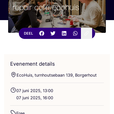
DEEL
Evenement details
Eco­Huis, turn­hout­se­baan
139
, Borgerhout
07
juni
2025
,
13
:
00
07
juni
2025
,
16
:
00
Free