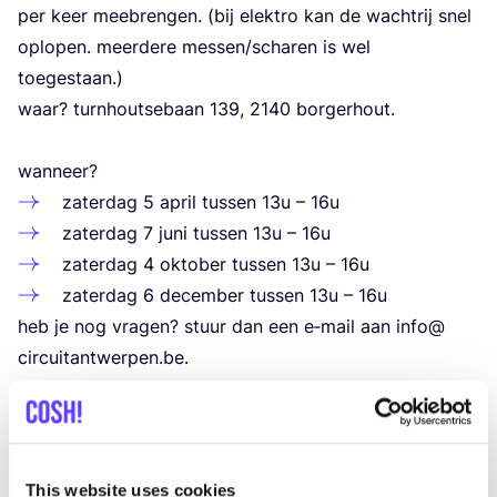
per keer mee­bren­gen. (bij elek­tro kan de wacht­rij snel
oplo­pen. meer­de­re messen/​scharen is wel
toegestaan.)
waar? turn­hout­se­baan
139
,
2140
bor­ger­hout.
wan­neer?
zater­dag
5
april tus­sen
13
u –
16
u
zater­dag
7
juni tus­sen
13
u –
16
u
zater­dag
4
okto­ber tus­sen
13
u –
16
u
zater­dag
6
decem­ber tus­sen
13
u –
16
u
heb je nog vra­gen? stuur dan een e‑mail aan info@​
circuitantwerpen.​be.
-> vrij­wil­li­gers
wil je graag deel uit­ma­ken van een repair cafe?
This website uses cookies