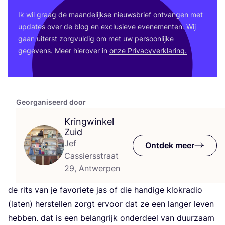
Ik wil graag de maan­de­lijk­se nieuws­brief ont­van­gen met
upda­tes over de blog en exclu­sie­ve eve­ne­men­ten. Wij
gaan uiterst zorg­vul­dig om met uw per­soon­lij­ke
gege­vens. Meer hier­over in
onze Pri­va­cy­ver­kla­ring.
Georganiseerd door
Kringwinkel
Zuid
Jef
Ontdek meer
Cassiersstraat
29, Antwerpen
de rits van je favo­rie­te jas of die han­di­ge klok­ra­dio
(laten) her­stel­len zorgt ervoor dat ze een lan­ger leven
heb­ben. dat is een belang­rijk onder­deel van duur­zaam