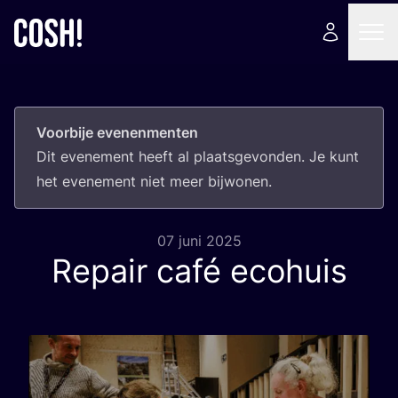
Voorbije evenenmenten
Dit eve­ne­ment heeft al plaats­ge­von­den. Je kunt
het eve­ne­ment niet meer bijwonen.
07 juni 2025
Repair café ecohuis