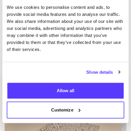
vrij­wil­li­gers (her­stel of ande­re taken) zijn altijd
We use cookies to personalise content and ads, to
wel­kom, regi­stre­ren is niet nodig. we zien je graag om
provide social media features and to analyse our traffic.
13
u
We also share information about your use of our site with
our social media, advertising and analytics partners who
may combine it with other information that you’ve
provided to them or that they’ve collected from your use
dit repair café is een samen­wer­king tus­sen saa­mo en
of their services.
cir­cuit.
copy­right foto’s: stad ant­wer­pen – vito­ri­a­no moreno
Show details
Andere evenementen
Allow all
Customize