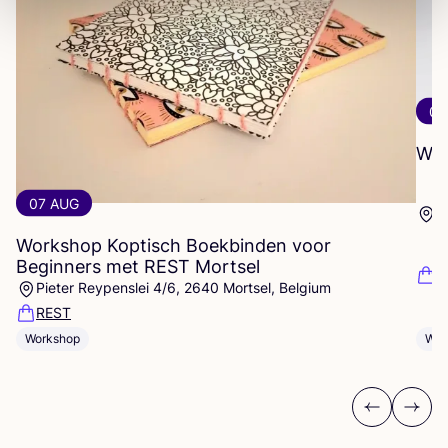
07
Wor
07 AUG
D
Workshop Koptisch Boekbinden voor
Beginners met
REST
Mortsel
F
Pieter Reypenslei 4/6, 2640 Mortsel, Belgium
REST
Wor
Workshop
Previous
Next