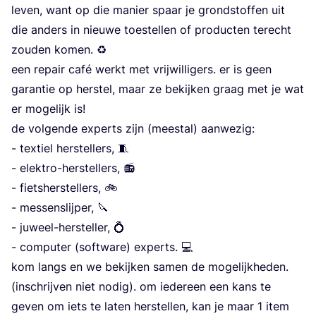
leven, want op die manier spaar je grond­stof­fen uit
die anders in nieu­we toe­stel­len of pro­duc­ten terecht
zou­den komen. ♻️
een repair café werkt met vrij­wil­li­gers. er is geen
garan­tie op her­stel, maar ze bekij­ken graag met je wat
er moge­lijk is!
de vol­gen­de experts zijn (meest­al) aanwezig:
- tex­tiel herstellers, 🧵
- elek­tro-her­stel­lers, 📻
- fiets­her­stel­lers, 🚲
- mes­sen­slij­per, 🔪
- juweel-her­stel­ler, 💍
- com­pu­ter (soft­wa­re) experts. 💻
kom langs en we bekij­ken samen de moge­lijk­he­den.
(inschrij­ven niet nodig). om ieder­een een kans te
geven om iets te laten her­stel­len, kan je maar
1
item