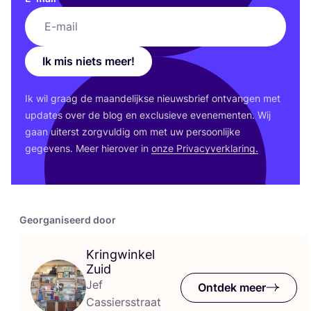
Ik mis niets meer!
Ik wil graag de maan­de­lijk­se nieuws­brief ont­van­gen met
upda­tes over de blog en exclu­sie­ve eve­ne­men­ten. Wij
gaan uiterst zorg­vul­dig om met uw per­soon­lij­ke
gege­vens. Meer hier­over in
onze Pri­va­cy­ver­kla­ring.
Georganiseerd door
Kringwinkel
Zuid
Jef
Ontdek meer
Cassiersstraat