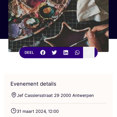
DEEL
Evenement details
Jef Cas­siers­straat
29
2000
Antwerpen
31
maart
2024
,
12
:
00