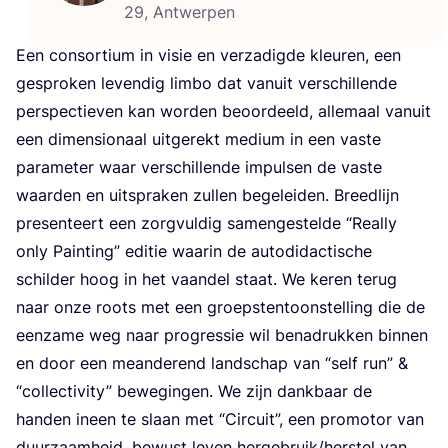
29, Antwerpen
Een con­sor­ti­um in visie en ver­za­dig­de kleu­ren, een
gespro­ken leven­dig lim­bo dat van­uit ver­schil­len­de
per­spec­tie­ven kan wor­den beoor­deeld, alle­maal van­uit
een dimen­si­o­naal uit­ge­rekt medi­um in een vas­te
para­me­ter waar ver­schil­len­de impul­sen de vas­te
waar­den en uit­spra­ken zul­len bege­lei­den. Breed­lijn
pre­sen­teert een zorg­vul­dig samen­ge­stel­de
“
Real­ly
only Pain­ting” edi­tie waar­in de auto­di­dac­ti­sche
schil­der hoog in het vaan­del staat. We keren terug
naar onze roots met een groeps­ten­toon­stel­ling die de
een­za­me weg naar pro­gres­sie wil bena­druk­ken bin­nen
en door een mean­de­rend land­schap van
“
self run”
&
“
col­lec­ti­vi­ty” bewe­gin­gen. We zijn dank­baar de
han­den ineen te slaan met
“
Cir­cuit”, een pro­mo­tor van
duur­zaam­heid, bewust leven hergebruik/​herstel van