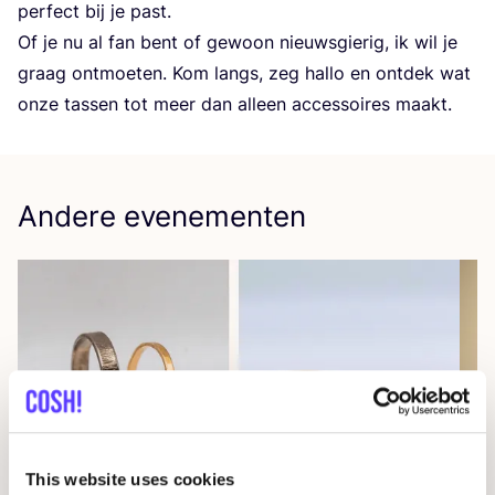
per­fect bij je past.
Of je nu al fan bent of gewoon nieuws­gie­rig, ik wil je
graag ont­moe­ten. Kom langs, zeg hal­lo en ont­dek wat
onze tas­sen tot meer dan alleen acces­soi­res maakt.
Andere evenementen
This website uses cookies
08 AUG
08