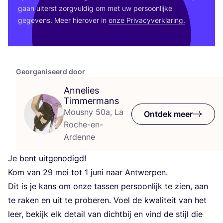
gaan uiterst zorg­vul­dig om met uw per­soon­lij­ke
gege­vens. Meer hier­over in
onze Pri­va­cy­ver­kla­ring.
Georganiseerd door
Annelies
Timmermans
Mousny 50a, La
Ontdek meer
Roche-en-
Ardenne
Je bent uitgenodigd!
Kom van
29
mei tot
1
juni naar Antwerpen.
Dit is je kans om onze tas­sen per­soon­lijk te zien, aan
te raken en uit te pro­be­ren. Voel de kwa­li­teit van het
leer, bekijk elk detail van dicht­bij en vind de stijl die