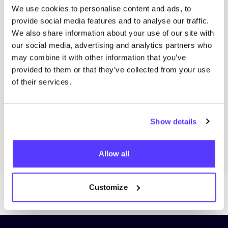
We use cookies to personalise content and ads, to
Workshop: Maak Je Eigen Trouwringen
Sje
provide social media features and to analyse our traffic.
We also share information about your use of our site with
Drongensesteenweg 152, Gent
B
our social media, advertising and analytics partners who
Fien Demuynck Juwelen
S
may combine it with other information that you’ve
Workshop
Bij
provided to them or that they’ve collected from your use
of their services.
Previous
Next
Show details
Ontdek alle evenementen
Allow all
Customize