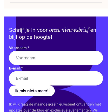
onze nieuwsbrief
Schrijf je in voor
en
blijf op de hoogte!
Voornaam
*
E-mail
*
Ik mis niets meer!
Ik wil graag de maan­de­lijk­se nieuws­brief ont­van­gen met
upda­tes over de blog en exclu­sie­ve eve­ne­men­ten. Wij