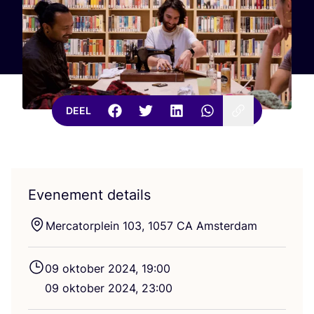
DEEL
Evenement details
Mer­ca­tor­plein
103
,
1057
CA
Amsterdam
09
okto­ber
2024
,
19
:
00
09
okto­ber
2024
,
23
:
00