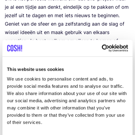
je al een tijd­je aan denkt, ein­de­lijk op te pak­ken of om
jezelf uit te dagen en met iets nieuws te begin­nen.
Geniet van de sfeer en ga zelf­stan­dig aan de slag of
wis­sel idee­ën uit en maak gebruik van elkaars
exper­ti­se. Je bent wel­kom om alleen te komen of
iemand mee te nemen.
Mate­ri­a­len
This website uses cookies
Neem je eigen mate­ri­a­len en/​of tools mee om aan de
We use cookies to personalise content and ads, to
slag te gaan. Ben je benieuwd naar wat wij
provide social media features and to analyse our traffic.
alle­maal al in huis heb­ben? Infor­meer naar de
We also share information about your use of our site with
mogelijkheden.
our social media, advertising and analytics partners who
may combine it with other information that you’ve
Wear for live
provided to them or that they’ve collected from your use
Wear For Life is een cam­pag­ne die erop gericht is om
of their services.
duur­za­me­re mode bekend en toe­gan­ke­lijk te maken
voor ieder­een. De cam­pag­ne Wear For Life roept alle