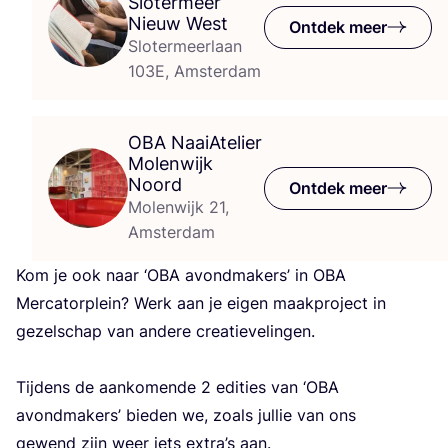
Slotermeer
Nieuw West
Ontdek meer
Slotermeerlaan
103E, Amsterdam
OBA
NaaiAtelier
Molenwijk
Noord
Ontdek meer
Molenwijk 21,
Amsterdam
Kom je ook naar
‘
OBA
avond­ma­kers’ in
OBA
Mer­ca­tor­plein? Werk aan je eigen maak­pro­ject in
gezel­schap van ande­re cre­a­tie­ve­lin­gen.
Tij­dens de aan­ko­men­de
2
edi­ties van
‘
OBA
avond­ma­kers’ bie­den we, zoals jul­lie van ons
gewend zijn weer iets extra’s aan.