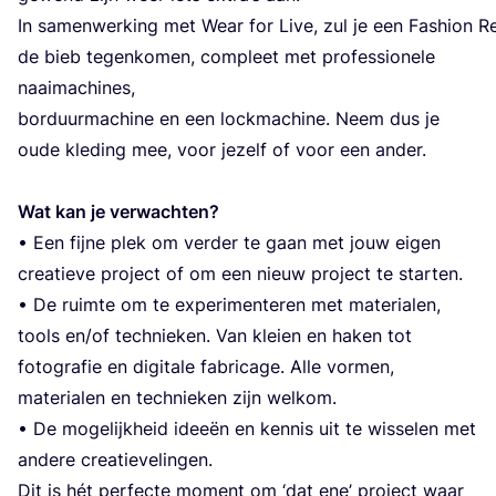
In samen­wer­king met Wear for Live, zul je een Fas­hi­on Rec
de bieb tegen­ko­men, com­pleet met pro­fes­si­o­ne­le
naai­ma­chi­nes,
bor­duur­ma­chi­ne en een lock­ma­chi­ne. Neem dus je
oude kle­ding mee, voor jezelf of voor een ander.
Wat kan je ver­wach­ten?
• Een fij­ne plek om ver­der te gaan met jouw eigen
cre­a­tie­ve pro­ject of om een nieuw pro­ject te star­ten.
• De ruim­te om te expe­ri­men­te­ren met mate­ri­a­len,
tools en/​of tech­nie­ken. Van klei­en en haken tot
foto­gra­fie en digi­ta­le fabri­ca­ge. Alle vor­men,
mate­ri­a­len en tech­nie­ken zijn wel­kom.
• De moge­lijk­heid idee­ën en ken­nis uit te wis­se­len met
ande­re creatievelingen.
Dit is hét per­fec­te moment om
‘
dat ene’ pro­ject waar