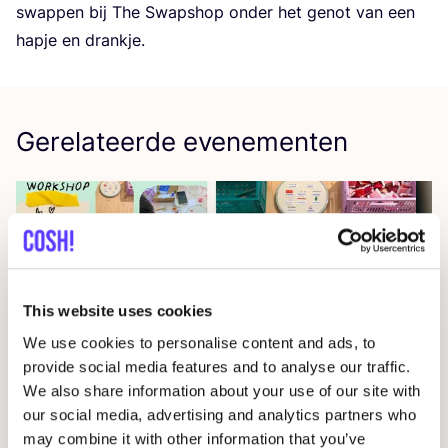
swap­pen bij The Swap­shop onder het genot van een
hap­je en drankje.
Gerelateerde evenementen
This website uses cookies
We use cookies to personalise content and ads, to
provide social media features and to analyse our traffic.
14 AUG
20
We also share information about your use of our site with
our social media, advertising and analytics partners who
Workshop
RED
je kleren: borduren met
Oka
may combine it with other information that you’ve