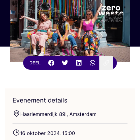
DEEL
Evenement details
Haar­lem­mer­dijk
89
I
, Amsterdam
16
okto­ber
2024
,
15
:
00