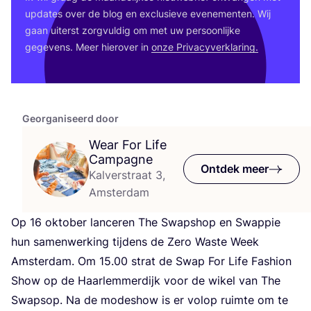
upda­tes over de blog en exclu­sie­ve eve­ne­men­ten. Wij
gaan uiterst zorg­vul­dig om met uw per­soon­lij­ke
gege­vens. Meer hier­over in
onze Pri­va­cy­ver­kla­ring.
Georganiseerd door
Wear For Life
Campagne
Ontdek meer
Kalverstraat 3,
Amsterdam
Op
16
okto­ber lan­ce­ren The Swap­shop en Swap­pie
hun samen­wer­king tij­dens de Zero Was­te Week
Amster­dam. Om
15
.
00
strat de Swap For Life Fas­hi­on
Show op de Haar­lem­mer­dijk voor de wikel van The
Swap­sop. Na de mode­show is er vol­op ruim­te om te