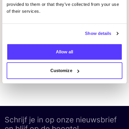
STUDIO
STEEK
en
REST
P
provided to them or that they’ve collected from your use
Pieter Reypenslei 4-6 2640 Mortsel België
of their services.
K
REST
Workshop
Win
Show details
Previous
Next
Allow all
Ontdek alle evenementen
Customize
Schrijf je in op onze nieuwsbrief
en blijf op de hoogte!