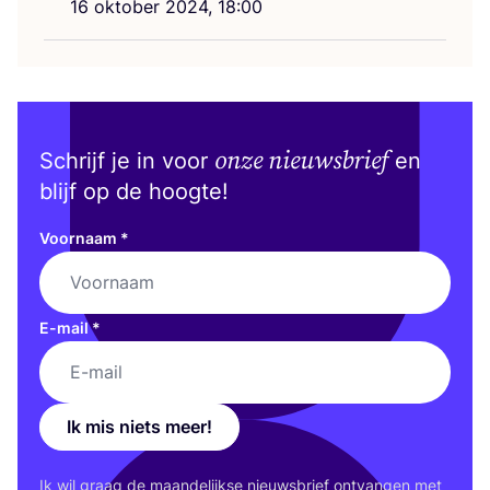
16
okto­ber
2024
,
18
:
00
onze nieuwsbrief
Schrijf je in voor
en
blijf op de hoogte!
Voornaam
*
E-mail
*
Ik mis niets meer!
Ik wil graag de maan­de­lijk­se nieuws­brief ont­van­gen met