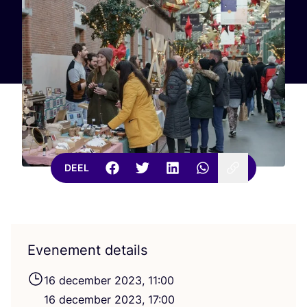
DEEL
Evenement details
16
decem­ber
2023
,
11
:
00
16
decem­ber
2023
,
17
:
00