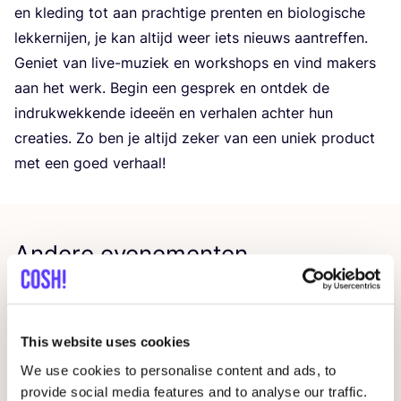
en kle­ding tot aan prach­ti­ge pren­ten en bio­lo­gi­sche
lek­ker­nij­en, je kan altijd weer iets nieuws aantreffen.
Geniet van live-muziek en work­shops en vind makers
aan het werk. Begin een gesprek en ont­dek de
indruk­wek­ken­de idee­ën en ver­ha­len ach­ter hun
cre­a­ties. Zo ben je altijd zeker van een uniek pro­duct
met een goed verhaal!
Andere evenementen
This website uses cookies
We use cookies to personalise content and ads, to
provide social media features and to analyse our traffic.