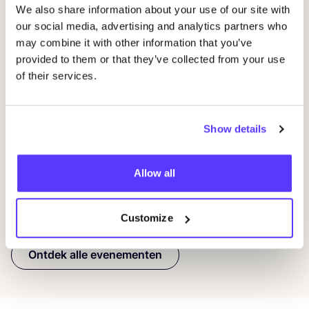
We also share information about your use of our site with
our social media, advertising and analytics partners who
may combine it with other information that you’ve
07 AUG
07
provided to them or that they’ve collected from your use
of their services.
Workshop: Maak Je Eigen Trouwringen
Sje
Drongensesteenweg 152, Gent
B
Fien Demuynck Juwelen
S
Show details
Workshop
Bij
Allow all
Previous
Next
Customize
Ontdek alle evenementen