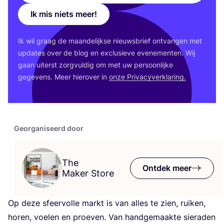
Ik mis niets meer!
Ik wil graag de maan­de­lijk­se nieuws­brief ont­van­gen met
upda­tes over de blog en exclu­sie­ve eve­ne­men­ten. Wij
gaan uiterst zorg­vul­dig om met uw per­soon­lij­ke
gege­vens. Meer hier­over in
onze Pri­va­cy­ver­kla­ring.
Georganiseerd door
The
Ontdek meer
Maker Store
Op deze sfeer­vol­le markt is van alles te zien, rui­ken,
horen, voe­len en proe­ven. Van hand­ge­maak­te sie­ra­den