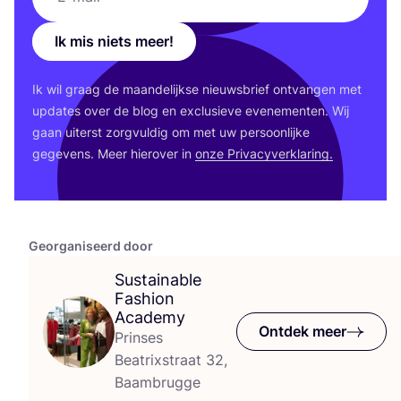
Ik mis niets meer!
Ik wil graag de maan­de­lijk­se nieuws­brief ont­van­gen met
upda­tes over de blog en exclu­sie­ve eve­ne­men­ten. Wij
gaan uiterst zorg­vul­dig om met uw per­soon­lij­ke
gege­vens. Meer hier­over in
onze Pri­va­cy­ver­kla­ring.
Georganiseerd door
Sustainable
Fashion
Academy
Ontdek meer
Prinses
Beatrixstraat 32,
Baambrugge