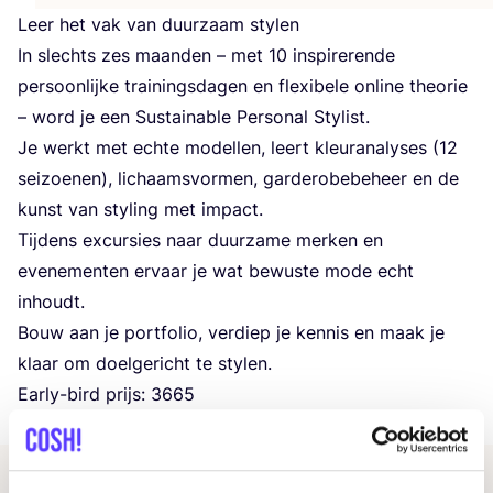
Leer het vak van duur­zaam stylen
In slechts zes maan­den – met
10
inspi­re­ren­de
per­soon­lij­ke trai­nings­da­gen en flexi­be­le onli­ne the­o­rie
– word je een Sustai­na­ble Per­so­nal Stylist.
Je werkt met ech­te model­len, leert kleurana­ly­ses (
12
sei­zoe­nen), lichaams­vor­men, gar­de­ro­be­be­heer en de
kunst van sty­ling met impact.
Tij­dens excur­sies naar duur­za­me mer­ken en
eve­ne­men­ten ervaar je wat bewus­te mode echt
inhoudt.
Bouw aan je port­fo­lio, ver­diep je ken­nis en maak je
klaar om doel­ge­richt te stylen.
Ear­ly-bird prijs:
3665