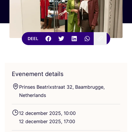
DEEL
Evenement details
Prin­ses Bea­trix­straat
32
, Baam­brug­ge,
Netherlands
12
decem­ber
2025
,
10
:
00
12
decem­ber
2025
,
17
:
00