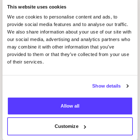
Andere evenementen
This website uses cookies
We use cookies to personalise content and ads, to
provide social media features and to analyse our traffic.
We also share information about your use of our site with
our social media, advertising and analytics partners who
may combine it with other information that you’ve
provided to them or that they’ve collected from your use
of their services.
07 AUG
07
Show details
Workshop: Maak Je Eigen Trouwringen
Sje
Drongensesteenweg 152, Gent
B
Allow all
Fien Demuynck Juwelen
S
Workshop
Bij
Customize