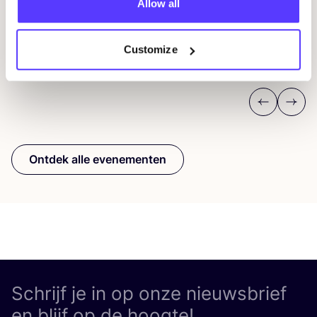
Allow all
REST
D
Customize
Workshop
Wor
Previous
Next
Ontdek alle evenementen
Schrijf je in op onze nieuwsbrief
en blijf op de hoogte!