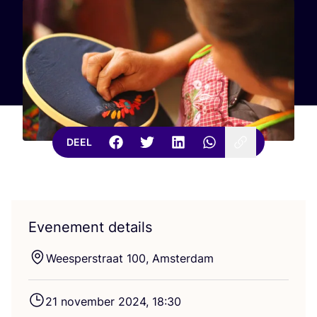
DEEL
Evenement details
Weesperstraat
100
, Amsterdam
21
novem­ber
2024
,
18
:
30