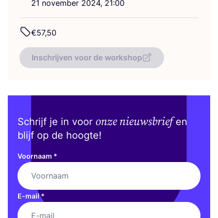
21
novem­ber
2024
,
21
:
00
€
57
,
50
Inschrijven voor de workshop
onze nieuwsbrief
Schrijf je in voor
en
blijf op de hoogte!
Voornaam
*
E-mail
*