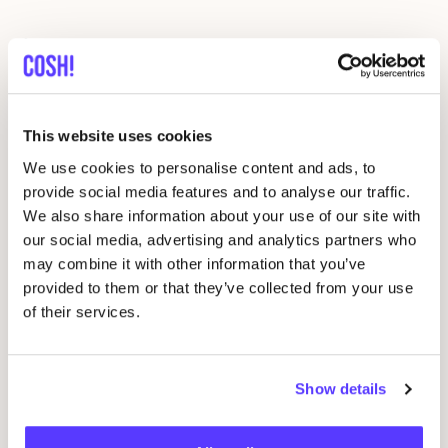
Gerelateerde evenementen
This website uses cookies
We use cookies to personalise content and ads, to
provide social media features and to analyse our traffic.
We also share information about your use of our site with
our social media, advertising and analytics partners who
may combine it with other information that you’ve
provided to them or that they’ve collected from your use
14 AUG
of their services.
Workshop
RED
je kleren: borduren met
06
STUDIO
STEEK
en
REST
Show details
Wor
Pieter Reypenslei 4-6 2640 Mortsel België
M