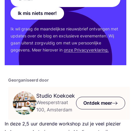
Ik mis niets meer!
Ik wil graag de maan­de­lijk­se nieuws­brief ont­van­gen met
upda­tes over de blog en exclu­sie­ve eve­ne­men­ten. Wij
gaan uiterst zorg­vul­dig om met uw per­soon­lij­ke
gege­vens. Meer hier­over in
onze Pri­va­cy­ver­kla­ring.
Georganiseerd door
Studio Koekoek
Weesperstraat
Ontdek meer
100, Amsterdam
In deze
2
,
5
uur duren­de work­shop zul je veel ple­zier