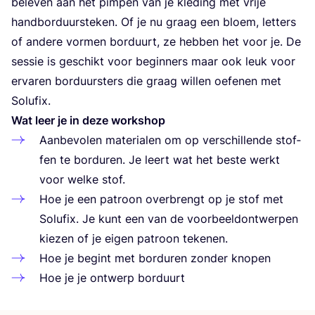
bele­ven aan het pim­pen van je kle­ding met vrije
hand­bor­duur­ste­ken. Of je nu graag een bloem, let­ters
of ande­re vor­men bor­duurt, ze heb­ben het voor je. De
ses­sie is geschikt voor begin­ners maar ook leuk voor
erva­ren bor­duur­sters die graag wil­len oefe­nen met
Solufix.
Wat leer je in deze workshop
Aan­be­vo­len mate­ri­a­len om op ver­schil­len­de stof­
fen te bor­du­ren. Je leert wat het bes­te werkt
voor wel­ke stof.
Hoe je een patroon over­brengt op je stof met
Solu­fix. Je kunt een van de voor­beeld­ont­wer­pen
kie­zen of je eigen patroon tekenen.
Hoe je begint met bor­du­ren zon­der knopen
Hoe je je ont­werp borduurt