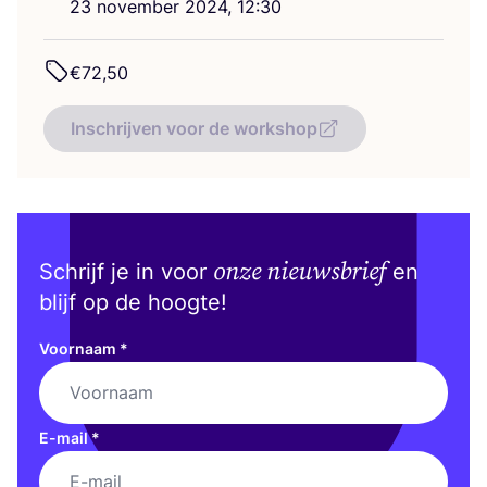
23
novem­ber
2024
,
12
:
30
€
72
,
50
Inschrijven voor de workshop
onze nieuwsbrief
Schrijf je in voor
en
blijf op de hoogte!
Voornaam
*
E-mail
*