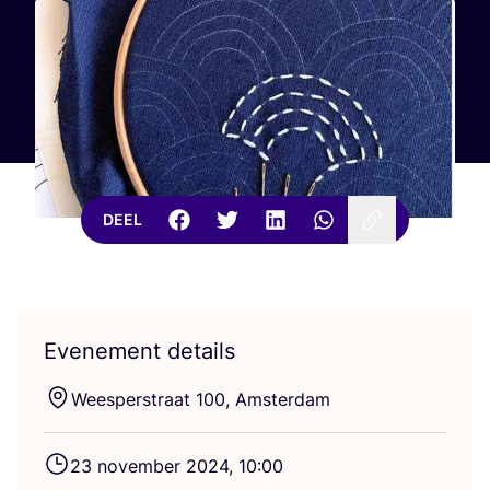
DEEL
Evenement details
Weesperstraat
100
, Amsterdam
23
novem­ber
2024
,
10
:
00