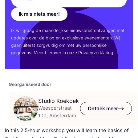
Ik mis niets meer!
Ik wil graag de maan­de­lijk­se nieuws­brief ont­van­gen met
upda­tes over de blog en exclu­sie­ve eve­ne­men­ten. Wij
gaan uiterst zorg­vul­dig om met uw per­soon­lij­ke
gege­vens. Meer hier­over in
onze Pri­va­cy­ver­kla­ring.
Georganiseerd door
Studio Koekoek
Weesperstraat
Ontdek meer
100, Amsterdam
In this
2
.
5
‑hour work­shop you will learn the basics of