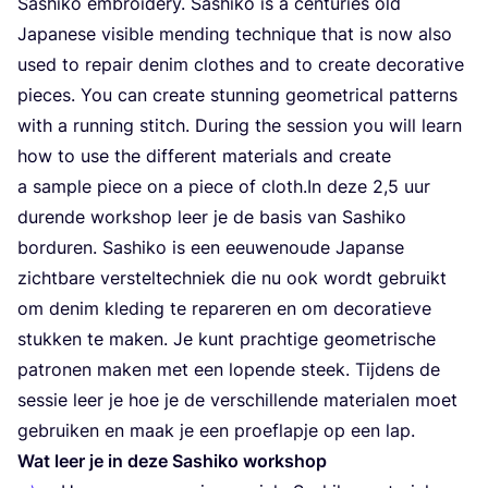
Sas­hi­ko embroi­dery. Sas­hi­ko is a cen­tu­ries old
Japa­ne­se visi­ble men­ding tech­ni­que that is now also
used to repair denim clo­t­hes and to cre­a­te deco­ra­ti­ve
pie­ces. You can cre­a­te stun­ning geo­me­tri­cal pat­terns
with a run­ning stitch. During the ses­si­on you will learn
how to use the dif­fe­rent mate­ri­als and cre­a­te
a sam­ple pie­ce on a pie­ce of cloth​.In deze
2
,
5
uur
duren­de work­shop leer je de basis van Sas­hi­ko
bor­du­ren. Sas­hi­ko is een eeu­wen­ou­de Japan­se
zicht­ba­re ver­stel­tech­niek die nu ook wordt gebruikt
om denim kle­ding te repa­re­ren en om deco­ra­tie­ve
stuk­ken te maken. Je kunt prach­ti­ge geo­me­tri­sche
patro­nen maken met een lopen­de steek. Tij­dens de
ses­sie leer je hoe je de ver­schil­len­de mate­ri­a­len moet
gebrui­ken en maak je een proef­lap­je op een lap.
Wat leer je in deze Sas­hi­ko workshop