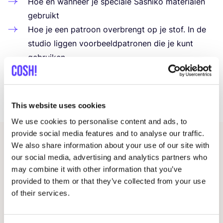
Hoe en wan­neer je spe­ci­a­le Sas­hi­ko mate­ri­a­len
gebruikt
Hoe je een patroon over­brengt op je stof. In de
stu­dio lig­gen voor­beeld­pa­tro­nen die je kunt
gebruiken.
Hoe te begin­nen met bor­du­ren zon­der knopen
Hoe maak je de rijgsteek
Do’s en dont’s in Sas­hi­ko borduurwerk
This website uses cookies
We use cookies to personalise content and ads, to
provide social media features and to analyse our traffic.
We also share information about your use of our site with
Gerelateerde evenementen
our social media, advertising and analytics partners who
may combine it with other information that you’ve
provided to them or that they’ve collected from your use
of their services.