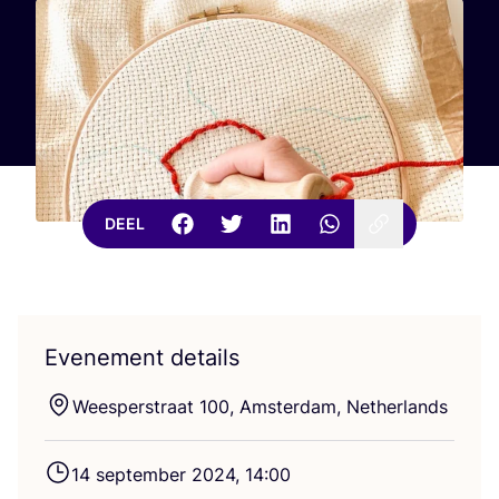
DEEL
Evenement details
Weesperstraat
100
, Amster­dam, Netherlands
14
sep­tem­ber
2024
,
14
:
00