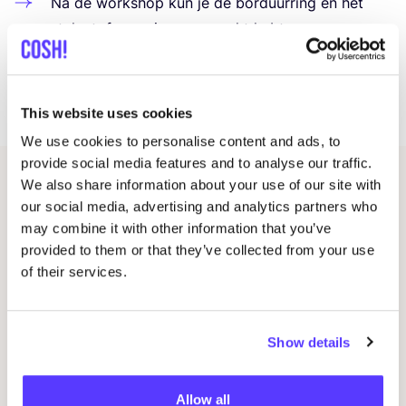
Na de work­shop kun je de bor­duur­ring en het
stuk stof waar je op gewerkt hebt mee naar
huis nemen.
Als je thuis ver­der wilt oefe­nen, kun je een
punch­naald, stof en wol kopen in het atelier.
This website uses cookies
We use cookies to personalise content and ads, to
provide social media features and to analyse our traffic.
We also share information about your use of our site with
Gerelateerde evenementen
our social media, advertising and analytics partners who
may combine it with other information that you’ve
provided to them or that they’ve collected from your use
of their services.
Show details
Allow all