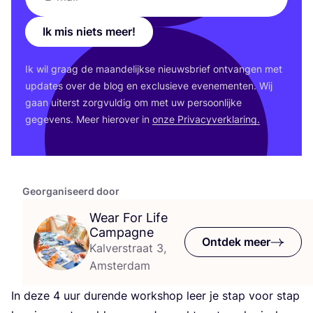
Ik mis niets meer!
Ik wil graag de maan­de­lijk­se nieuws­brief ont­van­gen met
upda­tes over de blog en exclu­sie­ve eve­ne­men­ten. Wij
gaan uiterst zorg­vul­dig om met uw per­soon­lij­ke
gege­vens. Meer hier­over in
onze Pri­va­cy­ver­kla­ring.
Georganiseerd door
Wear For Life
Campagne
Ontdek meer
Kalverstraat 3,
Amsterdam
In deze
4
uur duren­de work­shop leer je stap voor stap