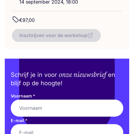
14
sep­tem­ber
2024
,
18
:
00
€
97
,
00
Inschrijven voor de workshop
onze nieuwsbrief
Schrijf je in voor
en
blijf op de hoogte!
Voornaam
*
E-mail
*