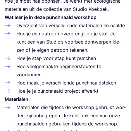
hoe je moet naald­pon­sen. Je werkt met eco­lo­gi­sche
mate­ri­a­len uit de col­lec­tie van Stu­dio Koekoek.
Wat leer je in deze punch­naald workshop
Over­zicht van ver­schil­len­de mate­ri­a­len en naalde
Hoe je een patroon over­brengt op je stof. Je
kunt een van Stu­dio’s voor­beeld­ont­wer­pen kie­
zen of je eigen patroon tekenen.
Hoe je stap voor stap kunt punchen
Hoe veel­ge­maak­te begin­ners­fou­ten te
voorkomen
Hoe maak je ver­schil­len­de punchnaaldsteken
Hoe je je punch­naald pro­ject afwerkt
Mate­ri­a­len:
Mate­ri­a­len die tij­dens de work­shop gebruikt wor­
den zijn inbe­gre­pen. Je kunt ook een van onze
punch­naal­den gebrui­ken tij­dens de workshop.