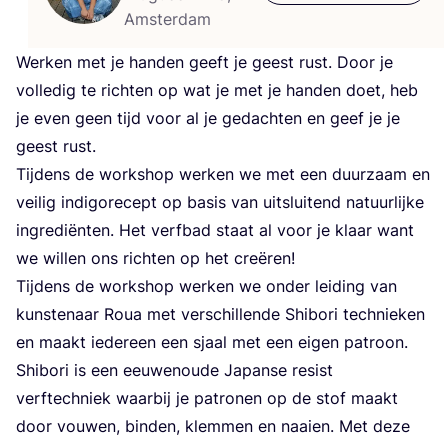
Amsterdam
Wer­ken met je han­den geeft je geest rust. Door je
vol­le­dig te rich­ten op wat je met je han­den doet, heb
je even geen tijd voor al je gedach­ten en geef je je
geest rust.
Tij­dens de work­shop wer­ken we met een duur­zaam en
vei­lig indigore­cept op basis van uit­slui­tend natuur­lij­ke
ingre­di­ën­ten. Het verf­bad staat al voor je klaar want
we wil­len ons rich­ten op het creëren!
Tij­dens de work­shop wer­ken we onder lei­ding van
kun­ste­naar Roua met ver­schil­len­de Shi­bo­ri tech­nie­ken
en maakt ieder­een een sjaal met een eigen patroon.
Shi­bo­ri is een eeu­wen­ou­de Japan­se resist
verf­tech­niek waar­bij je patro­nen op de stof maakt
door vou­wen, bin­den, klem­men en naai­en. Met deze