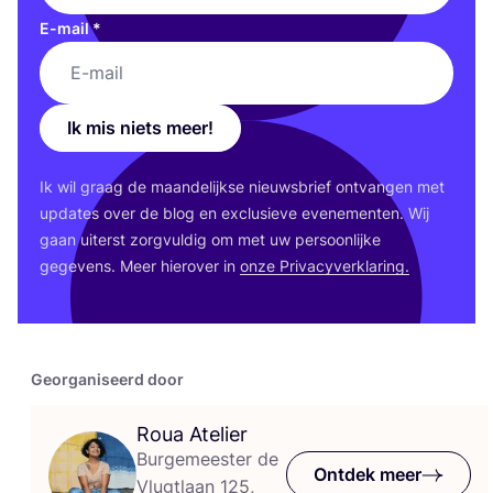
E-mail
*
Ik mis niets meer!
Ik wil graag de maan­de­lijk­se nieuws­brief ont­van­gen met
upda­tes over de blog en exclu­sie­ve eve­ne­men­ten. Wij
gaan uiterst zorg­vul­dig om met uw per­soon­lij­ke
gege­vens. Meer hier­over in
onze Pri­va­cy­ver­kla­ring.
Georganiseerd door
Roua Atelier
Burgemeester de
Ontdek meer
Vlugtlaan 125,