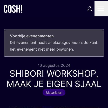
Voorbije evenenmenten
Dit eve­ne­ment heeft al plaats­ge­von­den. Je kunt
het eve­ne­ment niet meer bijwonen.
10 augustus 2024
SHIBORI
WORKSHOP
,
MAAK
JE
EIGEN
SJAAL
Materialen