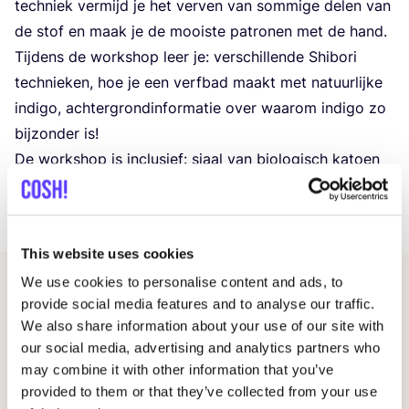
tech­niek ver­mijd je het ver­ven van som­mi­ge delen van
de stof en maak je de mooi­ste patro­nen met de hand.
Tij­dens de work­shop leer je: ver­schil­len­de Shi­bo­ri
tech­nie­ken, hoe je een verf­bad maakt met natuur­lij­ke
indi­go, ach­ter­grond­in­for­ma­tie over waar­om indi­go zo
bij­zon­der is!
De work­shop is inclu­sief: sjaal van bio­lo­gisch katoen
(
50
x
250
cm), alle beno­digd­he­den om patro­nen te
maken, natuur­lijk verf­ma­te­ri­aal, kof­fie
&
thee.
This website uses cookies
We use cookies to personalise content and ads, to
Gerelateerde evenementen
provide social media features and to analyse our traffic.
We also share information about your use of our site with
our social media, advertising and analytics partners who
may combine it with other information that you’ve
provided to them or that they’ve collected from your use