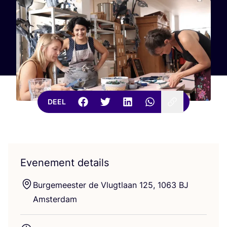
DEEL
Evenement details
Bur­ge­mees­ter de Vlugt­laan
125
,
1063
BJ
Amsterdam