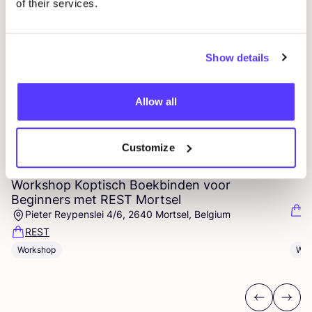
of their services.
Show details
07
Allow all
WO
KO
Customize
07 AUG
P
Workshop Koptisch Boekbinden voor
Beginners met
REST
Mortsel
R
Pieter Reypenslei 4/6, 2640 Mortsel, Belgium
REST
Wor
Workshop
Previous
Next