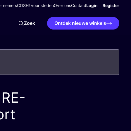
ernemers
COSH! voor steden
Over ons
Contact
Login
Register
Zoek
Ontdek nieuwe winkels
p
RE-
ort