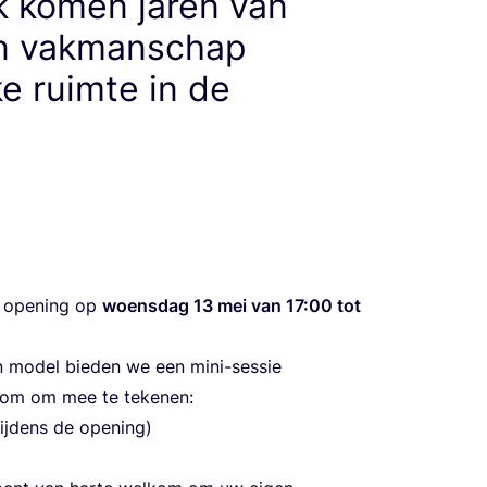
 komen jaren van
n vakmanschap
ke ruimte in de
e ope­ning op
woens­dag
13
mei van
17
:
00
tot
 model bie­den we een mini-ses­sie
l­kom om mee te tekenen:
ij­dens de opening)