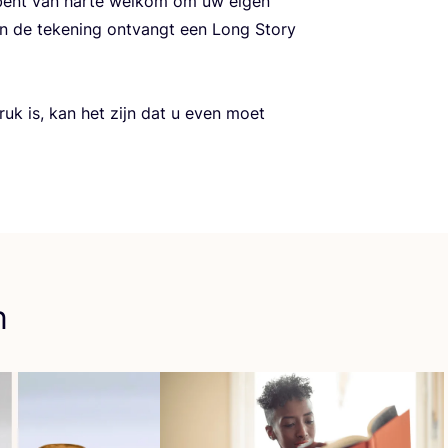
 bent van har­te wel­kom om uw eigen
 de teke­ning ont­vangt een Long Sto­ry
ruk is, kan het zijn dat u even moet
n