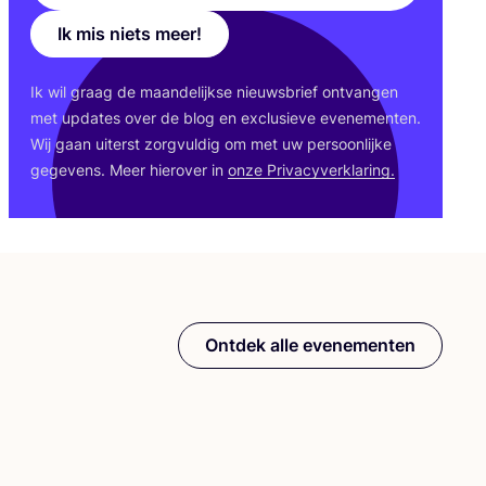
Ik mis niets meer!
Ik wil graag de maan­de­lijk­se nieuws­brief ont­van­gen
met upda­tes over de blog en exclu­sie­ve eve­ne­men­ten.
Wij gaan uiterst zorg­vul­dig om met uw per­soon­lij­ke
gege­vens. Meer hier­over in
onze Pri­va­cy­ver­kla­ring.
Ontdek alle evenementen