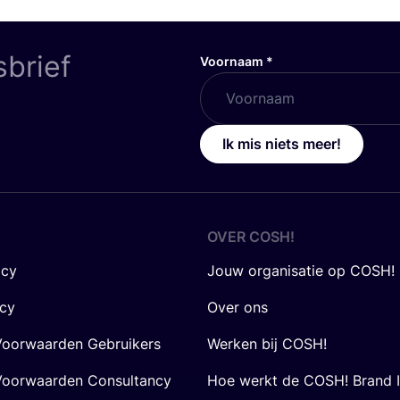
sbrief
Voornaam
*
Ik mis niets meer!
OVER
COSH
!
icy
Jouw organisatie op COSH!
icy
Over ons
oorwaarden Gebruikers
Werken bij COSH!
oorwaarden Consultancy
Hoe werkt de COSH! Brand 