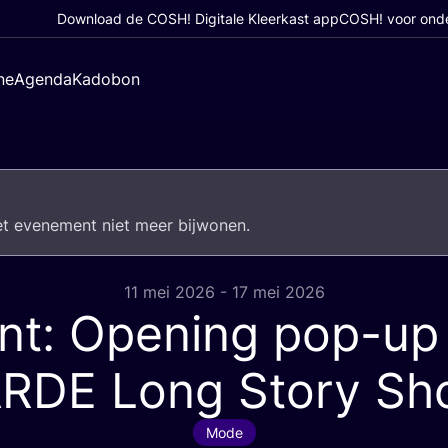
Download de COSH! Digitale Kleerkast app
COSH! voor ond
ne
Agenda
Kadobon
het eve­ne­ment niet meer bijwonen.
11 mei 2026 - 17 mei 2026
nt: Opening pop-u
RDE
Long Story Sh
Mode