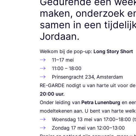
Gedurende één week
maken, onderzoek e
samen in een tijdelij
Jordaan.
Wel­kom bij de pop-up:
Long Sto­ry Short
11
–
17
mei
11
:
00
–
18
:
00
Prin­sen­gracht
234
, Amsterdam
RE-GAR­DE
nodigt u van har­te uit voor d
20
:
00
uur.
Onder lei­ding van
Pet­ra Lunen­burg
en een
model­te­ke­nen aan. U bent van har­te we
Woens­dag
13
mei van
17
:
00
–
18
:
00
(t
Zon­dag
17
mei van
12
:
00
–
13
:
00