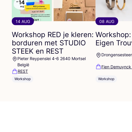
14 AUG
08 AUG
Workshop
RED
je kleren:
Workshop:
borduren met
STUDIO
Eigen Tro
STEEK
en
REST
Drongensestee
Pieter Reypenslei 4-6 2640 Mortsel
België
Fien Demuynck
REST
Workshop
Workshop