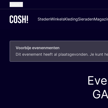
Dutch
English
Steden
Winkels
Kleding
Sieraden
Magazi
French
Spanish
German
Voorbije evenenmenten
Croatian
Dit eve­ne­ment heeft al plaats­ge­von­den. Je kunt 
Eve
GA