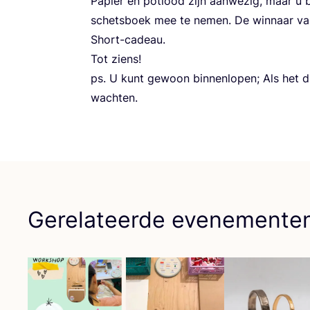
Papier en pot­lood zijn aan­we­zig, maar u
schets­boek mee te nemen. De win­naar van
Short-cadeau.
Tot ziens!
ps. U kunt gewoon bin­nen­lo­pen; Als het d
wachten.
Gerelateerde evenemente