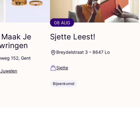
08 AUG
 Maak Je
Sjette Leest!
uwringen
Breydelstraat 3 – 8647 Lo
nweg 152, Gent
Sjette
 Juwelen
Bijeenkomst