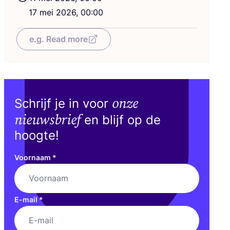
17
mei
2026
,
00
:
00
e.g. Read more
onze
Schrijf je in voor
nieuwsbrief
en blijf op de
hoogte!
Voornaam
*
E-mail
*