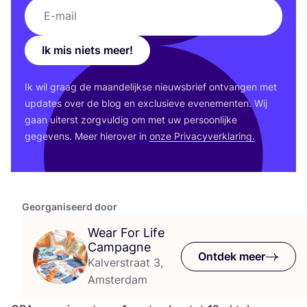
Ik mis niets meer!
Ik wil graag de maan­de­lijk­se nieuws­brief ont­van­gen met
upda­tes over de blog en exclu­sie­ve eve­ne­men­ten. Wij
gaan uiterst zorg­vul­dig om met uw per­soon­lij­ke
gege­vens. Meer hier­over in
onze Pri­va­cy­ver­kla­ring.
Georganiseerd door
Wear For Life
Campagne
Ontdek meer
Kalverstraat 3,
Amsterdam