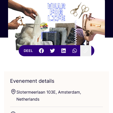
DEEL
Evenement details
Slo­ter­meer­laan
103
E
, Amster­dam,
Netherlands