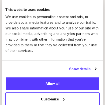
This website uses cookies
Gerelateerde evenementen
We use cookies to personalise content and ads, to
provide social media features and to analyse our traffic.
We also share information about your use of our site with
our social media, advertising and analytics partners who
may combine it with other information that you’ve
provided to them or that they’ve collected from your use
of their services.
Show details
14 AUG
08
Workshop
RED
je kleren: borduren met
Wor
Allow all
STUDIO
STEEK
en
REST
D
Pieter Reypenslei 4-6 2640 Mortsel België
F
REST
Customize
Workshop
Wor