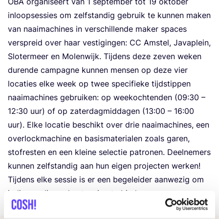
OBA
orga­ni­seert van
1
sep­tem­ber tot
19
okto­ber
inloop­ses­sies om zelf­stan­dig gebruik te kun­nen maken
van naai­ma­chi­nes in ver­schil­len­de maker spa­ces
ver­spreid over haar ves­ti­gin­gen:
CC
Amstel, Java­p­lein,
Slo­ter­meer en Molen­wijk. Tij­dens deze zeven weken
duren­de cam­pag­ne kun­nen men­sen op deze vier
loca­ties elke week op twee spe­ci­fie­ke tijd­stip­pen
naai­ma­chi­nes gebrui­ken: op weekoch­ten­den (
09
:
30
–
12
:
30
uur) of op zater­dag­mid­da­gen (
13
:
00
–
16
:
00
uur). Elke loca­tie beschikt over drie naai­ma­chi­nes, een
over­lock­ma­chi­ne en basis­ma­te­ri­a­len zoals garen,
stof­res­ten en een klei­ne selec­tie patro­nen. Deel­ne­mers
kun­nen zelf­stan­dig aan hun eigen pro­jec­ten wer­ken!
Tij­dens elke ses­sie is er een bege­lei­der aan­we­zig om
indien nodig onder­steu­ning te bieden.