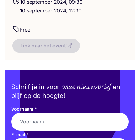
10
sep­tem­ber
2024
,
09
:
30
10
sep­tem­ber
2024
,
12
:
30
Free
Link naar het event
onze nieuwsbrief
Schrijf je in voor
en
blijf op de hoogte!
Voornaam
*
E-mail
*