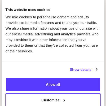
This website uses cookies
Gerelateerde evenementen
We use cookies to personalise content and ads, to
provide social media features and to analyse our traffic.
We also share information about your use of our site with
our social media, advertising and analytics partners who
may combine it with other information that you’ve
provided to them or that they’ve collected from your use
of their services.
Show details
14 AUG
08
Workshop
RED
je kleren: borduren met
Wor
Allow all
STUDIO
STEEK
en
REST
D
Pieter Reypenslei 4-6 2640 Mortsel België
F
REST
Customize
Workshop
Wor