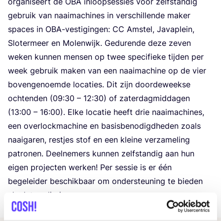
orga­ni­seert de
OBA
inloop­ses­sies voor zelf­stan­dig
gebruik van naai­ma­chi­nes in ver­schil­len­de maker
spa­ces in OBA-ves­ti­gin­gen:
CC
Amstel, Java­p­lein,
Slo­ter­meer en Molen­wijk. Gedu­ren­de deze zeven
weken kun­nen men­sen op twee spe­ci­fie­ke tij­den per
week gebruik maken van een naai­ma­chi­ne op de vier
boven­ge­noem­de loca­ties. Dit zijn door­de­week­se
och­ten­den (
09
:
30
–
12
:
30
) of zater­dag­mid­da­gen
(
13
:
00
–
16
:
00
). Elke loca­tie heeft drie naai­ma­chi­nes,
een over­lock­ma­chi­ne en basis­be­no­digd­he­den zoals
naai­ga­ren, rest­jes stof en een klei­ne ver­za­me­ling
patro­nen. Deel­ne­mers kun­nen zelf­stan­dig aan hun
eigen pro­jec­ten wer­ken! Per ses­sie is er één
bege­lei­der beschik­baar om onder­steu­ning te bie­den
als dat nodig is.