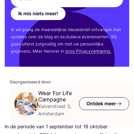
Ik mis niets meer!
Ik wil graag de maan­de­lijk­se nieuws­brief ont­van­gen met
upda­tes over de blog en exclu­sie­ve eve­ne­men­ten. Wij
gaan uiterst zorg­vul­dig om met uw per­soon­lij­ke
gege­vens. Meer hier­over in
onze Pri­va­cy­ver­kla­ring.
Georganiseerd door
Wear For Life
Campagne
Ontdek meer
Kalverstraat 3,
Amsterdam
In de peri­o­de van
1
sep­tem­ber tot
19
okto­ber