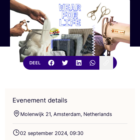
DEEL
Evenement details
Molen­wijk
21
, Amster­dam, Netherlands
02
sep­tem­ber
2024
,
09
:
30