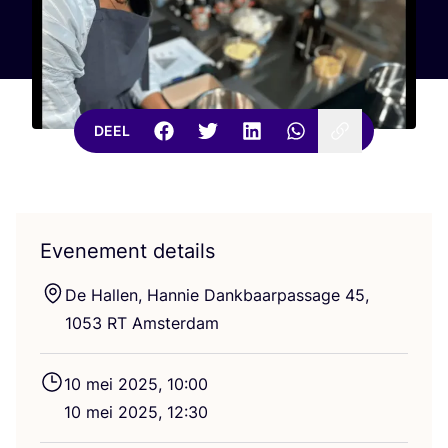
DEEL
Evenement details
De Hal­len, Han­nie Dank­baar­pas­sa­ge
45
,
1053
RT
Amsterdam
10
mei
2025
,
10
:
00
10
mei
2025
,
12
:
30