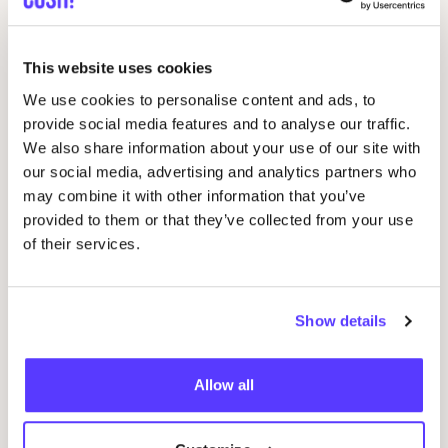
This website uses cookies
We use cookies to personalise content and ads, to
provide social media features and to analyse our traffic.
We also share information about your use of our site with
10 AUG
10
our social media, advertising and analytics partners who
may combine it with other information that you’ve
Workshop: Maak Je Eigen Trouwringen
Sje
provided to them or that they’ve collected from your use
Drongensesteenweg 152, Gent
B
of their services.
Fien Demuynck Juwelen
S
Workshop
Bij
Show details
Previous
Next
Allow all
Ontdek alle evenementen