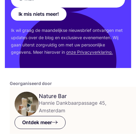
Ik mis niets meer!
Ik wil graag de maan­de­lijk­se nieuws­brief ont­van­gen met
upda­tes over de blog en exclu­sie­ve eve­ne­men­ten. Wij
gaan uiterst zorg­vul­dig om met uw per­soon­lij­ke
gege­vens. Meer hier­over in
onze Pri­va­cy­ver­kla­ring.
Georganiseerd door
Nature Bar
Hannie Dankbaarpassage 45,
Amsterdam
Ontdek meer