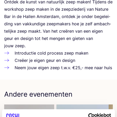
Ont­dek de kunst van natuur­lijk zeep maken! Tij­dens de
work­shop zeep maken in de zeep­zie­de­rij van Natu­re
Bar in de Hal­len Amster­dam, ont­dek je onder bege­lei­
ding van vak­kun­di­ge zeep­ma­kers hoe je zelf ambach­
te­lij­ke zeep maakt. Van het cre­ë­ren van een eigen
geur en design tot het men­gen en gie­ten van
jouw zeep.
Intro­duc­tie cold pro­cess zeep maken
Cre­ëer je eigen geur en design
Neem jouw eigen zeep t.w.v. €
25
,- mee naar huis
Andere evenementen