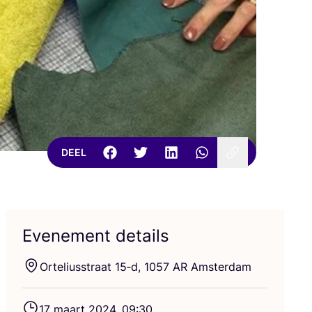
DEEL
Evenement details
Orte­li­us­straat
15
‑d,
1057
AR
Amsterdam
17
maart
2024
,
09
:
30