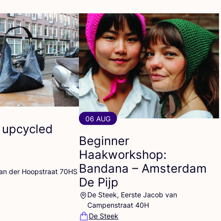
06 AUG
 upcycled
Beginner
Haakworkshop:
Bandana – Amsterdam
Van der Hoopstraat 70HS
De Pijp
De Steek, Eerste Jacob van
Campenstraat 40H
De Steek