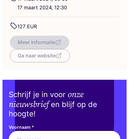
17
maart
2024
,
12
:
30
127
EUR
Meer informatie
Ga naar website
onze
Schrijf je in voor
nieuwsbrief
en blijf op de
hoogte!
Voornaam
*