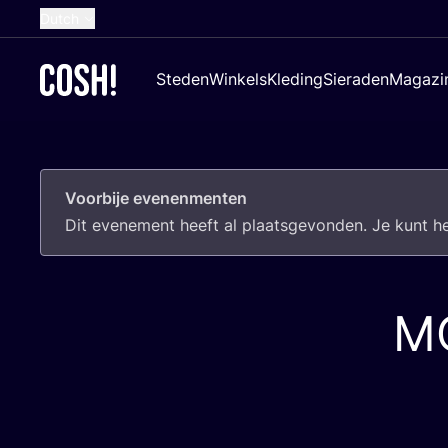
Dutch
English
Steden
Winkels
Kleding
Sieraden
Magazi
French
Spanish
German
Voorbije evenenmenten
Croatian
Dit eve­ne­ment heeft al plaats­ge­von­den. Je kunt 
M