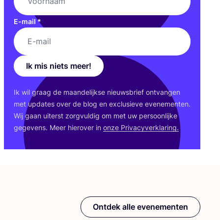
E-mail
*
Ik mis niets meer!
Ik wil graag de maan­de­lijk­se nieuws­brief ont­van­gen
met upda­tes over de blog en exclu­sie­ve eve­ne­men­ten.
Wij gaan uiterst zorg­vul­dig om met uw per­soon­lij­ke
gege­vens. Meer hier­over in
onze Pri­va­cy­ver­kla­ring.
Ontdek alle evenementen