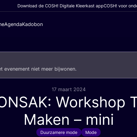
Download de COSH! Digitale Kleerkast app
COSH! voor ond
ne
Agenda
Kadobon
het eve­ne­ment niet meer bijwonen.
17 maart 2024
ONSAK
: Workshop 
Maken – mini
Duurzamere mode
Mode