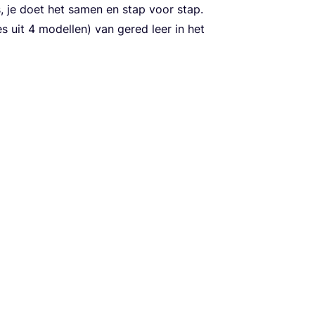
s, je doet het samen en stap voor stap.
es uit
4
model­len) van gered leer in het