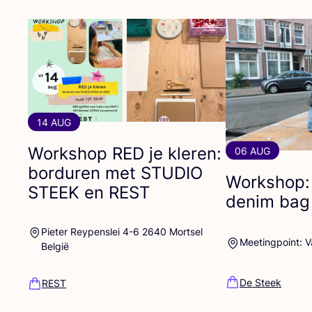
14 AUG
Workshop
RED
je kleren:
06 AUG
borduren met
STUDIO
Workshop:
STEEK
en
REST
denim bag
Pieter Reypenslei 4-6 2640 Mortsel
Meetingpoint: 
België
De Steek
REST