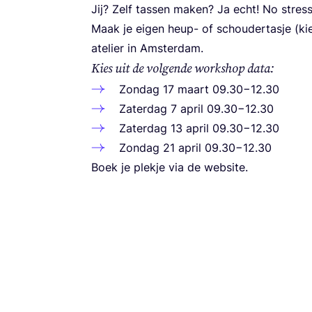
Jij? Zelf tas­sen maken? Ja echt! No stres
Maak je eigen heup- of schou­der­tas­je (ki
ate­lier in Amsterdam.
Kies uit de vol­gen­de work­shop data:
Zon­dag
17
maart
09
.
30
−
12
.
30
Zater­dag
7
april
09
.
30
−
12
.
30
Zater­dag
13
april
09
.
30
−
12
.
30
Zon­dag
21
april
09
.
30
−
12
.
30
Boek je plek­je via de website.