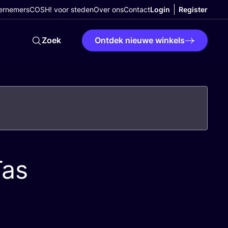
ernemers
COSH! voor steden
Over ons
Contact
Login
Register
Zoek
Ontdek nieuwe winkels
Tas