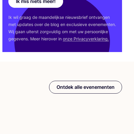
Ik mis niets meer!
Ik wil graag de maan­de­lijk­se nieuws­brief ont­van­gen
met upda­tes over de blog en exclu­sie­ve eve­ne­men­ten.
Wij gaan uiterst zorg­vul­dig om met uw per­soon­lij­ke
gege­vens. Meer hier­over in
onze Pri­va­cy­ver­kla­ring.
Ontdek alle evenementen