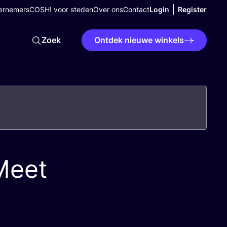
ernemers
COSH! voor steden
Over ons
Contact
Login
Register
Zoek
Ontdek nieuwe winkels
Meet