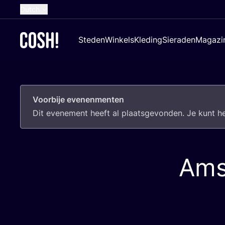
Dutch
English
Steden
Winkels
Kleding
Sieraden
Magazi
French
Spanish
German
Voorbije evenenmenten
Croatian
Dit eve­ne­ment heeft al plaats­ge­von­den. Je kunt 
Ams