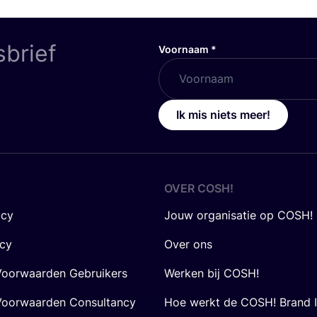
sbrief
Voornaam
*
Ik mis niets meer!
OVER
COSH
!
icy
Jouw organisatie op COSH!
icy
Over ons
oorwaarden Gebruikers
Werken bij COSH!
oorwaarden Consultancy
Hoe werkt de COSH! Brand 