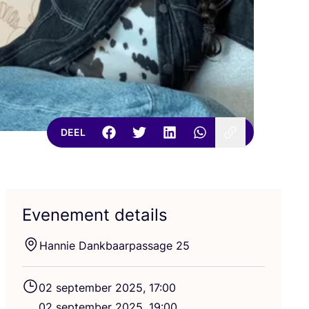
DEEL
Evenement details
Han­nie Dank­baar­pas­sa­ge
25
02
sep­tem­ber
2025
,
17
:
00
02
sep­tem­ber
2025
,
19
:
00