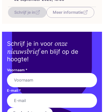
Schrijf je in
Meer informatie
onze
Schrijf je in voor
nieuwsbrief
en blijf op de
hoogte!
Voornaam
*
E-mail
*