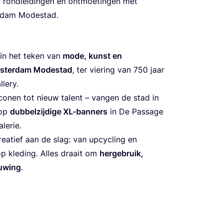
 rond­lei­din­gen en ont­moe­tin­gen met
ter­dam Modestad.
 in het teken van
mode, kunst en
ter­dam Mode­stad
, ter vie­ring van
750
jaar
llery.
n ico­nen tot nieuw talent – van­gen de stad in
 op
dub­bel­zij­di­ge XL-ban­ners
in De Pas­sa­ge
alerie.
e­a­tief aan de slag: van upcy­cling en
ie op kle­ding. Alles draait om
her­ge­bruik,
eu­wing
.