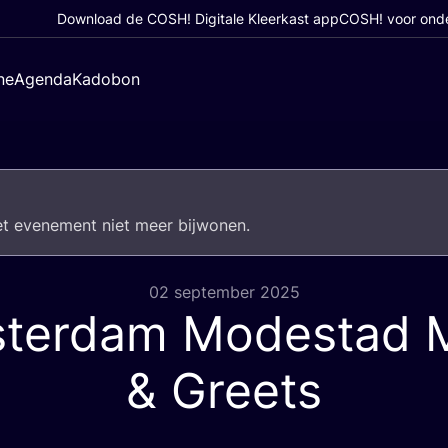
Download de COSH! Digitale Kleerkast app
COSH! voor ond
ne
Agenda
Kadobon
het eve­ne­ment niet meer bijwonen.
02 september 2025
terdam Modestad 
&
Greets