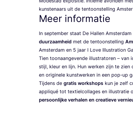
Mode­stad expo­si­tie. Intie­me avon­den met
kun­ste­naars uit de ten­toon­stel­ling Ams
Meer informatie
In sep­tem­ber staat De Hal­len Amster­dam
duur­zaam­heid
met de ten­toon­stel­ling
Ams
Amster­dam en
5
jaar I Love Illu­stra­ti­on Ga
Tien toon­aan­ge­ven­de illu­stra­to­ren – va
stijl, kleur en lijn. Hun wer­ken zijn te zien
en ori­gi­ne­le kunst­wer­ken in een pop-up g
Tij­dens de
gra­tis work­shops
kun je zelf cr
appli­qué tot tex­tiel­col­la­ges en illu­stra­t
per­soon­lij­ke ver­ha­len en cre­a­tie­ve ver­ni