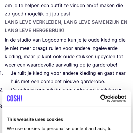
om je te hel­pen een out­fit te vin­den en/​of maken die
zo goed moge­lijk bij jou past.
LANG LEVE VER­KLE­DEN, LANG LEVE SAMEN­ZIJN EN
LANG LEVE HERGEBRUIK!
In de stu­dio van Logo­co­mo kun je je oude kle­ding die
je niet meer draagt rui­len voor ande­re inge­le­ver­de
kle­ding, maar je kunt ook oude stuk­ken upcy­clen tot
weer een waar­de­vol­le aan­vul­ling op je garderobe!
Je ruilt je kle­ding voor ande­re kle­ding en gaat naar
huis met een com­pleet nieu­we garderobe.
Ver­vol­gens upcy­cle je je onge­dra­gen, bevlek­te en
gescheur­de kle­ren en maak je ze weer heel.
Daar­naast laat je je foto­gra­fe­ren in je
‘
nieu­we’ out­
fit, want je bent mooi en ver­dient het om leuk!!!!!
This website uses cookies
te zijn.
We use cookies to personalise content and ads, to
* Het is oké om geen kle­ren mee te nemen als je er