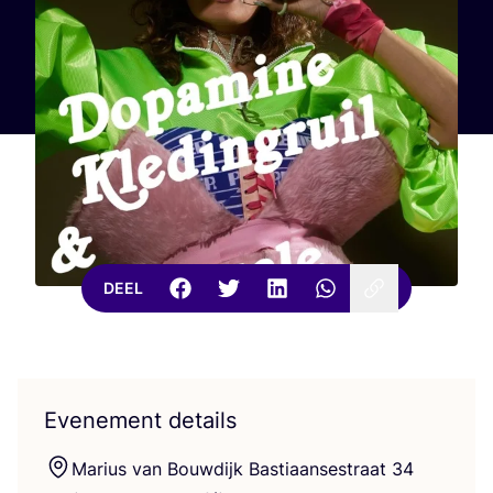
DEEL
Evenement details
Mari­us van Bouw­dijk Bas­ti­aan­se­straat
34