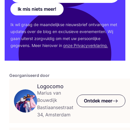
Ik mis niets meer!
Ik wil graag de maan­de­lijk­se nieuws­brief ont­van­gen met
upda­tes over de blog en exclu­sie­ve eve­ne­men­ten. Wij
gaan uiterst zorg­vul­dig om met uw per­soon­lij­ke
gege­vens. Meer hier­over in
onze Pri­va­cy­ver­kla­ring.
Georganiseerd door
Logocomo
Marius van
Bouwdijk
Ontdek meer
Bastiaansestraat
34, Amsterdam