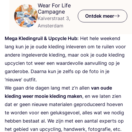
Wear For Life
Campagne
Ontdek meer
Kalverstraat 3,
Amsterdam
Mega Kle­ding­ruil
&
Upcy­cle Hub:
Het hele week­end
lang kun je je oude kle­ding inle­ve­ren om te rui­len voor
ande­re inge­le­ver­de kle­ding, maar ook je oude kle­ding
upcy­clen tot weer een waar­de­vol­le aan­vul­ling op je
gar­de­ro­be. Daar­na kun je zelfs op de foto in je
‘
nieu­we’ outfit.
We gaan drie dagen lang met z’n allen
van oude
kle­ding weer mooie kle­ding maken
, en we laten zien
dat er geen nieu­we mate­ri­a­len gepro­du­ceerd hoe­ven
te wor­den voor een geluks­ge­voel, alles wat we nodig
heb­ben bestaat al. We zijn met een aan­tal experts op
het gebied van upcy­cling, hand­werk, foto­gra­fie, etc.