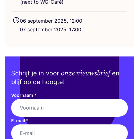
(next to WG-Café)
06
sep­tem­ber
2025
,
12
:
00
07
sep­tem­ber
2025
,
17
:
00
onze nieuwsbrief
Schrijf je in voor
en
blijf op de hoogte!
Voornaam
*
E-mail
*