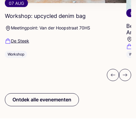
07 AUG
07
Workshop: upcycled denim bag
Beg
Meetingpoint: Van der Hoopstraat 70HS
Ams
D
De Steek
D
Workshop
Wor
Previous
Next
Ontdek alle evenementen