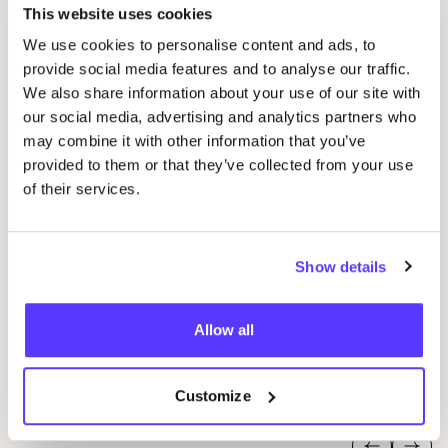
This website uses cookies
We use cookies to personalise content and ads, to
provide social media features and to analyse our traffic.
We also share information about your use of our site with
our social media, advertising and analytics partners who
may combine it with other information that you’ve
provided to them or that they’ve collected from your use
of their services.
07 AUG
07
Show details
Workshop: Maak Je Eigen Trouwringen
Sje
Drongensesteenweg 152, Gent
B
Allow all
Fien Demuynck Juwelen
S
Workshop
Bij
Customize