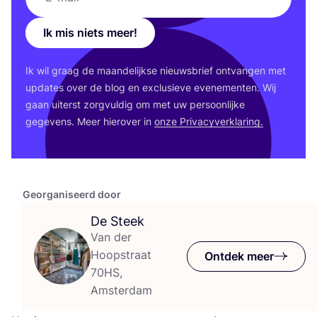
Ik mis niets meer!
Ik wil graag de maan­de­lijk­se nieuws­brief ont­van­gen met
upda­tes over de blog en exclu­sie­ve eve­ne­men­ten. Wij
gaan uiterst zorg­vul­dig om met uw per­soon­lij­ke
gege­vens. Meer hier­over in
onze Pri­va­cy­ver­kla­ring.
Georganiseerd door
De Steek
Van der
Hoopstraat
Ontdek meer
70HS,
Amsterdam