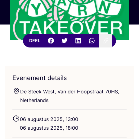
DEEL
Evenement details
De Steek West, Van der Hoop­straat
70
HS
,
Netherlands
06
augus­tus
2025
,
13
:
00
06
augus­tus
2025
,
18
:
00