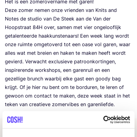
Het is een zomer­over­na­me met garen!
Deze zomer nemen onze vrien­den van Knits and
Notes de stu­dio van De Steek aan de Van der
Hoop­straat
84
H
over, samen met vier onge­loof­lijk
geta­len­teer­de haak­kun­ste­naars! Een week lang wordt
onze ruim­te omge­to­verd tot een oase vol garen, waar
alles wat met brei­en en haken te maken heeft wordt
gevierd. Ver­wacht exclu­sie­ve patroon­kor­tin­gen,
inspi­re­ren­de work­shops, een garen­ruil en een
gezel­li­ge brunch waar­bij elke gast een goody bag
krijgt. Of je hier nu bent om te bor­du­ren, te leren of
gewoon om con­tact te maken, deze week staat in het
teken van cre­a­tie­ve zomer­vi­bes en garenliefde.
Andere evenementen