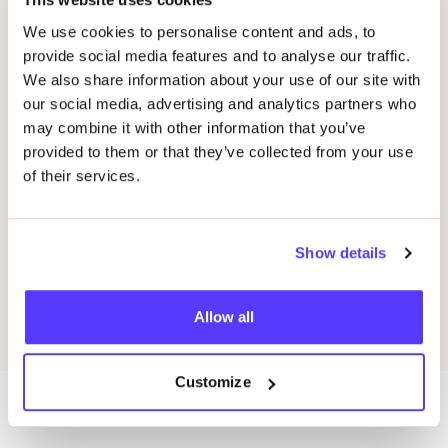
14 AUG
20
We use cookies to personalise content and ads, to
provide social media features and to analyse our traffic.
Workshop
RED
je kleren: borduren met
Oka
We also share information about your use of our site with
STUDIO
STEEK
en
REST
P
our social media, advertising and analytics partners who
Pieter Reypenslei 4-6 2640 Mortsel België
may combine it with other information that you’ve
K
REST
provided to them or that they’ve collected from your use
Workshop
Win
of their services.
Previous
Next
Show details
Ontdek alle evenementen
Allow all
Customize