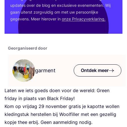
upda­tes over de blog en exclu­sie­ve eve­ne­men­ten. Wij
gaan uiterst zorg­vul­dig om met uw per­soon­lij­ke
gege­vens. Meer hier­over in
onze Pri­va­cy­ver­kla­ring.
Georganiseerd door
garment
Ontdek meer
Laten we iets goeds doen voor de wereld: Green
fri­day in plaats van Black Fri­day!
Kom op vrij­dag
29
novem­ber gra­tis je kapot­te wol­len
kle­ding­stuk her­stel­len bij Wool­fil­ler met een gezel­lig
kop­je thee erbij. Geen aan­mel­ding nodig.