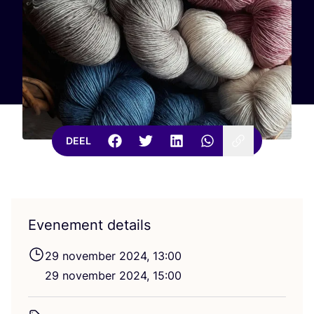
DEEL
Evenement details
29
novem­ber
2024
,
13
:
00
29
novem­ber
2024
,
15
:
00