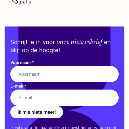
gra­tis
onze nieuwsbrief
Schrijf je in voor
en
blijf op de hoogte!
Voornaam
*
E-mail
*
Ik mis niets meer!
Ik wil graag de maan­de­lijk­se nieuws­brief ont­van­gen met