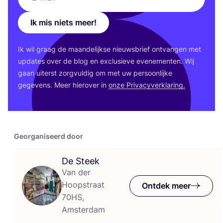
Ik mis niets meer!
Ik wil graag de maan­de­lijk­se nieuws­brief ont­van­gen met
upda­tes over de blog en exclu­sie­ve eve­ne­men­ten. Wij
gaan uiterst zorg­vul­dig om met uw per­soon­lij­ke
gege­vens. Meer hier­over in
onze Pri­va­cy­ver­kla­ring.
Georganiseerd door
De Steek
Van der
Hoopstraat
Ontdek meer
70HS,
Amsterdam