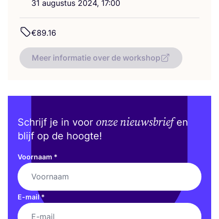
31
augus­tus
2024
,
17
:
00
€
89
.
16
Meer informatie over de workshop
onze nieuwsbrief
Schrijf je in voor
en
blijf op de hoogte!
Voornaam
*
E-mail
*