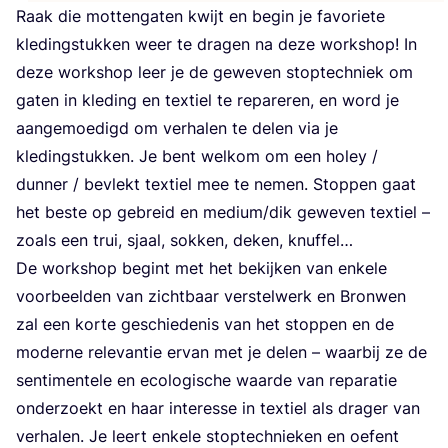
Raak die mot­ten­ga­ten kwijt en begin je favo­rie­te
kle­ding­stuk­ken weer te dra­gen na deze work­shop! In
deze work­shop leer je de gewe­ven stop­tech­niek om
gaten in kle­ding en tex­tiel te repa­re­ren, en word je
aan­ge­moe­digd om ver­ha­len te delen via je
kle­ding­stuk­ken. Je bent wel­kom om een holey /
dun­ner / bevlekt tex­tiel mee te nemen. Stop­pen gaat
het bes­te op gebreid en medium/​dik gewe­ven tex­tiel –
zoals een trui, sjaal, sok­ken, deken, knuffel…
De work­shop begint met het bekij­ken van enke­le
voor­beel­den van zicht­baar ver­stel­werk en Bron­wen
zal een kor­te geschie­de­nis van het stop­pen en de
moder­ne rele­van­tie ervan met je delen – waar­bij ze de
sen­ti­men­te­le en eco­lo­gi­sche waar­de van repa­ra­tie
onder­zoekt en haar inte­res­se in tex­tiel als dra­ger van
ver­ha­len. Je leert enke­le stop­tech­nie­ken en oefent