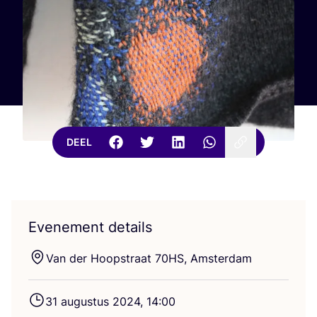
DEEL
Evenement details
Van der Hoop­straat
70
HS
, Amsterdam
31
augus­tus
2024
,
14
:
00