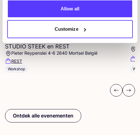
Allow all
14 AUG
09
Customize
Workshop
RED
je kleren: borduren met
Wor
STUDIO
STEEK
en
REST
D
Pieter Reypenslei 4-6 2640 Mortsel België
F
REST
Workshop
Wor
Previous
Next
Ontdek alle evenementen