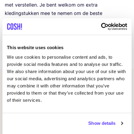
met ver­stel­len. Je bent wel­kom om extra
kle­ding­stuk­ken mee te nemen om de bes­te
repa­ra­tie­op­ties voor je gelief­de tex­tiel te bespreken.
Mate­ri­a­len wor­den ver­strekt en er is rest­ma­te­ri­aal om
de tech­nie­ken te oefe­nen voor­dat je ver­der gaat met
je eigen textiel/​kledingstukken.
This website uses cookies
Erva­ring is niet nodig!
We use cookies to personalise content and ads, to
provide social media features and to analyse our traffic.
We also share information about your use of our site with
our social media, advertising and analytics partners who
Gerelateerde evenementen
may combine it with other information that you’ve
provided to them or that they’ve collected from your use
of their services.
Show details