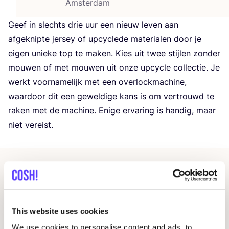
Amsterdam
Geef in slechts drie uur een nieuw leven aan
afge­knip­te jer­sey of upcy­cle­de mate­ri­a­len door je
eigen unie­ke top te maken. Kies uit twee stij­len zon­der
mou­wen of met mou­wen uit onze upcy­cle col­lec­tie. Je
werkt voor­na­me­lijk met een over­lock­ma­chi­ne,
waar­door dit een gewel­di­ge kans is om ver­trouwd te
raken met de machi­ne. Eni­ge erva­ring is han­dig, maar
niet vereist.
Andere evenementen
This website uses cookies
We use cookies to personalise content and ads, to