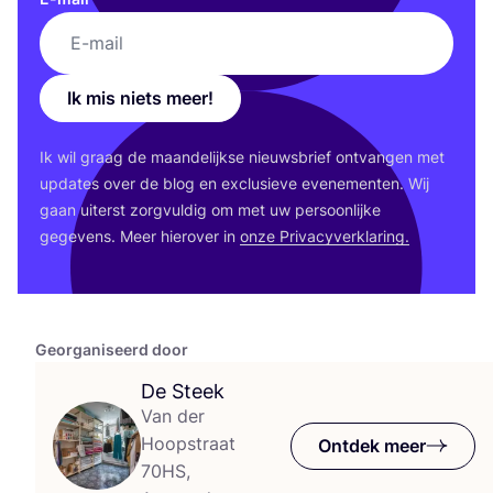
Ik mis niets meer!
Ik wil graag de maan­de­lijk­se nieuws­brief ont­van­gen met
upda­tes over de blog en exclu­sie­ve eve­ne­men­ten. Wij
gaan uiterst zorg­vul­dig om met uw per­soon­lij­ke
gege­vens. Meer hier­over in
onze Pri­va­cy­ver­kla­ring.
Georganiseerd door
De Steek
Van der
Hoopstraat
Ontdek meer
70HS,