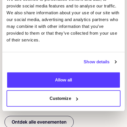
provide social media features and to analyse our traffic.
We also share information about your use of our site with
our social media, advertising and analytics partners who
may combine it with other information that you’ve
provided to them or that they’ve collected from your use
of their services.
08 AUG
08
Workshop: Maak Je Eigen Trouwringen
Sje
Drongensesteenweg 152, Gent
B
Show details
Fien Demuynck Juwelen
S
Allow all
Workshop
Bij
Customize
Previous
Next
Ontdek alle evenementen