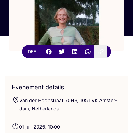
DEEL
Evenement details
Van der Hoop­straat
70
HS
,
1051
VK
Amster­
dam, Netherlands
01
juli
2025
,
10
:
00