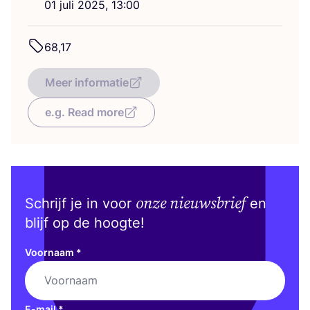
01
juli
2025
,
13
:
00
68
,
17
Meer informatie
e.g. Read more
onze nieuwsbrief
Schrijf je in voor
en
blijf op de hoogte!
Voornaam
*
E-mail
*