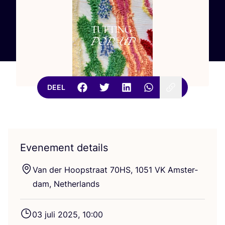
DEEL
Evenement details
Van der Hoop­straat
70
HS
,
1051
VK
Amster­
dam, Netherlands
03
juli
2025
,
10
:
00