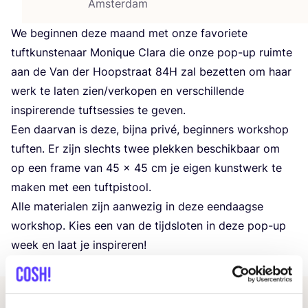
Amsterdam
We begin­nen deze maand met onze favo­rie­te
tuft­kun­ste­naar Moni­que Cla­ra die onze pop-up ruim­te
aan de Van der Hoop­straat
84
H
zal bezet­ten om haar
werk te laten zien/​verkopen en ver­schil­len­de
inspi­re­ren­de tuft­ses­sies te geven.
Een daar­van is deze, bij­na pri­vé, begin­ners work­shop
tuf­ten. Er zijn slechts twee plek­ken beschik­baar om
op een fra­me van
45
x
45
cm je eigen kunst­werk te
maken met een tuftpistool.
Alle mate­ri­a­len zijn aan­we­zig in deze een­daag­se
work­shop. Kies een van de tijd­slo­ten in deze pop-up
week en laat je inspireren!