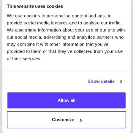
Andere evenementen
This website uses cookies
We use cookies to personalise content and ads, to
provide social media features and to analyse our traffic.
We also share information about your use of our site with
our social media, advertising and analytics partners who
may combine it with other information that you’ve
provided to them or that they’ve collected from your use
of their services.
09 AUG
09
Show details
Workshop: Maak Je Eigen Trouwringen
Sje
Drongensesteenweg 152, Gent
B
Allow all
Fien Demuynck Juwelen
S
Workshop
Bij
Customize