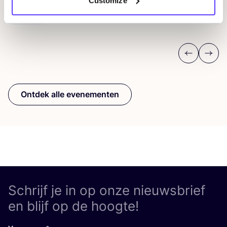
Customize
D
Workshop
Wor
Previous
Next
Ontdek alle evenementen
Schrijf je in op onze nieuwsbrief
en blijf op de hoogte!