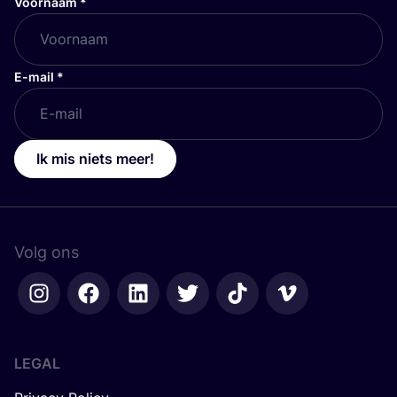
Voornaam
*
E-mail
*
Ik mis niets meer!
Volg ons
LEGAL