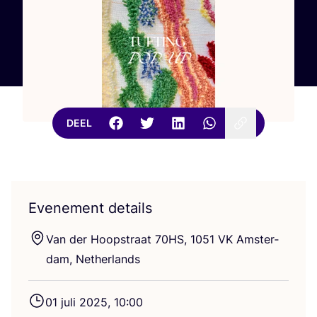
DEEL
Evenement details
Van der Hoop­straat
70
HS
,
1051
VK
Amster­
dam, Netherlands
01
juli
2025
,
10
:
00