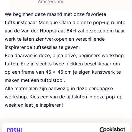
Amsterdam
We begin­nen deze maand met onze favo­rie­te
tuft­kun­ste­naar Moni­que Cla­ra die onze pop-up ruim­te
aan de Van der Hoop­straat
84
H
zal bezet­ten om haar
werk te laten zien/​verkopen en ver­schil­len­de
inspi­re­ren­de tuft­ses­sies te geven.
Een daar­van is deze, bij­na pri­vé, begin­ners work­shop
tuf­ten. Er zijn slechts twee plek­ken beschik­baar om
op een fra­me van
45
x
45
cm je eigen kunst­werk te
maken met een tuftpistool.
Alle mate­ri­a­len zijn aan­we­zig in deze een­daag­se
work­shop. Kies een van de tijd­slo­ten in deze pop-up
week en laat je inspireren!