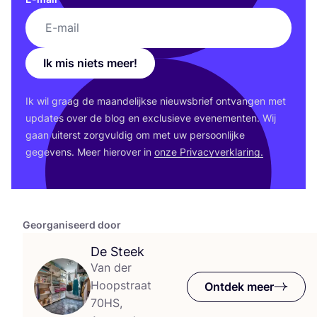
Ik mis niets meer!
Ik wil graag de maan­de­lijk­se nieuws­brief ont­van­gen met
upda­tes over de blog en exclu­sie­ve eve­ne­men­ten. Wij
gaan uiterst zorg­vul­dig om met uw per­soon­lij­ke
gege­vens. Meer hier­over in
onze Pri­va­cy­ver­kla­ring.
Georganiseerd door
De Steek
Van der
Hoopstraat
Ontdek meer
70HS,