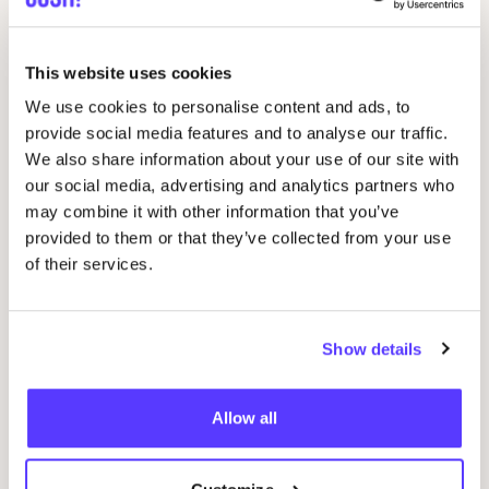
Andere evenementen
This website uses cookies
We use cookies to personalise content and ads, to
provide social media features and to analyse our traffic.
We also share information about your use of our site with
our social media, advertising and analytics partners who
may combine it with other information that you’ve
provided to them or that they’ve collected from your use
of their services.
06 AUG
Show details
06
Workshop: upcycled denim bag
Allow all
Beg
Meetingpoint: Van der Hoopstraat 70HS
Ams
D
De Steek