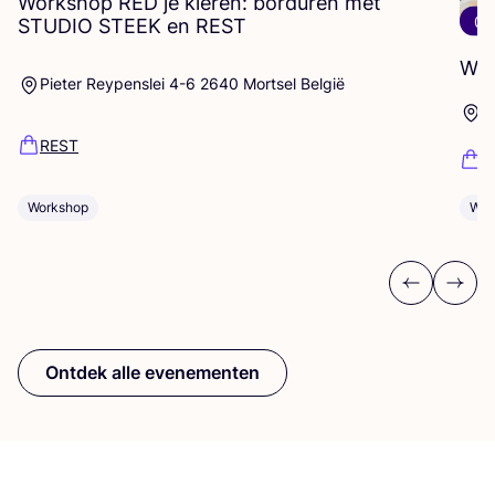
Workshop
RED
je kleren: borduren met
06
STUDIO
STEEK
en
REST
Wor
Pieter Reypenslei 4-6 2640 Mortsel België
M
REST
D
Workshop
Wor
Previous
Next
Ontdek alle evenementen