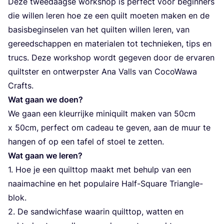
Deze twee­daag­se work­shop is per­fect voor begin­ners
die wil­len leren hoe ze een quilt moe­ten maken en de
basis­be­gin­se­len van het quil­ten wil­len leren, van
gereed­schap­pen en mate­ri­a­len tot tech­nie­ken, tips en
trucs. Deze work­shop wordt gege­ven door de erva­ren
quilt­ster en ont­werp­ster Ana Valls van Coco­Wa­wa
Crafts.
Wat gaan we doen?
We gaan een kleur­rij­ke mini­quilt maken van
50
cm
x
50
cm, per­fect om cadeau te geven, aan de muur te
han­gen of op een tafel of stoel te zetten.
Wat gaan we leren?
1
. Hoe je een quilt­top maakt met behulp van een
naai­ma­chi­ne en het popu­lai­re Half-Squa­re Tri­an­g­le-
blok.
2
. De sand­wich­fa­se waar­in quilt­top, wat­ten en