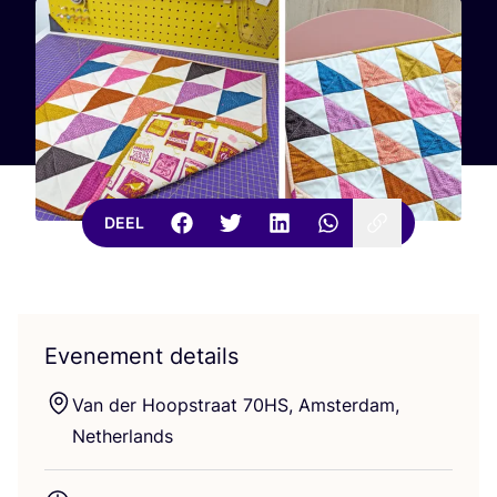
DEEL
Evenement details
Van der Hoop­straat
70
HS
, Amster­dam,
Netherlands