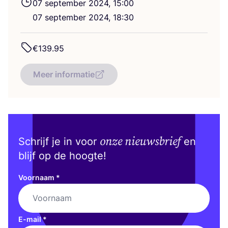
07
sep­tem­ber
2024
,
15
:
00
07
sep­tem­ber
2024
,
18
:
30
€
139
.
95
Meer informatie
onze nieuwsbrief
Schrijf je in voor
en
blijf op de hoogte!
Voornaam
*
E-mail
*