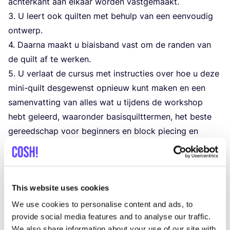
ach­ter­kant aan elkaar wor­den vast­ge­maakt.
3
. U leert ook quil­ten met behulp van een een­vou­dig
ont­werp.
4
. Daar­na maakt u biais­band vast om de ran­den van
de quilt af te wer­ken.
5
. U ver­laat de cur­sus met instruc­ties over hoe u deze
mini-quilt des­ge­wenst opnieuw kunt maken en een
samen­vat­ting van alles wat u tij­dens de work­shop
hebt geleerd, waar­on­der basis­quilt­ter­men, het bes­te
gereed­schap voor begin­ners en block pie­cing en
quilttechnieken.
Mate­ri­a­len
Alle mate­ri­a­len voor deze work­shop zijn inbe­gre­pen
en voor­ge­knipt. Inbe­gre­pen in de cur­sus zijn: stof voor
This website uses cookies
de quilt­top, de ach­ter­kant van de quilt en de
We use cookies to personalise content and ads, to
provide social media features and to analyse our traffic.
biais­band, tus­sen­vul­ling voor de quilt, garen, het
We also share information about your use of our site with