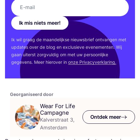
Ik mis niets meer!
Ik wil graag de maan­de­lijk­se nieuws­brief ont­van­gen met
upda­tes over de blog en exclu­sie­ve eve­ne­men­ten. Wij
gaan uiterst zorg­vul­dig om met uw per­soon­lij­ke
gege­vens. Meer hier­over in
onze Pri­va­cy­ver­kla­ring.
Georganiseerd door
Wear For Life
Campagne
Ontdek meer
Kalverstraat 3,
Amsterdam