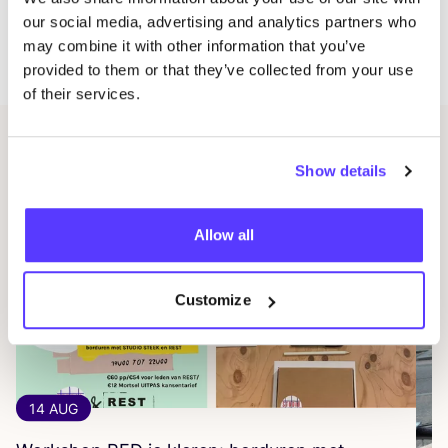
gebruik van een naai­ma­chi­ne, naai­voe­ten,
our social media, advertising and analytics partners who
quilt­ge­reed­schap, rol­mes, snij­mat en de gebrui­ke­lij­ke
may combine it with other information that you’ve
naaigereedschappen.
provided to them or that they’ve collected from your use
of their services.
Gerelateerde evenementen
Show details
Allow all
Customize
14 AUG