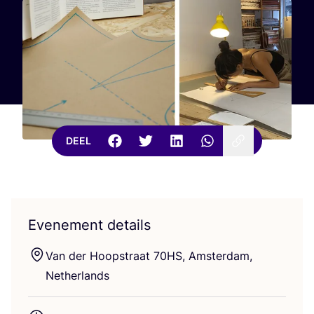
DEEL
Evenement details
Van der Hoop­straat
70
HS
, Amster­dam,
Netherlands