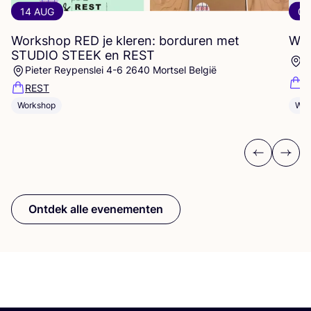
14 AUG
07
Workshop
RED
je kleren: borduren met
Wor
STUDIO
STEEK
en
REST
D
Pieter Reypenslei 4-6 2640 Mortsel België
F
REST
Workshop
Wor
Previous
Next
Ontdek alle evenementen