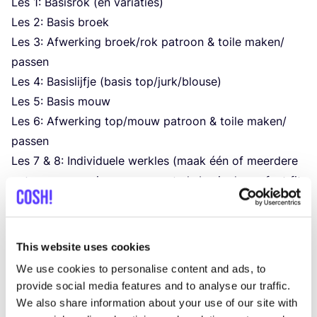
Les
1
: Basis­rok (en vari­a­ties)
Les
2
: Basis broek
Les
3
: Afwer­king broek/​rok patroon
&
toi­le maken/​
passen
Les
4
: Basis­lijf­je (basis top/​jurk/​blouse)
Les
5
: Basis mouw
Les
6
: Afwer­king top/​mouw patroon
&
toi­le maken/​
passen
Les
7
&
8
: Indi­vi­du­e­le werk­les (maak één of meer­de­re
patro­nen naar eigen wens, met als basis de per­fect fit
basis­pa­tro­nen die je hebt gemaakt)
Wat we bieden:
8
weken pro­fes­si­o­ne­le bege­lei­ding door Ines
This website uses cookies
Alle beno­dig­de gereed­schap­pen (patroon­te­ken­
We use cookies to personalise content and ads, to
pa­pier, lini­a­len, pot­lo­den etc.).
provide social media features and to analyse our traffic.
Patroon­boek
‘
Metric Pat­tern Cut­ting for Women’s
We also share information about your use of our site with