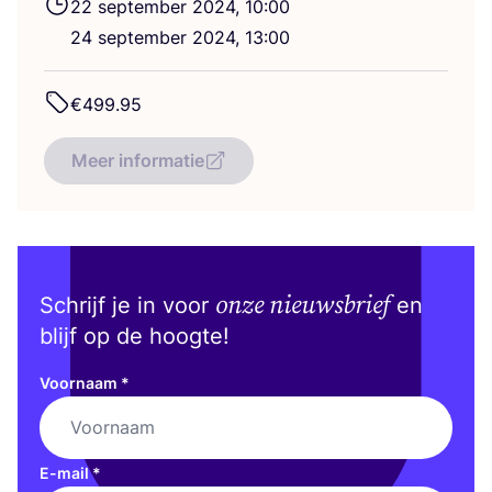
22
sep­tem­ber
2024
,
10
:
00
24
sep­tem­ber
2024
,
13
:
00
€
499
.
95
Meer informatie
onze nieuwsbrief
Schrijf je in voor
en
blijf op de hoogte!
Voornaam
*
E-mail
*