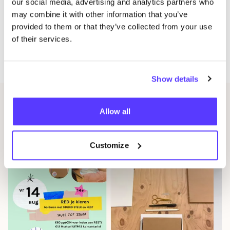
Wear’ van W. Ald­rich. (waar­de
39
,
95
euro)*.
our social media, advertising and analytics partners who
may combine it with other information that you’ve
Kof­fie, thee
&
koekjes
provided to them or that they’ve collected from your use
Wat moet je meenemen:
of their services.
Pro­to­ty­pe stof om de pro­to­ty­pes te maken
(goed­koop katoen is prima)
Show details
Gerelateerde evenementen
Allow all
Customize