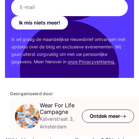
Ik mis niets meer!
Ik wil graag de maan­de­lijk­se nieuws­brief ont­van­gen met
upda­tes over de blog en exclu­sie­ve eve­ne­men­ten. Wij
gaan uiterst zorg­vul­dig om met uw per­soon­lij­ke
gege­vens. Meer hier­over in
onze Pri­va­cy­ver­kla­ring.
Georganiseerd door
Wear For Life
Campagne
Ontdek meer
Kalverstraat 3,
Amsterdam