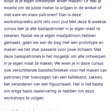
Altijd al je eigen ont­wer­pen wil­len maken? Of heb je
moei­te om de juis­te maten te krij­gen in de win­kel of
met kant-en-kla­re patro­nen? Dan is deze
work­shop­reeks echt iets voor jou! Met deze
8
‑weekse
cur­sus leer je alle basis­pa­tro­nen in je eigen maat te
teke­nen. Nadat we je eigen maat­pa­troon heb­ben
gemaakt, gaan we aan de slag met een pro­to­ty­pe en
maken we het stuk pas­send voor jouw lichaam. Met
deze basis­pa­tro­nen is het moge­lijk om alle ont­wer­pen
in je eigen maat te maken. We leren je in deze cur­sus
ook ver­schil­len­de basis­tech­nie­ken voor het maken van
patro­nen (het toe­voe­gen van een tail­le­band, zak­ken,
het ver­an­de­ren van een figuur­naad). Het is het bes­te
om eni­ge basis naai­er­va­ring te heb­ben om deze
work­shops te vol­gen.