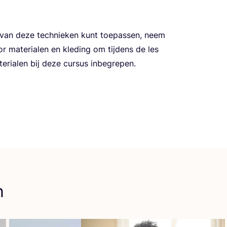
n van deze tech­nie­ken kunt toe­pas­sen, neem
ate­ri­a­len en kle­ding om tij­dens de les
te­ri­a­len bij deze cur­sus inbegrepen.
n