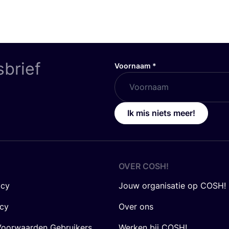
sbrief
Voornaam
*
Ik mis niets meer!
OVER
COSH
!
icy
Jouw organisatie op COSH!
icy
Over ons
oorwaarden Gebruikers
Werken bij COSH!