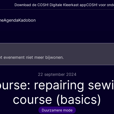
Download de COSH! Digitale Kleerkast app
COSH! voor ond
ne
Agenda
Kadobon
het eve­ne­ment niet meer bijwonen.
22 september 2024
urse: repairing sew
course (basics)
Duurzamere mode