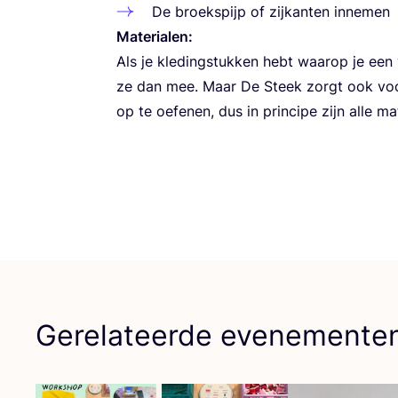
De broeks­pijp of zij­kan­ten innemen
Mate­ri­a­len:
Als je kle­ding­stuk­ken hebt waar­op je ee
ze dan mee. Maar De Steek zorgt ook voor m
op te oefe­nen, dus in prin­ci­pe zijn alle ma
Gerelateerde evenemente