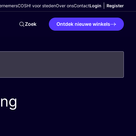
ernemers
COSH! voor steden
Over ons
Contact
Login
Register
Zoek
Ontdek nieuwe winkels
ing