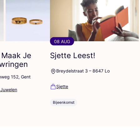
08 AUG
 Maak Je
Sjette Leest!
uwringen
Breydelstraat 3 – 8647 Lo
nweg 152, Gent
Sjette
 Juwelen
Bijeenkomst