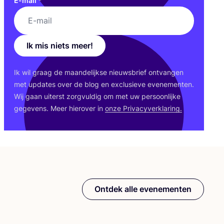
E-mail
*
Ik mis niets meer!
Ik wil graag de maan­de­lijk­se nieuws­brief ont­van­gen
met upda­tes over de blog en exclu­sie­ve eve­ne­men­ten.
Wij gaan uiterst zorg­vul­dig om met uw per­soon­lij­ke
gege­vens. Meer hier­over in
onze Pri­va­cy­ver­kla­ring.
Ontdek alle evenementen