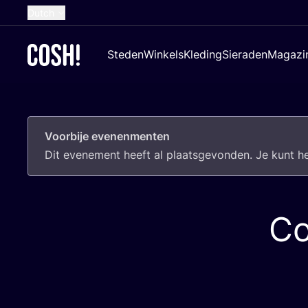
Dutch
English
Steden
Winkels
Kleding
Sieraden
Magazi
French
Spanish
German
Voorbije evenenmenten
Croatian
Dit eve­ne­ment heeft al plaats­ge­von­den. Je kunt 
Co