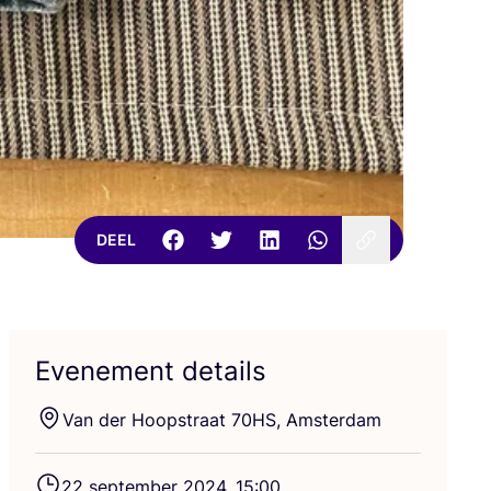
DEEL
Evenement details
Van der Hoop­straat
70
HS
, Amsterdam
22
sep­tem­ber
2024
,
15
:
00