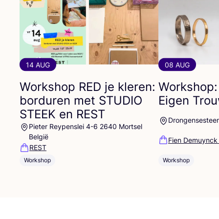
14 AUG
08 AUG
Workshop
RED
je kleren:
Workshop:
borduren met
STUDIO
Eigen Tro
STEEK
en
REST
Drongensestee
Pieter Reypenslei 4-6 2640 Mortsel
België
Fien Demuynck
REST
Workshop
Workshop