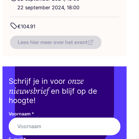
22
sep­tem­ber
2024
,
18
:
00
€
104
.
91
Lees hier meer over het event
onze
Schrijf je in voor
nieuwsbrief
en blijf op de
hoogte!
Voornaam
*