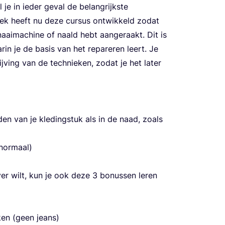
l je in ieder geval de belang­rijk­ste
teek heeft nu deze cur­sus ont­wik­keld zodat
aai­ma­chi­ne of naald hebt aan­ge­raakt. Dit is
­in je de basis van het repa­re­ren leert. Je
ving van de tech­nie­ken, zodat je het later
den van je kle­ding­stuk als in de naad, zoals
 normaal)
e­ver wilt, kun je ook deze
3
bonus­sen leren
­ken (geen jeans)