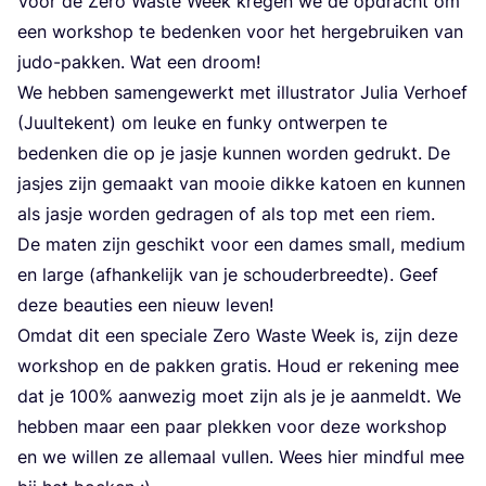
Voor de Zero Was­te Week kre­gen we de opdracht om
een work­shop te beden­ken voor het her­ge­brui­ken van
judo-pak­ken. Wat een droom!
We heb­ben samen­ge­werkt met illu­stra­tor Julia Ver­hoef
(Juul­te­kent) om leu­ke en fun­ky ont­wer­pen te
beden­ken die op je jas­je kun­nen wor­den gedrukt. De
jas­jes zijn gemaakt van mooie dik­ke katoen en kun­nen
als jas­je wor­den gedra­gen of als top met een riem.
De maten zijn geschikt voor een dames small, medi­um
en lar­ge (afhan­ke­lijk van je schou­der­breed­te). Geef
deze beau­ties een nieuw leven!
Omdat dit een spe­ci­a­le Zero Was­te Week is, zijn deze
work­shop en de pak­ken gra­tis. Houd er reke­ning mee
dat je
100
% aan­we­zig moet zijn als je je aan­meldt. We
heb­ben maar een paar plek­ken voor deze work­shop
en we wil­len ze alle­maal vul­len. Wees hier mind­ful mee