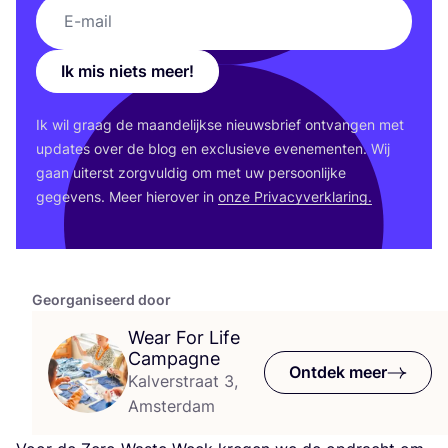
Ik mis niets meer!
Ik wil graag de maan­de­lijk­se nieuws­brief ont­van­gen met
upda­tes over de blog en exclu­sie­ve eve­ne­men­ten. Wij
gaan uiterst zorg­vul­dig om met uw per­soon­lij­ke
gege­vens. Meer hier­over in
onze Pri­va­cy­ver­kla­ring.
Georganiseerd door
Wear For Life
Campagne
Ontdek meer
Kalverstraat 3,
Amsterdam