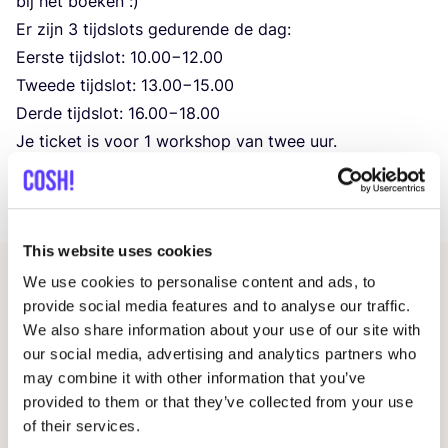
bij het boeken :)
Er zijn
3
tijd­slots gedu­ren­de de dag:
Eer­ste tijd­slot:
10
.
00
−
12
.
00
Twee­de tijd­slot:
13
.
00
−
15
.
00
Der­de tijd­slot:
16
.
00
−
18
.
00
Je tic­ket is voor
1
work­shop van twee uur.
Het tic­ket omvat alle mate­ri­a­len en natuur­lijk het judo-
pak.
This website uses cookies
We use cookies to personalise content and ads, to
Gerelateerde evenementen
provide social media features and to analyse our traffic.
We also share information about your use of our site with
our social media, advertising and analytics partners who
may combine it with other information that you’ve
provided to them or that they’ve collected from your use
of their services.