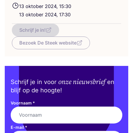
13
okto­ber
2024
,
15
:
30
13
okto­ber
2024
,
17
:
30
Schrijf je in!
Bezoek De Steek website
onze nieuwsbrief
Schrijf je in voor
en
blijf op de hoogte!
Voornaam
*
E-mail
*