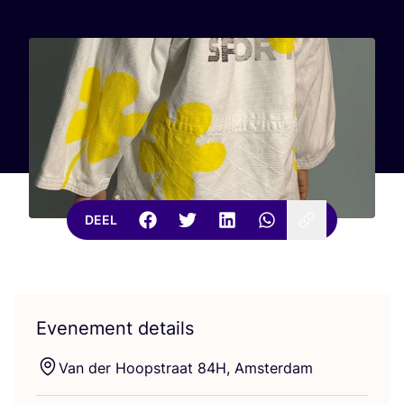
DEEL
Evenement details
Van der Hoop­straat
84
H
, Amsterdam