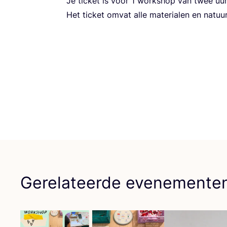
Je tic­ket is voor
1
work­shop van twee uur
Het tic­ket omvat alle mate­ri­a­len en natuur
Gerelateerde evenemente