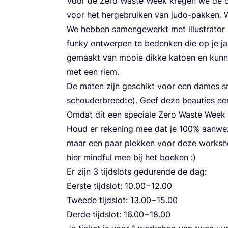
Voor de Zero Was­te Week kre­gen we de 
voor het her­ge­brui­ken van judo-pak­ken.
We heb­ben samen­ge­werkt met illu­stra­tor 
fun­ky ont­wer­pen te beden­ken die op je ja
gemaakt van mooie dik­ke katoen en kun­nen
met een riem.
De maten zijn geschikt voor een dames smal
schou­der­breed­te). Geef deze beau­ties e
Omdat dit een spe­ci­a­le Zero Was­te Week 
Houd er reke­ning mee dat je
100
% aan­we­
maar een paar plek­ken voor deze work­shop
hier mind­ful mee bij het boeken :)
Er zijn
3
tijd­slots gedu­ren­de de dag:
Eer­ste tijd­slot:
10
.
00
−
12
.
00
Twee­de tijd­slot:
13
.
00
−
15
.
00
Der­de tijd­slot:
16
.
00
−
18
.
00