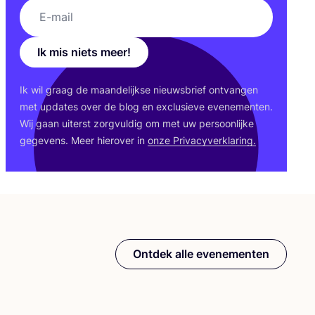
Ik mis niets meer!
Ik wil graag de maan­de­lijk­se nieuws­brief ont­van­gen
met upda­tes over de blog en exclu­sie­ve eve­ne­men­ten.
Wij gaan uiterst zorg­vul­dig om met uw per­soon­lij­ke
gege­vens. Meer hier­over in
onze Pri­va­cy­ver­kla­ring.
Ontdek alle evenementen