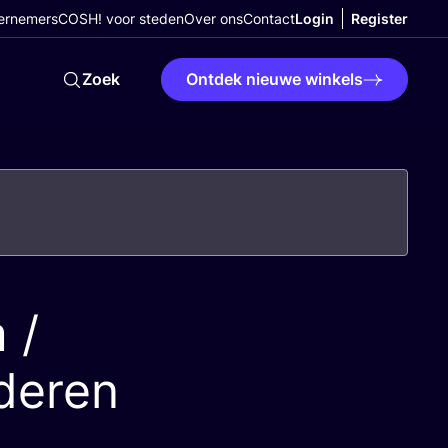
ernemers
COSH! voor steden
Over ons
Contact
Login
Register
Zoek
Ontdek nieuwe winkels
 /
deren