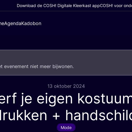
Download de COSH! Digitale Kleerkast app
COSH! voor ond
ne
Agenda
Kadobon
het eve­ne­ment niet meer bijwonen.
13 oktober 2024
erf je eigen kostuum
drukken + handschil
Mode