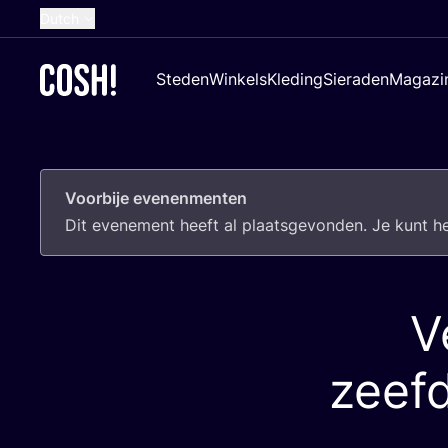
Dutch
English
Steden
Winkels
Kleding
Sieraden
Magazi
French
Spanish
German
Voorbije evenenmenten
Croatian
Dit eve­ne­ment heeft al plaats­ge­von­den. Je kunt 
V
zeef