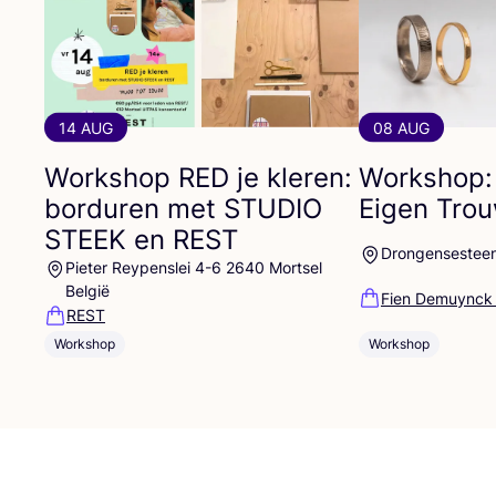
14 AUG
08 AUG
Workshop
RED
je kleren:
Workshop:
borduren met
STUDIO
Eigen Tro
STEEK
en
REST
Drongensestee
Pieter Reypenslei 4-6 2640 Mortsel
België
Fien Demuynck
REST
Workshop
Workshop