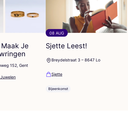
08 AUG
 Maak Je
Sjette Leest!
uwringen
Breydelstraat 3 – 8647 Lo
nweg 152, Gent
Sjette
 Juwelen
Bijeenkomst