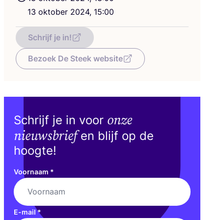
13
okto­ber
2024
,
15
:
00
Schrijf je in!
Bezoek De Steek website
onze
Schrijf je in voor
nieuwsbrief
en blijf op de
hoogte!
Voornaam
*
E-mail
*