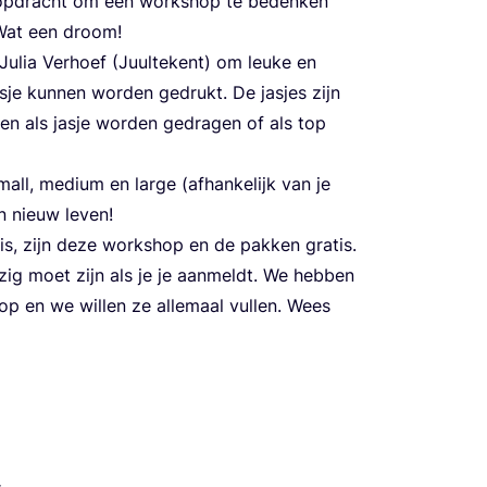
opdracht om een work­shop te beden­ken
 Wat een droom!
Julia Ver­hoef (Juul­te­kent) om leu­ke en
s­je kun­nen wor­den gedrukt. De jas­jes zijn
 als jas­je wor­den gedra­gen of als top
l, medi­um en lar­ge (afhan­ke­lijk van je
en nieuw leven!
is, zijn deze work­shop en de pak­ken gra­tis.
zig moet zijn als je je aan­meldt. We heb­ben
 en we wil­len ze alle­maal vul­len. Wees