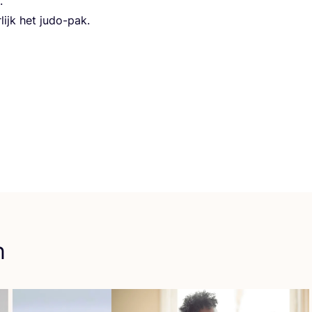
.
­lijk het judo-pak.
n