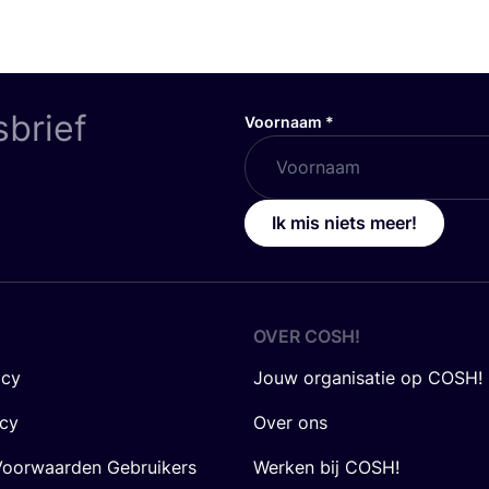
sbrief
Voornaam
*
Ik mis niets meer!
OVER
COSH
!
icy
Jouw organisatie op COSH!
icy
Over ons
oorwaarden Gebruikers
Werken bij COSH!