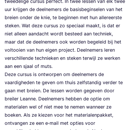
twee­de­li­ge cur­sus per­fect. In twee les­sen van elk twee
uur krij­gen de deel­ne­mers de basis­be­gin­se­len van het
brei­en onder de knie, te begin­nen met hun aller­eer­ste
ste­ken. Wat deze cur­sus zo spe­ci­aal maakt, is dat er
niet alleen aan­dacht wordt besteed aan tech­niek,
maar dat de deel­ne­mers ook wor­den bege­leid bij het
vol­tooi­en van hun eigen pro­ject. Deel­ne­mers leren
ver­schil­len­de tech­nie­ken en ste­ken ter­wijl ze wer­ken
aan een sjaal of muts.
Deze cur­sus is ont­wor­pen om deel­ne­mers de
vaar­dig­he­den te geven om thuis zelf­stan­dig ver­der te
gaan met brei­en. De les­sen wor­den gege­ven door
brei­ler Lean­ne. Deel­ne­mers heb­ben de optie om
mate­ri­a­len wel of niet mee te nemen wan­neer ze
boe­ken. Als ze kie­zen voor het mate­ri­a­len­pak­ket,
ont­van­gen ze een e‑mail met opties voor