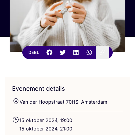
DEEL
Evenement details
Van der Hoop­straat
70
HS
, Amsterdam
15
okto­ber
2024
,
19
:
00
15
okto­ber
2024
,
21
:
00