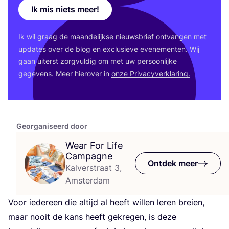
Ik mis niets meer!
Ik wil graag de maan­de­lijk­se nieuws­brief ont­van­gen met
upda­tes over de blog en exclu­sie­ve eve­ne­men­ten. Wij
gaan uiterst zorg­vul­dig om met uw per­soon­lij­ke
gege­vens. Meer hier­over in
onze Pri­va­cy­ver­kla­ring.
Georganiseerd door
Wear For Life
Campagne
Ontdek meer
Kalverstraat 3,
Amsterdam
Voor ieder­een die altijd al heeft wil­len leren brei­en,
maar nooit de kans heeft gekre­gen, is deze