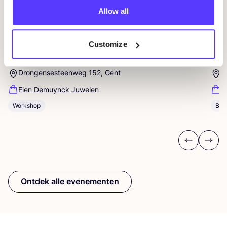
Allow all
07 AUG
07
Customize
Workshop: Maak Je Eigen Trouwringen
Sje
Drongensesteenweg 152, Gent
B
Fien Demuynck Juwelen
S
Workshop
Bij
Previous
Next
Ontdek alle evenementen