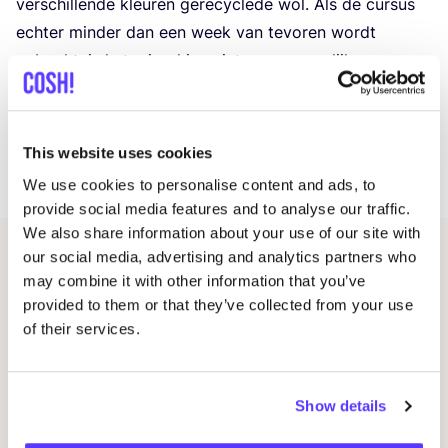
ver­schil­len­de kleu­ren gere­cy­cle­de wol. Als de cur­sus
ech­ter min­der dan een week van tevo­ren wordt
geboekt, is het mis­schien niet meer moge­lijk om
mate­ri­a­len te bestellen.
Wat kun je leren?
Ste­ken opzet­ten, recht/​averechts brei­en, mos-steek
This website uses cookies
&
afwerking.
We use cookies to personalise content and ads, to
provide social media features and to analyse our traffic.
We also share information about your use of our site with
our social media, advertising and analytics partners who
Andere evenementen
may combine it with other information that you’ve
provided to them or that they’ve collected from your use
of their services.
Show details