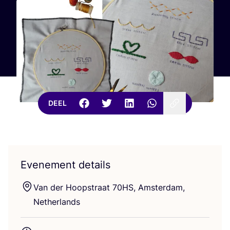
DEEL
Evenement details
Van der Hoop­straat
70
HS
, Amster­dam,
Netherlands