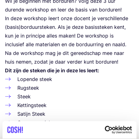
Wil je begin­nen met bor­du­ren? Volg deze
3
uur
duren­de work­shop en leer de basis van borduren!
In deze work­shop leert onze docent je ver­schil­len­de
(basis)borduursteken. Als je deze basis­ste­ken kent,
kun je in prin­ci­pe alles maken! De work­shop is
inclu­sief alle mate­ri­a­len en de bor­duur­ring en naald.
Na de work­shop mag je dit gereed­schap mee naar
huis nemen, zodat je daar ver­der kunt borduren!
Dit zijn de ste­ken die je in deze les leert:
Lopen­de steek
Rug­steek
Steek
Ket­ting­steek
Satijn Steek
Gewe­ven wiel