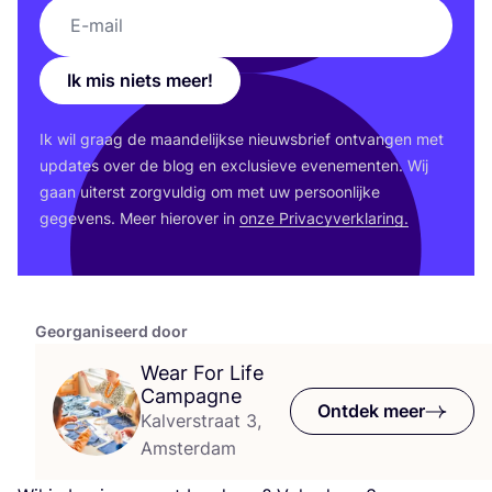
Ik mis niets meer!
Ik wil graag de maan­de­lijk­se nieuws­brief ont­van­gen met
upda­tes over de blog en exclu­sie­ve eve­ne­men­ten. Wij
gaan uiterst zorg­vul­dig om met uw per­soon­lij­ke
gege­vens. Meer hier­over in
onze Pri­va­cy­ver­kla­ring.
Georganiseerd door
Wear For Life
Campagne
Ontdek meer
Kalverstraat 3,
Amsterdam