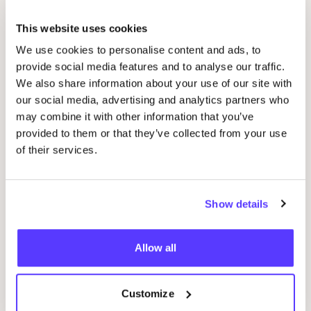
This website uses cookies
Gerelateerde evenementen
We use cookies to personalise content and ads, to
provide social media features and to analyse our traffic.
We also share information about your use of our site with
our social media, advertising and analytics partners who
may combine it with other information that you’ve
provided to them or that they’ve collected from your use
of their services.
Show details
14 AUG
07
Workshop
RED
je kleren: borduren met
Wor
Allow all
STUDIO
STEEK
en
REST
D
Pieter Reypenslei 4-6 2640 Mortsel België
F
REST
Customize
Workshop
Wor