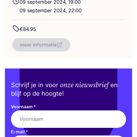
09
sep­tem­ber
2024
,
19
:
00
09
sep­tem­ber
2024
,
22
:
00
€
84
.
95
meer informatie
onze nieuwsbrief
Schrijf je in voor
en
blijf op de hoogte!
Voornaam
*
E-mail
*