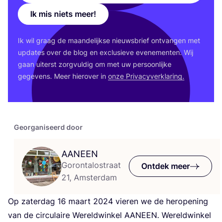
Ik mis niets meer!
Ik wil graag de maan­de­lijk­se nieuws­brief ont­van­gen met
upda­tes over de blog en exclu­sie­ve eve­ne­men­ten. Wij
gaan uiterst zorg­vul­dig om met uw per­soon­lij­ke
gege­vens. Meer hier­over in
onze Pri­va­cy­ver­kla­ring.
Georganiseerd door
AANEEN
Gorontalostraat
Ontdek meer
21, Amsterdam
Op zater­dag
16
maart
2024
vie­ren we de her­o­pe­ning
van de cir­cu­lai­re Wereld­win­kel
AAN­EEN
. Wereld­win­kel