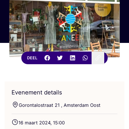
DEEL
Evenement details
Gor­on­ta­los­traat
21
, Amster­dam Oost
16
maart
2024
,
15
:
00