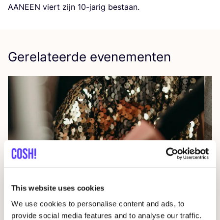
AAN­EEN
viert zijn
10
-jarig bestaan.
Gerelateerde evenementen
20 AUG
05
This website uses cookies
Okazi op Pukkelpop: fix je festivallook
CÎ
We use cookies to personalise content and ads, to
IN
provide social media features and to analyse our traffic.
Pukkelpop festival grounds, Kiewit, Hasselt