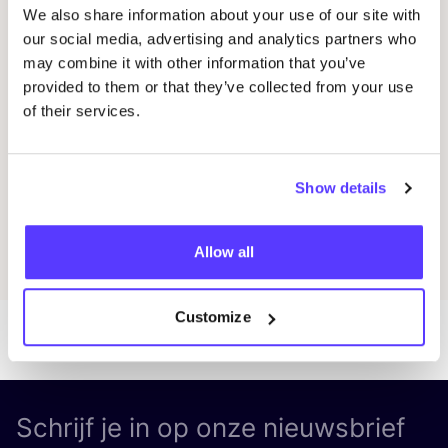
I
We also share information about your use of our site with
our social media, advertising and analytics partners who
Kringloopwinkel Okazi Hasselt
I
may combine it with other information that you’ve
provided to them or that they’ve collected from your use
Winkelevenement
Wor
of their services.
Previous
Next
Show details
Ontdek alle evenementen
Allow all
Customize
Schrijf je in op onze nieuwsbrief