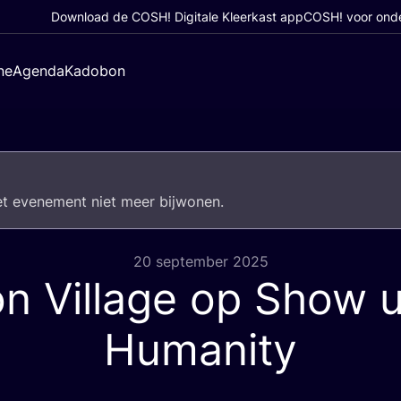
Download de COSH! Digitale Kleerkast app
COSH! voor ond
ne
Agenda
Kadobon
het eve­ne­ment niet meer bijwonen.
20 september 2025
on Village op Show u
Humanity