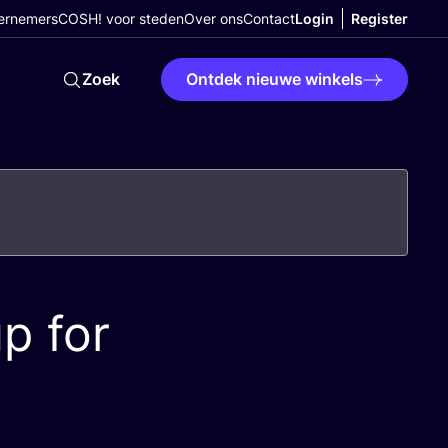
ernemers
COSH! voor steden
Over ons
Contact
Login
Register
Zoek
Ontdek nieuwe winkels
p for