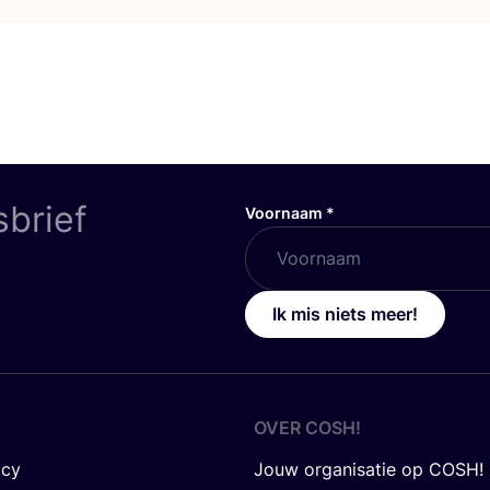
sbrief
Voornaam
*
Ik mis niets meer!
OVER
COSH
!
icy
Jouw organisatie op COSH!