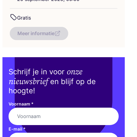
Gra­tis
Meer informatie
onze
Schrijf je in voor
nieuwsbrief
en blijf op de
hoogte!
Voornaam
*
E-mail
*