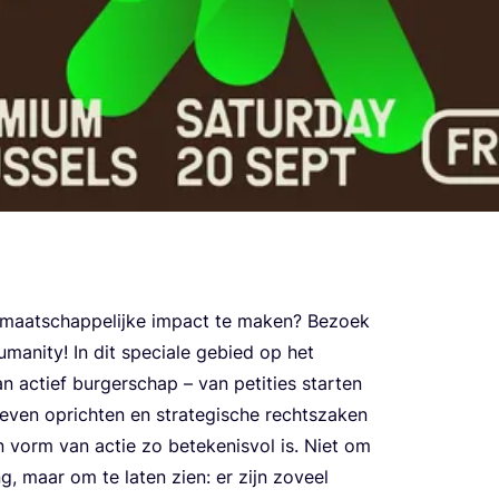
m maat­schap­pe­lij­ke impact te maken? Bezoek
ma­ni­ty! In dit spe­ci­a­le gebied op het
van actief bur­ger­schap – van peti­ties star­ten
ie­ven oprich­ten en stra­te­gi­sche rechts­za­ken
n vorm van actie zo bete­ke­nis­vol is. Niet om
ting, maar om te laten zien: er zijn zoveel