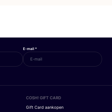
E-mail
*
COSH! GIFT CARD
Gift Card aankopen