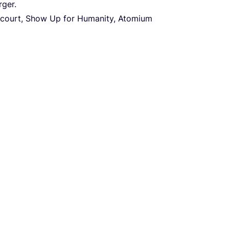
rger.
od court, Show Up for Huma­ni­ty, Ato­mi­um