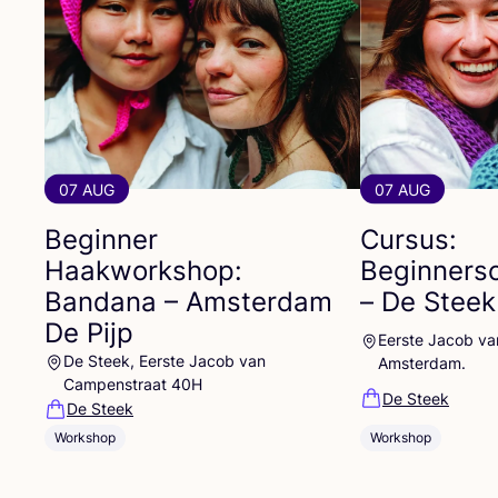
07 AUG
07 AUG
Beginner
Cursus:
Haakworkshop:
Beginners
Bandana – Amsterdam
– De Stee
De Pijp
Eerste Jacob v
De Steek, Eerste Jacob van
Amsterdam.
Campenstraat 40H
De Steek
De Steek
Workshop
Workshop