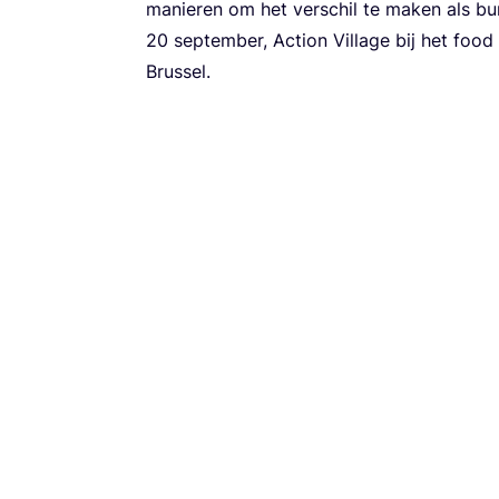
manie­ren om het ver­schil te maken als bu
20
sep­tem­ber, Acti­on Vil­la­ge bij het fo
Brussel.