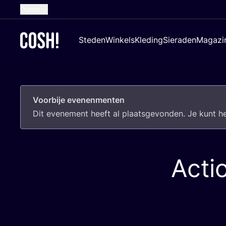
Dutch
English
Steden
Winkels
Kleding
Sieraden
Magazi
French
Spanish
German
Voorbije evenenmenten
Croatian
Dit eve­ne­ment heeft al plaats­ge­von­den. Je kunt 
Acti