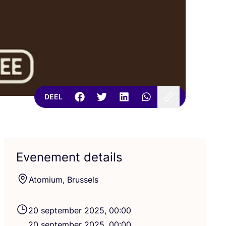
DEEL
Evenement details
Ato­mi­um, Brussels
20
sep­tem­ber
2025
,
00
:
00
20
sep­tem­ber
2025
,
00
:
00