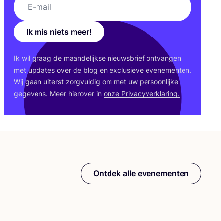
Ik mis niets meer!
Ik wil graag de maan­de­lijk­se nieuws­brief ont­van­gen
met upda­tes over de blog en exclu­sie­ve eve­ne­men­ten.
Wij gaan uiterst zorg­vul­dig om met uw per­soon­lij­ke
gege­vens. Meer hier­over in
onze Pri­va­cy­ver­kla­ring.
Ontdek alle evenementen