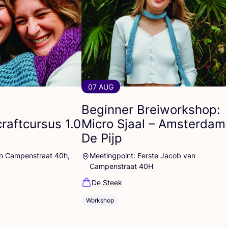
07 AUG
Beginner Breiworkshop:
craftcursus
1
.
0
Micro Sjaal – Amsterdam
k
De Pijp
an Campenstraat 40h,
Meetingpoint: Eerste Jacob van
Campenstraat 40H
De Steek
Workshop