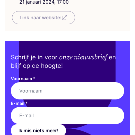
21
janu­a­ri
2024
,
17
:
00
Link naar website:
onze nieuwsbrief
Schrijf je in voor
en
blijf op de hoogte!
Voornaam
*
E-mail
*
Ik mis niets meer!