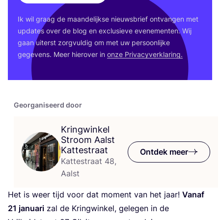
Ik wil graag de maan­de­lijk­se nieuws­brief ont­van­gen met
upda­tes over de blog en exclu­sie­ve eve­ne­men­ten. Wij
gaan uiterst zorg­vul­dig om met uw per­soon­lij­ke
gege­vens. Meer hier­over in
onze Pri­va­cy­ver­kla­ring.
Georganiseerd door
Kringwinkel
Stroom Aalst
Kattestraat
Ontdek meer
Kattestraat 48,
Aalst
Het is weer tijd voor dat moment van het jaar!
Van­af
21
janu­a­ri
zal de Kring­win­kel, gele­gen in de