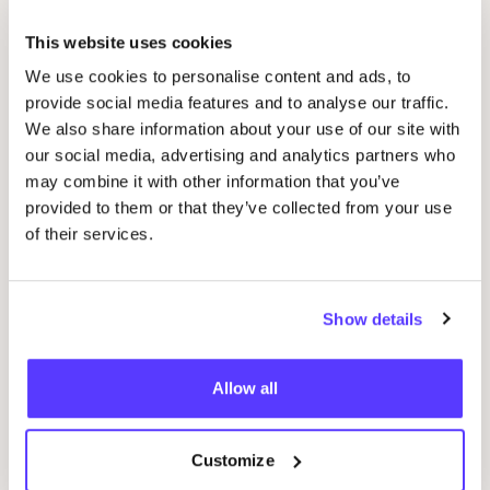
This website uses cookies
We use cookies to personalise content and ads, to
provide social media features and to analyse our traffic.
14 AUG
20
We also share information about your use of our site with
our social media, advertising and analytics partners who
Workshop
RED
je kleren: borduren met
Oka
STUDIO
STEEK
en
REST
may combine it with other information that you’ve
provided to them or that they’ve collected from your use
of their services.
P
Pieter Reypenslei 4-6 2640 Mortsel België
Show details
K
REST
Allow all
Customize
Workshop
Win