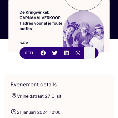
DEEL
Evenement details
Vrij­heids­traat
27
Oilsjt
21
janu­a­ri
2024
,
10
:
00