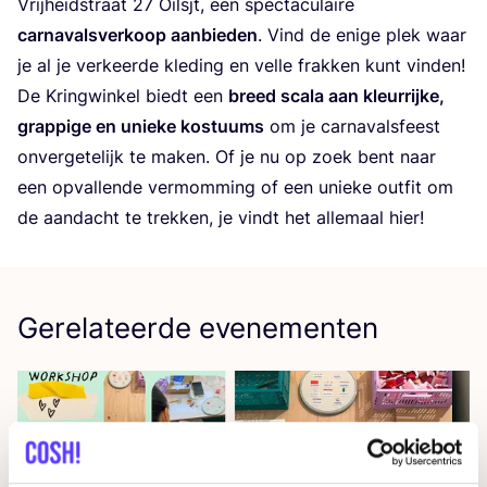
Vrij­heids­traat
27
Oils­jt, een spec­ta­cu­lai­re
car­na­vals­ver­koop aan­bie­den
. Vind de eni­ge plek waar
je al je ver­keer­de kle­ding en vel­le frak­ken kunt vinden!
De Kring­win­kel biedt een
breed sca­la aan kleur­rij­ke,
grap­pi­ge en unie­ke kos­tuums
om je car­na­vals­feest
onver­ge­te­lijk te maken. Of je nu op zoek bent naar
een opval­len­de ver­mom­ming of een unie­ke out­fit om
de aan­dacht te trek­ken, je vindt het alle­maal hier!
Gerelateerde evenementen