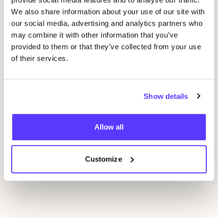
We also share information about your use of our site with
our social media, advertising and analytics partners who
may combine it with other information that you’ve
provided to them or that they’ve collected from your use
07 AUG
07
of their services.
Workshop: Maak Je Eigen Trouwringen
Sje
Drongensesteenweg 152, Gent
B
Show details
Fien Demuynck Juwelen
S
Workshop
Bij
Allow all
Previous
Next
Customize