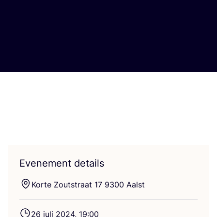
Evenement details
Kor­te Zout­straat
17
9300
Aalst
26
juli
2024
,
19
:
00