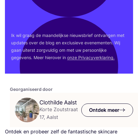
Ik mis niets meer!
Ik wil graag de maan­de­lijk­se nieuws­brief ont­van­gen met
upda­tes over de blog en exclu­sie­ve eve­ne­men­ten. Wij
gaan uiterst zorg­vul­dig om met uw per­soon­lij­ke
gege­vens. Meer hier­over in
onze Pri­va­cy­ver­kla­ring.
Georganiseerd door
Clothilde Aalst
Korte Zoutstraat
Ontdek meer
17, Aalst
Ont­dek en pro­beer zelf de fan­tas­ti­sche skin­ca­re