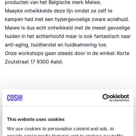
pro­duc­ten van het Bel­gi­sche merk Maiwe.
Maay­ke ont­wik­kel­de deze lijn omdat ze zelf te
kam­pen had met een hyper­ge­voe­li­ge zwa­re acné­huid.
Mai­we is dus echt ont­wik­keld met de meest gevoe­li­ge
hui­den in het ach­ter­hoofd maar is ook fan­tas­tisch naar
anti-aging, huid­her­stel en huid­kal­me­ring toe.
Onze work­shops gaan steeds door in de win­kel: Kor­te
Zout­straat
17
9300
Aalst.
This website uses cookies
We use cookies to personalise content and ads, to
provide social media features and to analyse our traffic.