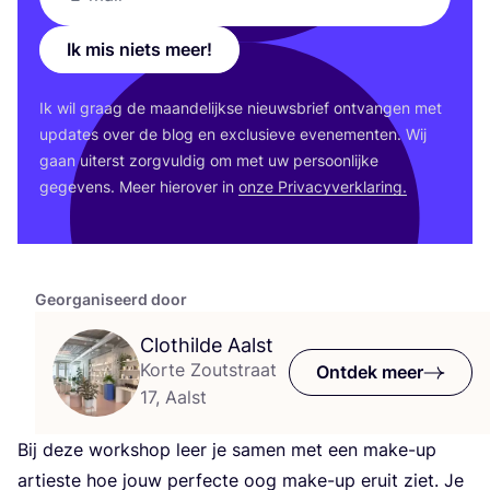
Ik mis niets meer!
Ik wil graag de maan­de­lijk­se nieuws­brief ont­van­gen met
upda­tes over de blog en exclu­sie­ve eve­ne­men­ten. Wij
gaan uiterst zorg­vul­dig om met uw per­soon­lij­ke
gege­vens. Meer hier­over in
onze Pri­va­cy­ver­kla­ring.
Georganiseerd door
Clothilde Aalst
Korte Zoutstraat
Ontdek meer
17, Aalst
Bij deze work­shop leer je samen met een make-up
arties­te hoe jouw per­fec­te oog make-up eruit ziet. Je