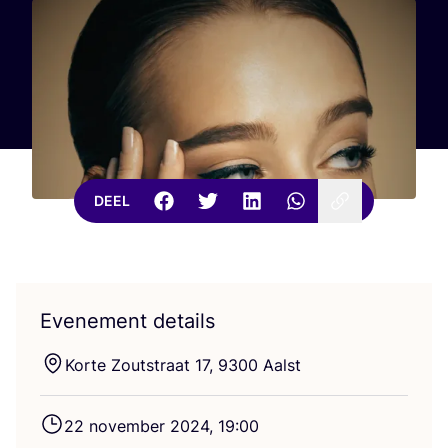
DEEL
Evenement details
Kor­te Zout­straat
17
,
9300
Aalst
22
novem­ber
2024
,
19
:
00