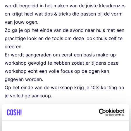
wordt bege­leid in het maken van de juis­te kleur­keu­zes
en krijgt heel wat tips
&
tricks die pas­sen bij de vorm
van jouw ogen.
Zo ga je op het ein­de van de avond naar huis met een
prach­ti­ge look en de tools om deze look thuis zelf te
creëren.
Er wordt aan­ge­ra­den om eerst een basis make-up
work­shop gevolgd te heb­ben zodat er tij­dens deze
work­shop echt een vol­le focus op de ogen kan
gege­ven worden.
Op het ein­de van de work­shop krijg je
10
% kor­ting op
je vol­le­di­ge aankoop.
Gerelateerde evenementen