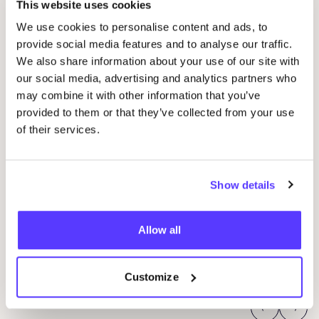
This website uses cookies
We use cookies to personalise content and ads, to
provide social media features and to analyse our traffic.
We also share information about your use of our site with
our social media, advertising and analytics partners who
may combine it with other information that you’ve
provided to them or that they’ve collected from your use
of their services.
08 AUG
08
Show details
Workshop: Maak Je Eigen Trouwringen
Sje
Drongensesteenweg 152, Gent
B
Allow all
Fien Demuynck Juwelen
S
Workshop
Bij
Customize
Previous
Next