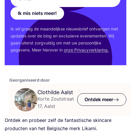
Ik mis niets meer!
Ik wil graag de maan­de­lijk­se nieuws­brief ont­van­gen met
upda­tes over de blog en exclu­sie­ve eve­ne­men­ten. Wij
gaan uiterst zorg­vul­dig om met uw per­soon­lij­ke
gege­vens. Meer hier­over in
onze Pri­va­cy­ver­kla­ring.
Georganiseerd door
Clothilde Aalst
Korte Zoutstraat
Ontdek meer
17, Aalst
Ont­dek en pro­beer zelf de fan­tas­ti­sche skin­ca­re
pro­duc­ten van het Bel­gi­sche merk Likami.