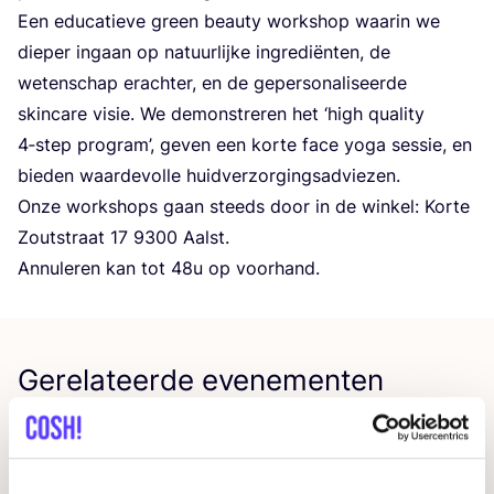
Een edu­ca­tie­ve green beau­ty work­shop waar­in we
die­per ingaan op natuur­lij­ke ingre­di­ën­ten, de
weten­schap erach­ter, en de geper­so­na­li­seer­de
skin­ca­re visie. We demon­stre­ren het
‘
high qua­li­ty
4
‑step pro­gram’, geven een kor­te face yoga ses­sie, en
bie­den waar­de­vol­le huidverzorgingsadviezen.
Onze work­shops gaan steeds door in de win­kel: Kor­te
Zout­straat
17
9300
Aalst.
Annu­le­ren kan tot
48
u op voorhand.
Gerelateerde evenementen