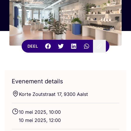
DEEL
Evenement details
Kor­te Zout­straat
17
,
9300
Aalst
10
mei
2025
,
10
:
00
10
mei
2025
,
12
:
00