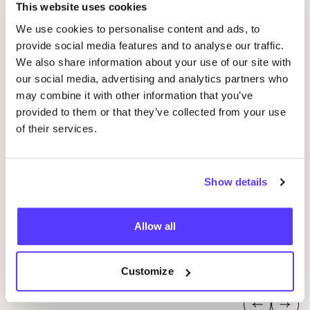
This website uses cookies
We use cookies to personalise content and ads, to
provide social media features and to analyse our traffic.
We also share information about your use of our site with
our social media, advertising and analytics partners who
may combine it with other information that you’ve
provided to them or that they’ve collected from your use
of their services.
06 AUG
06
Workshop: upcycled denim bag
Show details
Beg
Meetingpoint: Van der Hoopstraat 70HS
Ams
D
Allow all
De Steek
D
Workshop
Wor
Customize