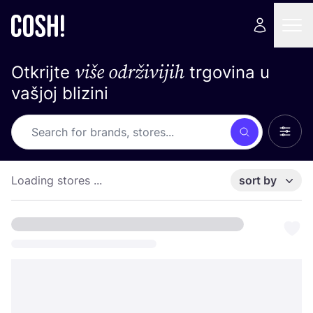
više održivijih
Otkrijte
trgovina u
vašjoj blizini
Show 
Search
Loading stores ...
sort by