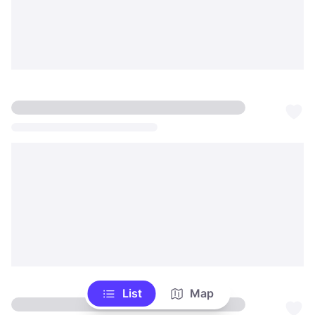
List
Map